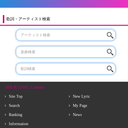
歌詞・アーティスト検索
ROCK LYRIC Contents
Site Top
New Lyric
Search
My Page
Ranking
News
Information