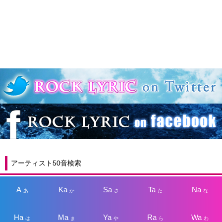
アーティスト50音検索
A
Ka
Sa
Ta
Na
あ
か
さ
た
な
Ha
Ma
Ya
Ra
Wa
は
ま
や
ら
わ