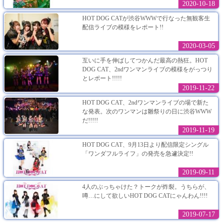
2020-10-18
HOT DOG CATが渋谷WWWで行なった無観客生
配信ライブの模様をレポート!!
2020-03-05
互いに手を伸ばしてつかんだ最高の熱狂。HOT
DOG CAT、2ndワンマンライブの模様をがっつり
とレポート!!!!!
2019-11-22
HOT DOG CAT、2ndワンマンライブの場で新た
な発表。次のワンマンは雛祭りの日に渋谷WWW
だ!!!!!
2019-11-19
HOT DOG CAT、9月13日より配信限定シングル
「ワンダフルライフ」の発売を急遽決定!!
2019-09-11
4人のぶっちゃけた？トークが炸裂。うちらが、
噂…にして欲しいHOT DOG CATにゃんわん!!!!
2019-07-17