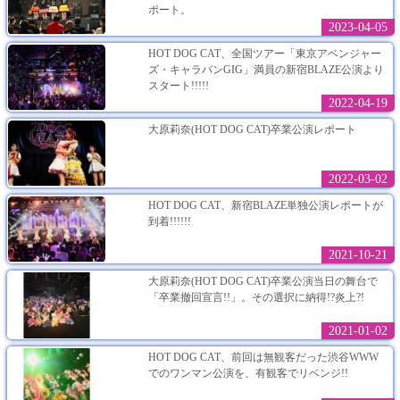
ポート。
2023-04-05
HOT DOG CAT、全国ツアー「東京アベンジャー
ズ・キャラバンGIG」満員の新宿BLAZE公演より
スタート!!!!!
2022-04-19
大原莉奈(HOT DOG CAT)卒業公演レポート
2022-03-02
HOT DOG CAT、新宿BLAZE単独公演レポートが
到着!!!!!!
2021-10-21
大原莉奈(HOT DOG CAT)卒業公演当日の舞台で
「卒業撤回宣言!!」。その選択に納得!?炎上?!
2021-01-02
HOT DOG CAT、前回は無観客だった渋谷WWW
でのワンマン公演を、有観客でリベンジ!!