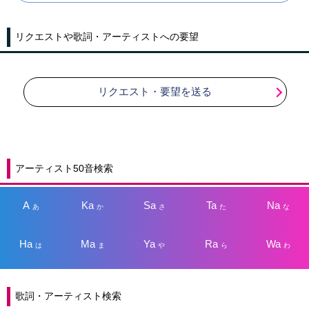
リクエストや歌詞・アーティストへの要望
リクエスト・要望を送る
アーティスト50音検索
A
Ka
Sa
Ta
Na
あ
か
さ
た
な
Ha
Ma
Ya
Ra
Wa
は
ま
や
ら
わ
歌詞・アーティスト検索