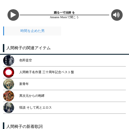
踊る一寸法師 を
Amazon Musicで聞こう
時間を止めた男
人間椅子の関連アイテム
色即是空
人間椅子名作選 三十周年記念ベスト盤
新青年
異次元からの咆哮
怪談 そして死とエロス
人間椅子の新着歌詞