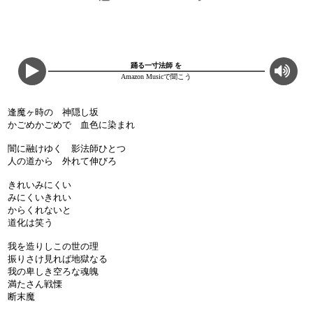
踊る一寸法師 を
Amazon Musicで聞こう
逢魔ヶ時の 神隠し坂
かごめかごめで 血色に染まれ
闇に融けゆく 影法師ひとつ
人の道から 外れて伸びろ
きれいみにくい
みにくいきれい
からくれないと
道化は笑う
我を造りしこの世の理
振りさけ見れば地獄なる
我の卑しき空ろな魂魄
満たさん戦慄
断末魔