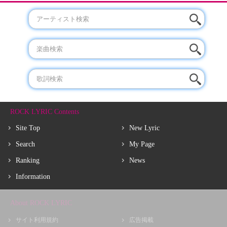
ROCK LYRIC Contents
Site Top
New Lyric
Search
My Page
Ranking
News
Information
About ROCK LYRIC
サイト利用規約
広告掲載