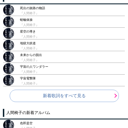
死出の旅路の物語
『人間椅子』
蛞蝓体操
『人間椅子』
星空の導き
『人間椅子』
地獄大鉄道
『人間椅子』
未来からの脱出
『人間椅子』
宇宙の人ワンダラー
『人間椅子』
宇宙電撃隊
『人間椅子』
新着歌詞をすべて見る
人間椅子の新着アルバム
色即是空