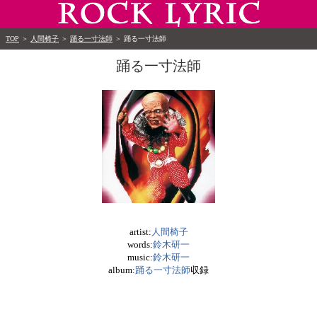
TOP
＞
人間椅子
＞
踊る一寸法師
＞
踊る一寸法師
踊る一寸法師
artist:
人間椅子
words:
鈴木研一
music:
鈴木研一
album:
踊る一寸法師
収録