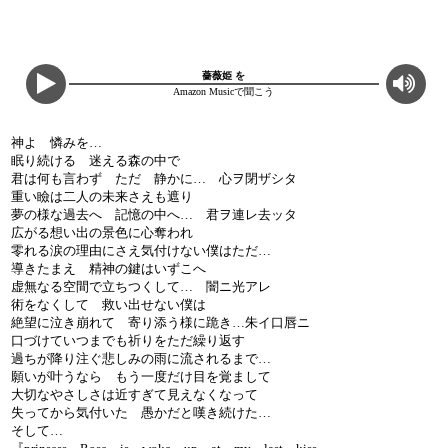
薔薇姫 を
Amazon Musicで聞こう
神よ 憐みを…
眠り続ける 迷える森の中で
君は何も言わず ただ 静かに… 心ヲ閉ザシタ
重い瞼は二人の未来さえも遮り
夢の様な過去へ 記憶の中へ… 君ヲ連レ去ッタ
広がる想い出の景色に心奪われ
零れる涙の理由にさえ気付けない僕はただ…
導きたまえ 精神の鍵はいずこへ
虚無なる空間で立ちつくして… 闇ニ光アレ
術をなくして 救い出せない僕は
絶望に泣き崩れて 寄り添う様に跪き…朱イ口唇ニ
口づけていつまでも祈りをただ繰り返す
過ちが降り注ぐ悲しみの雨に流されるまで…
願いが叶うなら もう一度だけ目を覚まして
大切なやさしさは近すぎて見えなくなって
失ってから気付いた 愚かだと嘆き続けた…
そして…