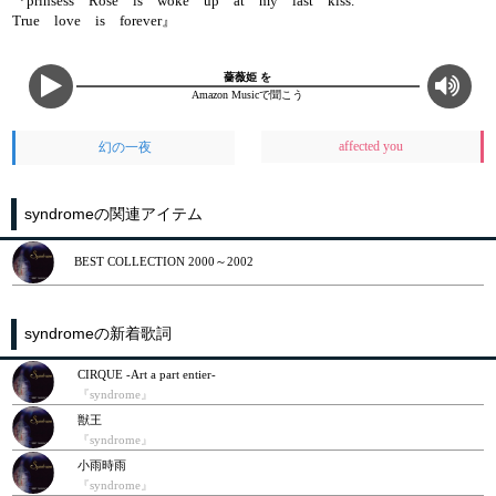
『prinsess Rose is woke up at my last kiss.
True love is forever』
薔薇姫 を
Amazon Musicで聞こう
affected you
幻の一夜
syndromeの関連アイテム
BEST COLLECTION 2000～2002
syndromeの新着歌詞
CIRQUE ‐Art a part entier‐
『syndrome』
獣王
『syndrome』
小雨時雨
『syndrome』