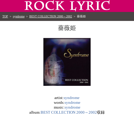
TOP
＞
syndrome
＞
BEST COLLECTION 2000～2002
＞
薔薇姫
薔薇姫
artist:
syndrome
words:
syndrome
music:
syndrome
album:
BEST COLLECTION 2000～2002
収録