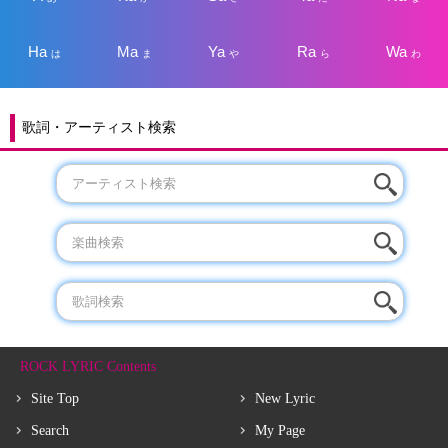
Ha
Ma
Ya
Ra
Wa
は
ま
や
ら
わ
歌詞・アーティスト検索
ROCK LYRIC Contents
Site Top
New Lyric
Search
My Page