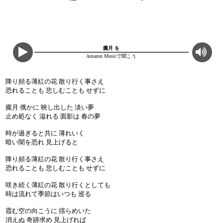
朧月 を
Amazon Musicで聞こう
降り頻る薄紅の花 散り行く事さえ
恐れることも 悲しむことも せずに
朧月 俄かに 映し出した 淡い夢
止め処なく 溢れる 面影は 春の夢
時が過ぎると共に 薄れいく
暗い闇を恐れ 見上げると
降り頻る薄紅の花 散り行く事さえ
恐れることも 悲しむことも せずに
咲き続く薄紅の花 散り行くとしても
時は流れて季節はいつも 巡る
霞む空の向こうに 揺らめいた
消えぬ 奇跡求め 見上げれば