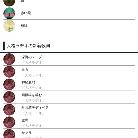
結
赤い靴
額縁
人格ラヂオの新着歌詞
深海のスープ
『人格ラヂオ』
重力
『人格ラヂオ』
神経衰弱
『人格ラヂオ』
窮鼠猫を噛む
『人格ラヂオ』
玩具箱テディベア
『人格ラヂオ』
空蝉
『人格ラヂオ』
サクラ