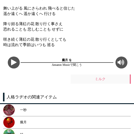
舞い上がる 風にさらわれ 飛べると信じた
遥か遠くへ 遥か遠くへ 行ける
降り頻る薄紅の花 散り行く事さえ
恐れることも 悲しむことも せずに
咲き続く薄紅の花 散り行くとしても
時は流れて季節はいつも 巡る
朧月 を
Amazon Musicで聞こう
ミルク
人格ラヂオの関連アイテム
一秒
朧月