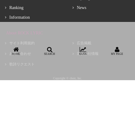
Ranking
News
Information
About ROCK LYRIC
サイト利用規約
広告掲載
お問い合わせ
運営会社情報
HOME
SEARCH
RANK
MY PAGE
歌詩リクエスト
Copyright © choir, Inc.