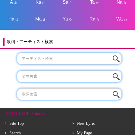
A
Ka
Sa
Ta
Na
あ
か
さ
た
な
Ha
Ma
Ya
Ra
Wa
は
ま
や
ら
わ
歌詞・アーティスト検索
ROCK LYRIC Contents
Site Top
New Lyric
Search
My Page