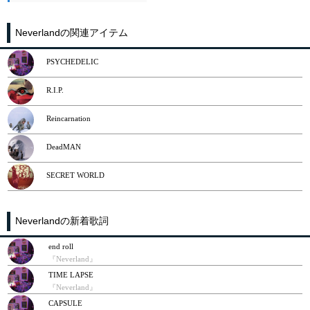
Neverlandの関連アイテム
PSYCHEDELIC
R.I.P.
Reincarnation
DeadMAN
SECRET WORLD
Neverlandの新着歌詞
end roll
『Neverland』
TIME LAPSE
『Neverland』
CAPSULE