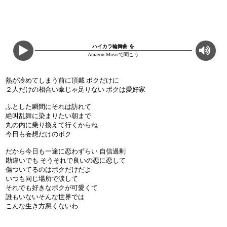
ハイカラ輪舞曲 を
Amazon Musicで聞こう
熱が冷めてしまう前に頂戴 ボクだけに
２人だけの相合い傘じゃ足りない ボクは愛好家
ふとした瞬間にそれは訪れて
絶叫乱舞に染まりたい朝まで
丸の内に乗り換えて行くからね
今日も妄想だけのボク
だから今日も一途に恋わずらい 自信過剰
勘違いでも そうそれで良いの恋に恋して
傷ついてるのはボクだけだよ
いつも同じ場所で涙して
それでも好きなボクが可愛くて
誰もいないそんな世界では
こんな生き方悪くないわ