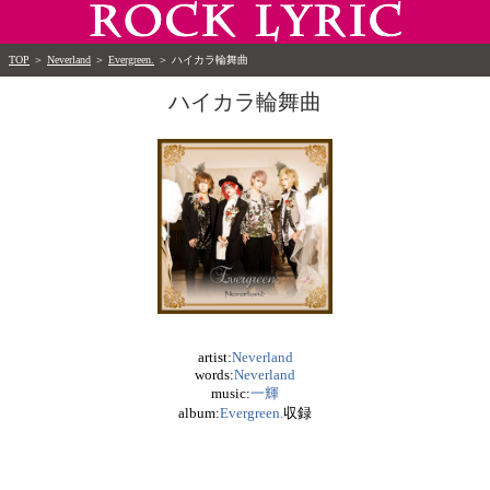
TOP
＞
Neverland
＞
Evergreen.
＞
ハイカラ輪舞曲
ハイカラ輪舞曲
artist:
Neverland
words:
Neverland
music:
一輝
album:
Evergreen.
収録