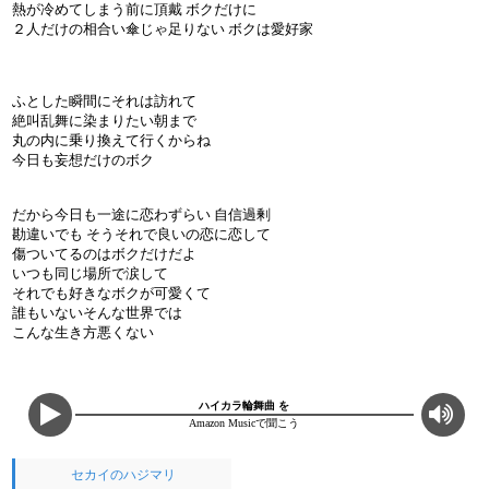
熱が冷めてしまう前に頂戴 ボクだけに
２人だけの相合い傘じゃ足りない ボクは愛好家
ふとした瞬間にそれは訪れて
絶叫乱舞に染まりたい朝まで
丸の内に乗り換えて行くからね
今日も妄想だけのボク
だから今日も一途に恋わずらい 自信過剰
勘違いでも そうそれで良いの恋に恋して
傷ついてるのはボクだけだよ
いつも同じ場所で涙して
それでも好きなボクが可愛くて
誰もいないそんな世界では
こんな生き方悪くない
ハイカラ輪舞曲 を
Amazon Musicで聞こう
セカイのハジマリ