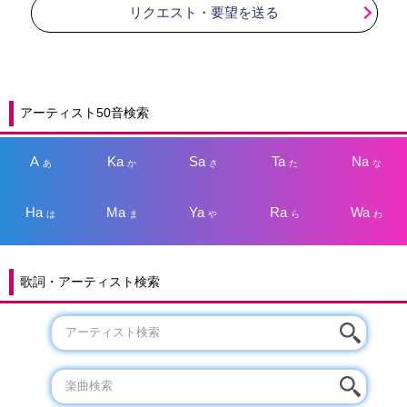
リクエスト・要望を送る
アーティスト50音検索
A
Ka
Sa
Ta
Na
あ
か
さ
た
な
Ha
Ma
Ya
Ra
Wa
は
ま
や
ら
わ
歌詞・アーティスト検索