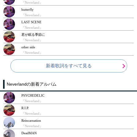
『Neverland』
butterfly
『Neverland』
LAST SCENE
『Neverland』
君が眠る季節に
『Neverland』
other side
『Neverland』
新着歌詞をすべて見る
Neverlandの新着アルバム
PSYCHEDELIC
『Neverland』
R.I.P.
『Neverland』
Reincarnation
『Neverland』
DeadMAN