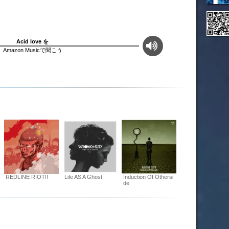
Acid love を
Amazon Musicで聞こう
REDLINE RIOT!!
Life AS A Ghost
Induction Of Othersi
de