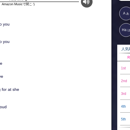
Amazon Musicで聞こう
A
あ
to you
Ha
to you
人気歌
R
me
1st
ve
2nd
 for at she
3rd
4th
loud
5th