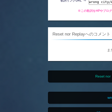
歌詞リンクURL ⇒
※この歌詞をHPやブロ
Reset nor Replayへのコメント
ま
Reset 
w