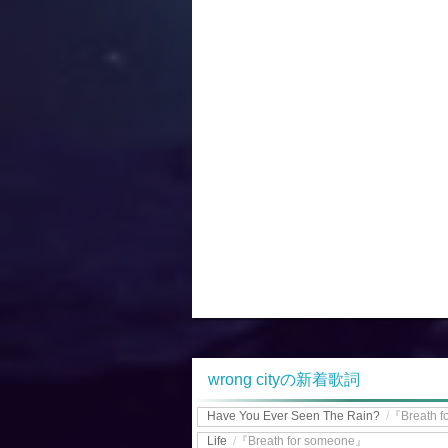
wrong cityの新着歌詞
Have You Ever Seen The Rain?
/
『Breath f
Life
/
『Breath for someone』