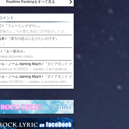
Realtime Rankingをすべて見る
コメント
 /
『フォーリングダウン』
予測変換のところが変な具合に文字化けしてませんか？
央 /
『貴方の恋人になりたいのです』
こう
 /
『あー夏休み』
имир воронин семья
・ノーム starring May'n /
『ダイアモンド クレバス/射手座☆午後九時 Don't be la
Взглянем на XCARDS — сервис, о котором сейчас говорят. Совсем недавно наткнулся о цифровой сервис XCARDS, он дает возможность создавать онлайн дебетовые карты чтобы контролировать расходы. Особенности, на которые я обратил внимание: Создание карты занимает очень короткое время. Сервис позволяет выпустить множество карт для разных целей. Поддержка работает в любое время суток включая персонального менеджера. Доступно управление без задержек — лимиты, уведомления, отчёты, статистика. На что стоит обратить внимание: Локация компании: европейская юрисдикция — перед использованием стоит уточнить, что сервис можно использовать без нарушений. Комиссии: в некоторых случаях встречаются оплаты за операции, поэтому советую просмотреть договор. Реальные кейсы: по отзывам поддержка работает быстро. Защита данных: все операции подтверждаются уведомлениями, но всегда лучше не хранить большие суммы на карте. Общее впечатление: Судя по функционалу, XCARDS может стать удобным инструментом в сфере финансов. Платформа сочетает скорость, удобство и гибкость. Как вы думаете? Пробовали ли подобные сервисы? Напишите в комментариях Виртуальные карты для бизнеса
・ノーム starring May'n /
『ダイアモンド クレバス/射手座☆午後九時 Don't be la
Что такое XCARDS — сервис, о котором сейчас говорят. Буквально на днях заметил о интересный бренд XCARDS, он помогает создавать онлайн карты чтобы управлять бюджетами. Ключевые преимущества: Выпуск занимает всего считанные минуты. Платформа даёт возможность оформить множество карт для разных целей. Есть поддержка в любое время суток включая персонального менеджера. Есть контроль без задержек — транзакции, уведомления, аналитика — всё под рукой. Возможные нюансы: Регистрация: европейская юрисдикция — желательно убедиться, что сервис можно использовать без нарушений. Финансовые условия: возможно, есть скрытые комиссии, поэтому лучше внимательно прочитать договор. Отзывы пользователей: по отзывам поддержка работает быстро. Надёжность системы: внедрены базовые меры безопасности, но всё равно советую не хранить большие суммы на карте. Вывод: В целом платформа кажется отличным помощником для маркетологов. Платформа сочетает скорость, удобство и гибкость. Как вы думаете? Пользовались ли вы XCARDS? Поделитесь опытом — будет интересно сравнить. Виртуальные карты для бизнеса