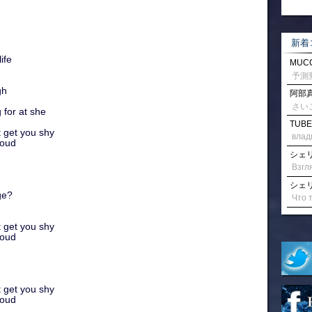
新着
ife
MUCC
gh
阿部真
さい
 for at she
TUBE
t get you shy
влад
loud
シェリル
シェリル
ge?
t get you shy
loud
t get you shy
loud