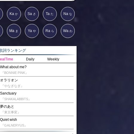
Ka
Sa
Ta
Na
か
さ
た
な
Ma
Ya
Ra
Wa
は
ま
や
ら
わ
詞ランキング
ealTime
Daily
Weekly
What about me?
『BONNIE PINK』
オラリオン
『やなぎなぎ』
Sanctuary
『SHAKALABBITS』
夢のあと
『東京事変』
Quiet wish
『GALNERYUS』