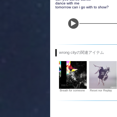
dance with me
tomorrow can i go with to show?
wrong cityの関連アイテム
Breath for someone
Reset nor Replay