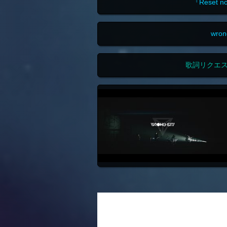
『Reset 
wro
歌詞リクエ