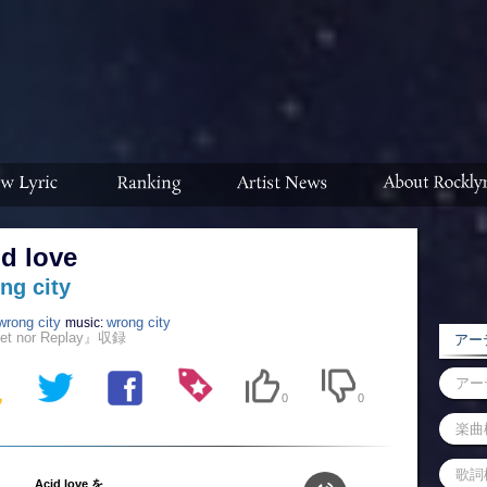
d love
ng city
wrong city
wrong city
music:
et nor Replay』収録
アーテ
0
0
Acid love を