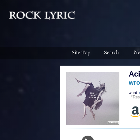
Aci
wro
word:
『Res