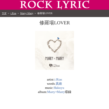
TOP
＞
i.Rias
＞
Marry×Marry
＞
修羅場LOVER
修羅場LOVER
artist:
i.Rias
words:
真維
music:
Hakuyu
album:
Marry×Marry
収録