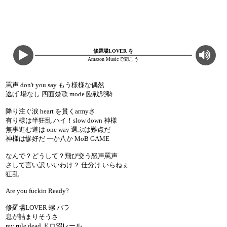
修羅場LOVER を
Amazon Musicで聞こう
罵声 don't you say もう様様な偶然
逃げ 場なし 四面楚歌 mode 臨戦態勢
降り注ぐ涙 heart を貫くarmyさ
有り様は半狂乱 ハイ！slow down 神様
無事進む道は one way 選ぶは難点だ
神様は惨好だ 一か八か MoB GAME
なんで？どうして？飛び交う怒声罵声
さして言い訳 いいわけ？ 仕分け いらねぇ
狂乱
Are you fuckin Ready?
修羅場LOVER 螺 バラ
息が詰まりそうさ
my rule dead ドロ沼レール