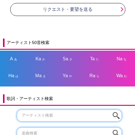
リクエスト・要望を送る
アーティスト50音検索
A
Ka
Sa
Ta
Na
あ
か
さ
た
な
Ha
Ma
Ya
Ra
Wa
は
ま
や
ら
わ
歌詞・アーティスト検索