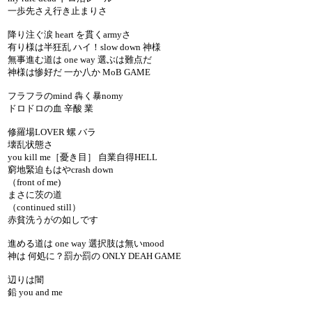
一歩先さえ行き止まりさ
降り注ぐ涙 heart を貫くarmyさ
有り様は半狂乱 ハイ！slow down 神様
無事進む道は one way 選ぶは難点だ
神様は惨好だ 一か八か MoB GAME
フラフラのmind 犇く暴nomy
ドロドロの血 辛酸 業
修羅場LOVER 螺 バラ
壊乱状態さ
you kill me［憂き目］ 自業自得HELL
窮地緊迫もはやcrash down
（front of me)
まさに茨の道
（continued still）
赤貧洗うがの如しです
進める道は one way 選択肢は無いmood
神は 何処に？罰か罰の ONLY DEAH GAME
辺りは闇
鉛 you and me