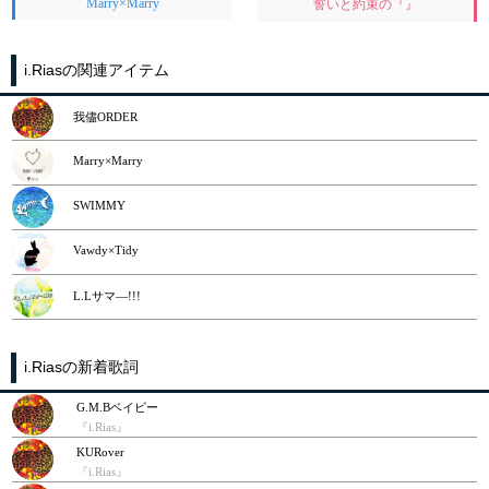
Marry×Marry
誓いと約束の『』
i.Riasの関連アイテム
我儘ORDER
Marry×Marry
SWIMMY
Vawdy×Tidy
L.Lサマ―!!!
i.Riasの新着歌詞
G.M.Bベイビー
『i.Rias』
KURover
『i.Rias』