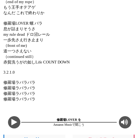
（end of my rope）
もう王手オテアゲ
なんだ これで終わりか
修羅場LOVER 螺 バラ
息が詰まりそうさ
my rule dead ドロ沼レール
一歩先さえ行き止まり
（front of me)
道一つさえない
（continued still）
赤貧洗うがの如しLife COUNT DOWN
3.2.1.0
修羅場ラバラバラ
修羅場ラバラバラ
修羅場ラバラバラ
修羅場ラバラバラ
修羅場LOVER を
Amazon Musicで聞こう