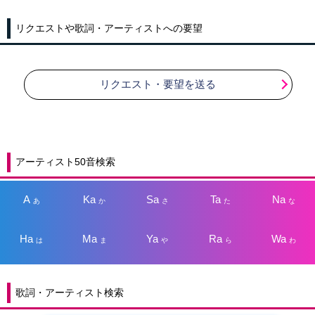
リクエストや歌詞・アーティストへの要望
リクエスト・要望を送る
アーティスト50音検索
A
Ka
Sa
Ta
Na
あ
か
さ
た
な
Ha
Ma
Ya
Ra
Wa
は
ま
や
ら
わ
歌詞・アーティスト検索