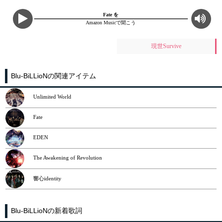
Fate を
Amazon Musicで聞こう
現世Survive
Blu-BiLLioNの関連アイテム
Unlimited World
Fate
EDEN
The Awakening of Revolution
響心identity
Blu-BiLLioNの新着歌詞