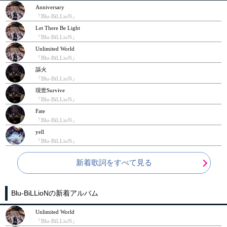
Anniversary
『Blu-BiLLioN』
Let There Be Light
『Blu-BiLLioN』
Unlimited World
『Blu-BiLLioN』
謳火
『Blu-BiLLioN』
現世Survive
『Blu-BiLLioN』
Fate
『Blu-BiLLioN』
yell
『Blu-BiLLioN』
新着歌詞をすべて見る
Blu-BiLLioNの新着アルバム
Unlimited World
『Blu-BiLLioN』