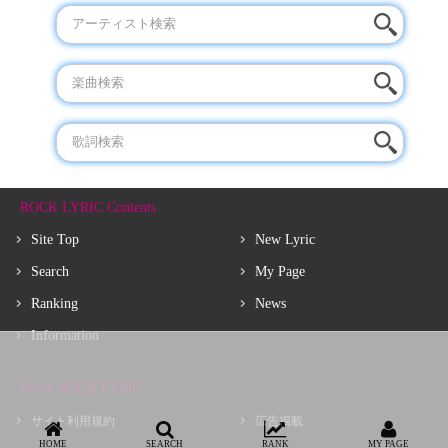
ROCK LYRIC Contents
Site Top
New Lyric
Search
My Page
Ranking
News
Information
About ROCK LYRIC
サイト利用規約
広告掲載
HOME
SEARCH
RANK
MY PAGE