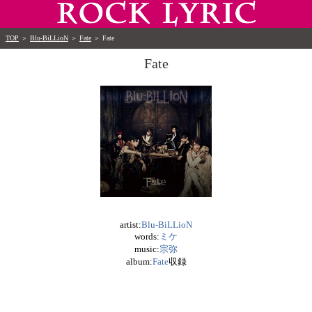
TOP
＞
Blu-BiLLioN
＞
Fate
＞
Fate
Fate
artist:
Blu-BiLLioN
words:
ミケ
music:
宗弥
album:
Fate
収録