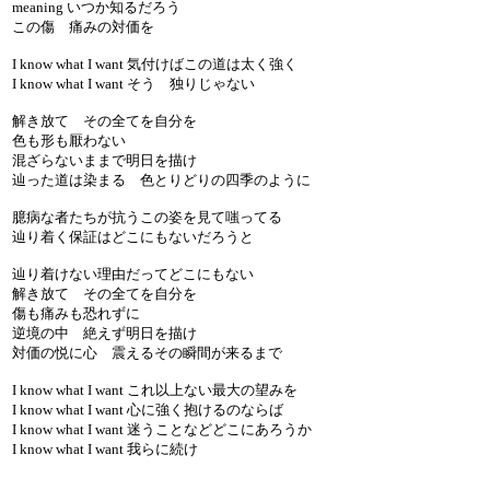
meaning いつか知るだろう
この傷 痛みの対価を
I know what I want 気付けばこの道は太く強く
I know what I want そう 独りじゃない
解き放て その全てを自分を
色も形も厭わない
混ざらないままで明日を描け
辿った道は染まる 色とりどりの四季のように
臆病な者たちが抗うこの姿を見て嗤ってる
辿り着く保証はどこにもないだろうと
辿り着けない理由だってどこにもない
解き放て その全てを自分を
傷も痛みも恐れずに
逆境の中 絶えず明日を描け
対価の悦に心 震えるその瞬間が来るまで
I know what I want これ以上ない最大の望みを
I know what I want 心に強く抱けるのならば
I know what I want 迷うことなどどこにあろうか
I know what I want 我らに続け