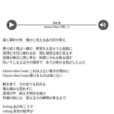
Fate を
Amazon Musicで聞こう
遠く羅針の先 微かに見えるあの日の答え
降り続く雨は一縷の 希望さえ流そうと此処に
泥濘む今日に縺れる足 望む場所は未だ見えず
悲嘆が喉元に押し寄せ 刹那にそれを飲み潰す
吐いてしまえばその場所で 全てが終わる気がしたんだ
I know what I want これ以上ない最大の望みに
I know what I want 賭けるものは他にない
解き放て その全てを自分を
傷も痛みも恐れずに
逆境の中 絶えず明日を描け
対価の悦に心 震えるその瞬間が来るまで
feeling あの向こうで
calling 栄光の歓声が