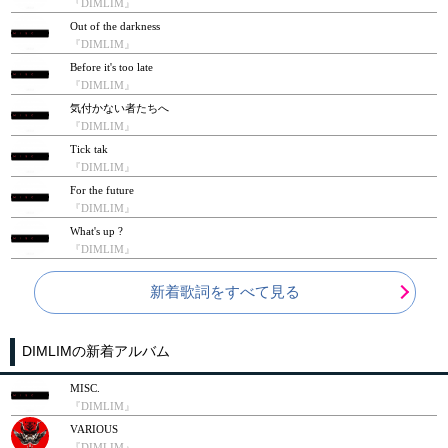
『DIMLIM』
Out of the darkness
『DIMLIM』
Before it's too late
『DIMLIM』
気付かない者たちへ
『DIMLIM』
Tick tak
『DIMLIM』
For the future
『DIMLIM』
What's up ?
『DIMLIM』
新着歌詞をすべて見る
DIMLIMの新着アルバム
MISC.
『DIMLIM』
VARIOUS
『DIMLIM』