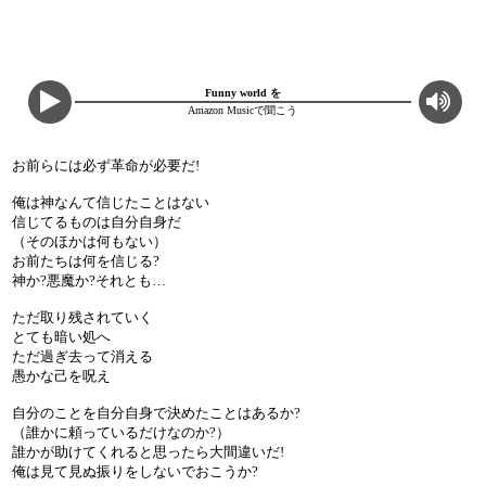
Funny world を
Amazon Musicで聞こう
お前らには必ず革命が必要だ!
俺は神なんて信じたことはない
信じてるものは自分自身だ
（そのほかは何もない）
お前たちは何を信じる?
神か?悪魔か?それとも…
ただ取り残されていく
とても暗い処へ
ただ過ぎ去って消える
愚かな己を呪え
自分のことを自分自身で決めたことはあるか?
（誰かに頼っているだけなのか?）
誰かが助けてくれると思ったら大間違いだ!
俺は見て見ぬ振りをしないでおこうか?