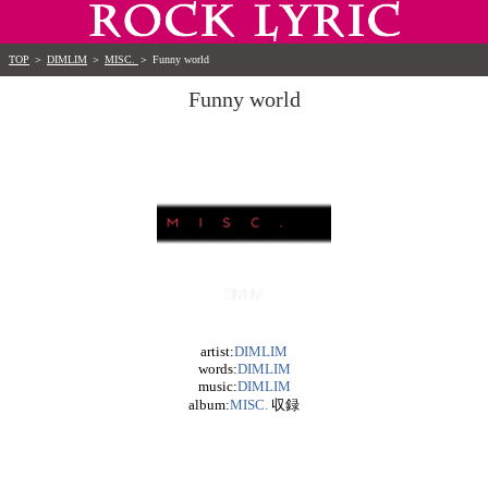
TOP
＞
DIMLIM
＞
MISC.
＞
Funny world
Funny world
artist:
DIMLIM
words:
DIMLIM
music:
DIMLIM
album:
MISC.
収録