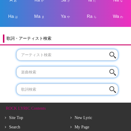
あ
か
さ
た
な
Ha
Ma
Ya
Ra
Wa
は
ま
や
ら
わ
歌詞・アーティスト検索
ROCK LYRIC Contents
Site Top
New Lyric
Search
My Page