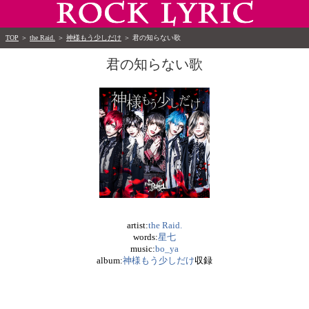
TOP
＞
the Raid.
＞
神様もう少しだけ
＞
君の知らない歌
君の知らない歌
artist:
the Raid.
words:
星七
music:
bo_ya
album:
神様もう少しだけ
収録