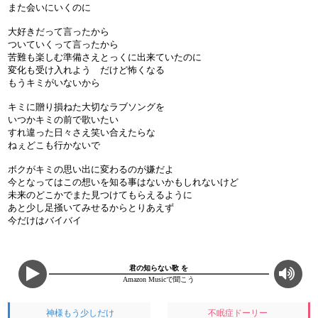
また会いにいくのに
大好きだって言ったから
ついていくって言ったから
苦難も楽しむ準備さえとっくに出来ていたのに
変化も受け入れよう だけど怖くなる
もうキミがいないから
キミに贈り損ねた大切なラブソングを
いつかキミの前で歌いたい
すれ違った日々さえ笑い合えたらな
ねぇどこも行かないで
ボクがキミの思い出に変わるのが嫌だよ
今となってはこの想いを知る事はないかもしれないけど
未来のどこかでまた見つけてもらえるように
あと少し足掻いてみせるからとりあえず
今だけはバイバイ
君の知らない歌 を
Amazon Musicで聞こう
神様もう少しだけ
不眠症ドーリー