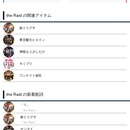
the Raid.の関連アイテム
姫トリグサ
東京酸欠ヒロイン
神様もう少しだけ
キミプリ
ワンナイト彼氏
the Raid.の新着歌詞
「７」
『the Raid.』
姫トリグサ
『the Raid.』
オシマイ