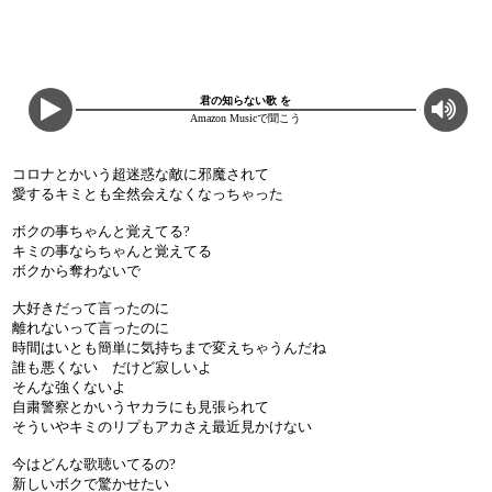
君の知らない歌 を
Amazon Musicで聞こう
コロナとかいう超迷惑な敵に邪魔されて
愛するキミとも全然会えなくなっちゃった
ボクの事ちゃんと覚えてる?
キミの事ならちゃんと覚えてる
ボクから奪わないで
大好きだって言ったのに
離れないって言ったのに
時間はいとも簡単に気持ちまで変えちゃうんだね
誰も悪くない だけど寂しいよ
そんな強くないよ
自粛警察とかいうヤカラにも見張られて
そういやキミのリプもアカさえ最近見かけない
今はどんな歌聴いてるの?
新しいボクで驚かせたい