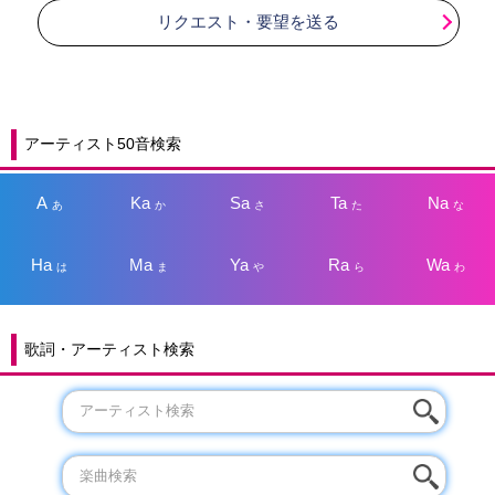
リクエスト・要望を送る
アーティスト50音検索
A
Ka
Sa
Ta
Na
あ
か
さ
た
な
Ha
Ma
Ya
Ra
Wa
は
ま
や
ら
わ
歌詞・アーティスト検索