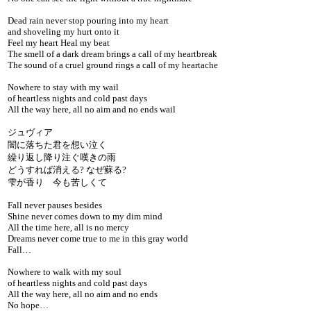
Dead rain never stop pouring into my heart
and shoveling my hurt onto it
Feel my heart Heal my beat
The smell of a dark dream brings a call of my heartbreak
The sound of a cruel ground rings a call of my heartache
Nowhere to stay with my wail
of heartless nights and cold past days
All the way here, all no aim and no ends wail
ジュヴィア
闇に落ちた君を想い泣く
繰り返し降り注ぐ嘆きの雨
どうすれば消える? なぜ蘇る?
雫が香り 今も苦しくて
Fall never pauses besides
Shine never comes down to my dim mind
All the time here, all is no mercy
Dreams never come true to me in this gray world
Fall…
Nowhere to walk with my soul
of heartless nights and cold past days
All the way here, all no aim and no ends
No hope…