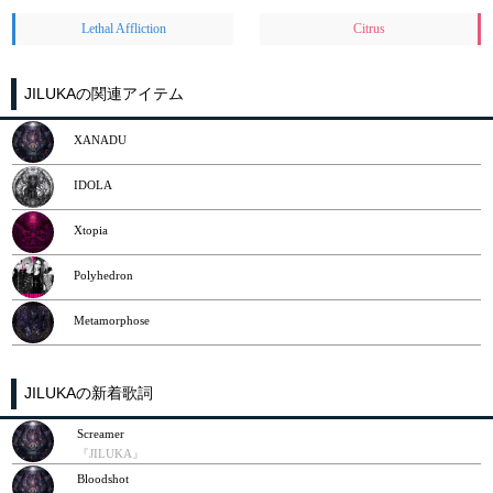
Lethal Affliction
Citrus
JILUKAの関連アイテム
XANADU
IDOLA
Xtopia
Polyhedron
Metamorphose
JILUKAの新着歌詞
Screamer
『JILUKA』
Bloodshot