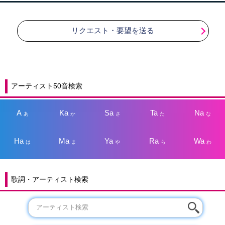
リクエスト・要望を送る
アーティスト50音検索
A
Ka
Sa
Ta
Na
あ
か
さ
た
な
Ha
Ma
Ya
Ra
Wa
は
ま
や
ら
わ
歌詞・アーティスト検索