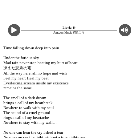
Lluvia を
Amazon Musicで聞こう
Time falling down deep into pain
Under the furious sky.
Mad rain never stop beating my hurt of heart
凍えた悲劇の雨
All the way here, all no hope and wish
Feel my heart Heal my beat
Everlasting scream inside my existence
remains the same
The smell of a dark dream
brings a call of my heartbreak
Nowhere to walk with my soul…
The sound of a cruel ground
rings a call of my heartache
Nowhere to stay with my wail…
No one can hear the cry I shed a tear
No one can see the light without a true nightmare