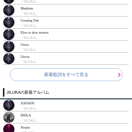
『JILUKA』
Mephisto
『JILUKA』
Crossing Fate
『JILUKA』
Elice in slow motion
『JILUKA』
Citrus
『JILUKA』
Lluvia
『JILUKA』
新着歌詞をすべて見る
JILUKAの新着アルバム
XANADU
『JILUKA』
IDOLA
『JILUKA』
Xtopia