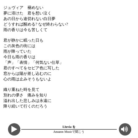
ジュヴィア 褪めない
夢に溶けた 君を想い泣く
あの日から途切れない白日夢
どうすれば醒める? なぜ終わらない?
雨の香りは今も苦しくて
君が静かに眠った日も
この灰色の街には
雨が降っていた
今日も雨の香りは
「声」「表情」「何気ない仕草」
君のすべてをセピア色に写した
窓からは陽が差し込むのに
心の雨は止みそうもないよ
織り重ねた時を見て
別れの儚さ 痛みを知り
溢れ出した悲しみは永遠に
降り続いて行くのだろう
Lluvia を
Amazon Musicで聞こう