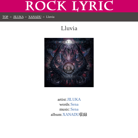
TOP
＞
JILUKA
＞
XANADU
＞
Lluvia
Lluvia
artist:
JILUKA
words:
Sena
music:
Sena
album:
XANADU
収録