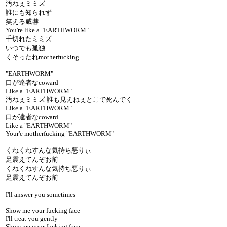
汚ねぇミミズ
誰にも知られず
笑える威嚇
You're like a "EARTHWORM"
千切れたミミズ
いつでも孤独
くそったれmotherfucking…
"EARTHWORM"
口が達者なcoward
Like a "EARTHWORM"
汚ねぇミミズ 誰も見えねぇとこで死んでく
Like a "EARTHWORM"
口が達者なcoward
Like a "EARTHWORM"
Your'e motherfucking "EARTHWORM"
くねくねすんな気持ち悪りぃ
足震えてんぞお前
くねくねすんな気持ち悪りぃ
足震えてんぞお前
I'll answer you sometimes
Show me your fucking face
I'll treat you gently
Show me your fucking face