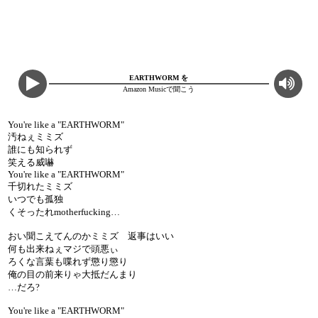
EARTHWORM を
Amazon Musicで聞こう
You're like a "EARTHWORM"
汚ねぇミミズ
誰にも知られず
笑える威嚇
You're like a "EARTHWORM"
千切れたミミズ
いつでも孤独
くそったれmotherfucking…
おい聞こえてんのかミミズ 返事はいい
何も出来ねぇマジで頭悪ぃ
ろくな言葉も喋れず懲り懲り
俺の目の前来りゃ大抵だんまり
…だろ?
You're like a "EARTHWORM"