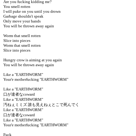
Are you fucking kidding me?
You smell rotten
I will puke on you until you drown
Garbage shouldn't speak
Only move your hands
You will be thrown away again
Worm that smell rotten
Slice into pieces
Worm that smell rotten
Slice into pieces
Hungry crow is aiming at you again
You will be thrown away again
Like a "EARTHWORM"
Your'e motherfucking "EARTHWORM"
Like a "EARTHWORM"
口が達者なcoward
Like a "EARTHWORM"
汚ねぇミミズ 誰も見えねぇとこで死んでく
Like a "EARTHWORM"
口が達者なcoward
Like a "EARTHWORM"
Your'e motherfucking "EARTHWORM"
Fuck