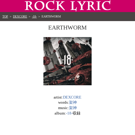
TOP
＞
DEXCORE
＞
-18-
＞
EARTHWORM
EARTHWORM
artist:
DEXCORE
words:
架神
music:
架神
album:
-18-
収録