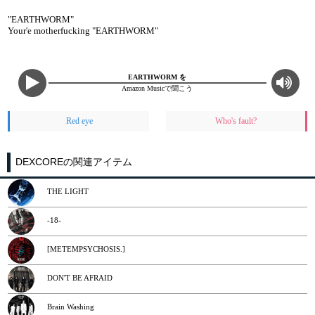
"EARTHWORM"
Your'e motherfucking "EARTHWORM"
EARTHWORM を
Amazon Musicで聞こう
Red eye
Who's fault?
DEXCOREの関連アイテム
THE LIGHT
-18-
[METEMPSYCHOSIS.]
DON'T BE AFRAID
Brain Washing