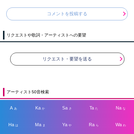
コメントを投稿する
リクエストや歌詞・アーティストへの要望
リクエスト・要望を送る
アーティスト50音検索
A
Ka
Sa
Ta
Na
あ
か
さ
た
な
Ha
Ma
Ya
Ra
Wa
は
ま
や
ら
わ