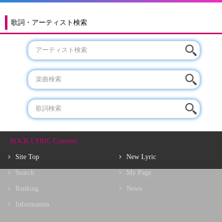
歌詞・アーティスト検索
ROCK LYRIC Contents
Site Top
New Lyric
Search
My Page
Ranking
News
Information