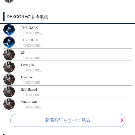
DEXCOREの新着歌詞
THE DARK
『DEXCORE』
THE LIGHT
『DEXCORE』
20
『DEXCORE』
Living hell
『DEXCORE』
One day
『DEXCORE』
Self-Hatred
『DEXCORE』
Who's fault?
『DEXCORE』
新着歌詞をすべて見る