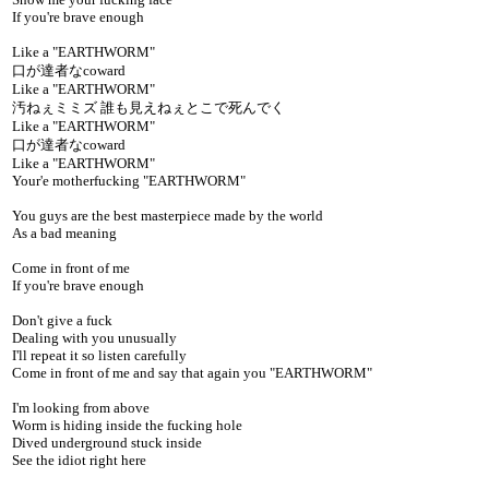
If you're brave enough
Like a "EARTHWORM"
口が達者なcoward
Like a "EARTHWORM"
汚ねぇミミズ 誰も見えねぇとこで死んでく
Like a "EARTHWORM"
口が達者なcoward
Like a "EARTHWORM"
Your'e motherfucking "EARTHWORM"
You guys are the best masterpiece made by the world
As a bad meaning
Come in front of me
If you're brave enough
Don't give a fuck
Dealing with you unusually
I'll repeat it so listen carefully
Come in front of me and say that again you "EARTHWORM"
I'm looking from above
Worm is hiding inside the fucking hole
Dived underground stuck inside
See the idiot right here