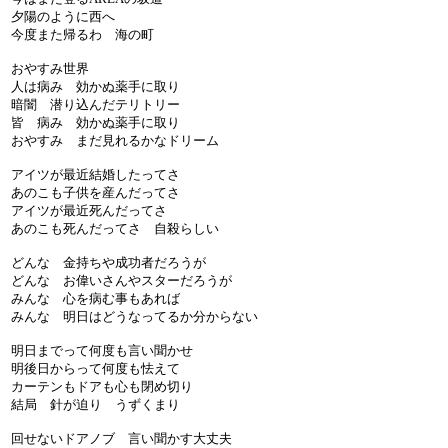
夕陽のように西へ
今度また帰るわ 海の町
おやすみ世界
人は病み 効かぬ薬手に取り
暗闇 潜り込んだテリトリー
皆 病み 効かぬ薬手に取り
おやすみ まだ見れるかなドリーム
アイツが最近結婚したってさ
あのこも子供を産んだってさ
アイツが最近死んだってさ
あのこも死んだってさ 自殺らしい
どんな 金持ちや成功者だろうが
どんな お偉いさんやスターだろうが
みんな 心を病む事もあれば
みんな 明日はどうなってるか分からない
明日までって何度も言い聞かせ
明後日からって何度も怯えて
カーテンもドアも心も閉め切り
結局 針が迫り うずくまり
回せないドアノブ 言い聞かす大丈夫