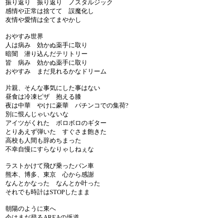
振り返り 振り返り ノスタルジック
感情や正常は捨てて 誤魔化し
友情や愛情は全てまやかし
おやすみ世界
人は病み 効かぬ薬手に取り
暗闇 潜り込んだテリトリー
皆 病み 効かぬ薬手に取り
おやすみ まだ見れるかなドリーム
片親、そんな事気にした事はない
昼食は冷凍ピザ 抱える膝
夜は中華 やけに豪華 パチンコでの集荷?
別に恨んじゃいないな
アイツがくれた ボロボロのギター
とりあえず弾いた すぐさま飽きた
高校も人間も辞めちまった
不幸自慢にすらなりゃしねぇな
ラストかけて飛び乗ったバン車
熊本、博多、東京 心から感謝
なんとかなった なんとか叶った
それでも時計はSTOPしたまま
朝陽のように東へ
今はまだ登るAREAの坂道