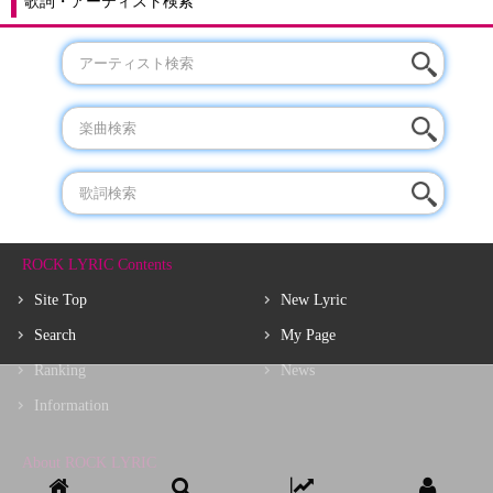
歌詞・アーティスト検索
ROCK LYRIC Contents
Site Top
New Lyric
Search
My Page
Ranking
News
Information
About ROCK LYRIC