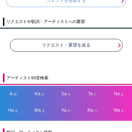
コメントを投稿する
リクエストや歌詞・アーティストへの要望
リクエスト・要望を送る
アーティスト50音検索
A
Ka
Sa
Ta
Na
あ
か
さ
た
な
Ha
Ma
Ya
Ra
Wa
は
ま
や
ら
わ