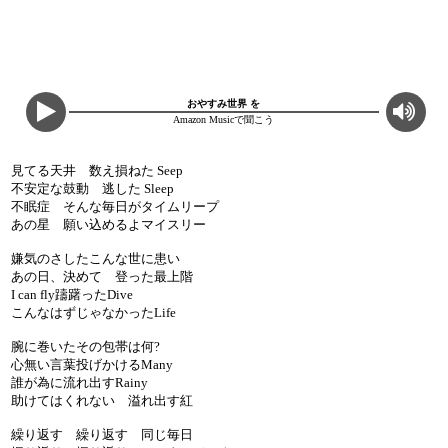
おやすみ世界 を
Amazon Musicで聞こう
見てる天井 数え損ねた Seep
不安定な鼓動 逃した Sleep
不眠症 そんな毎日がタイムリープ
あの星 願い込めるよマイスリー
嫌気のさしたこんな世に患い
あの日、決めて 登った最上階
I can fly躊躇ったDive
こんなはずじゃなかったLife
腕に巻いたその包帯は何?
心無い言葉投げかけるMany
誰が為に流れ出すRainy
助けてはくれない 溢れ出す紅
繰り返す 繰り返す 同じ毎日