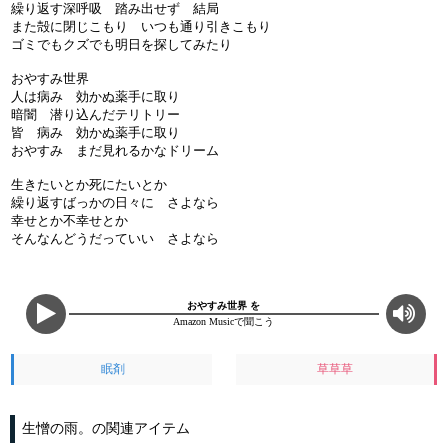
繰り返す深呼吸 踏み出せず 結局
また殻に閉じこもり いつも通り引きこもり
ゴミでもクズでも明日を探してみたり
おやすみ世界
人は病み 効かぬ薬手に取り
暗闇 潜り込んだテリトリー
皆 病み 効かぬ薬手に取り
おやすみ まだ見れるかなドリーム
生きたいとか死にたいとか
繰り返すばっかの日々に さよなら
幸せとか不幸せとか
そんなんどうだっていい さよなら
おやすみ世界 を
Amazon Musicで聞こう
眠剤
草草草
生憎の雨。の関連アイテム