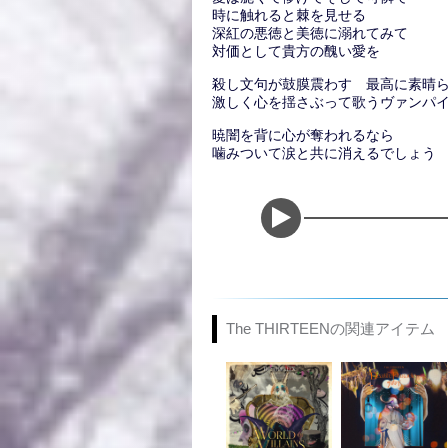
時に触れると棘を見せる
深紅の悪徳と美徳に溺れてみて
対価として貴方の醜い愛を
殺し文句が鼓膜震わす 最高に素晴
激しく心を揺さぶって歌うヴァンパ
暁闇を背に心が奪われるなら
噛みついて涙と共に消えるでしょう
The THIRTEENの関連アイテム