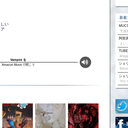
新着
らしい
MUCC
イア
阿部真
さい
TUBE
влад
Vampire を
シェリル
Amazon Musicで聞こう
シェリル