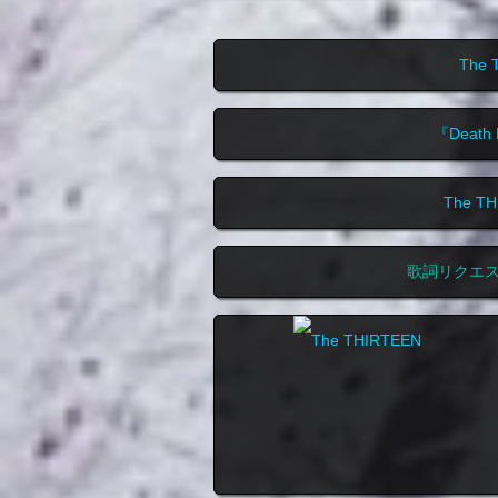
The
『Deat
The 
歌詞リクエ