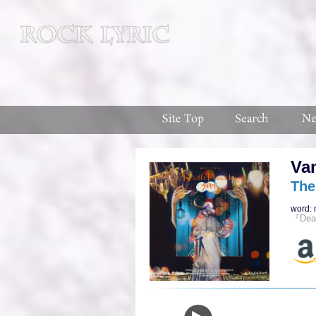
Va
The
word: 
『Dea