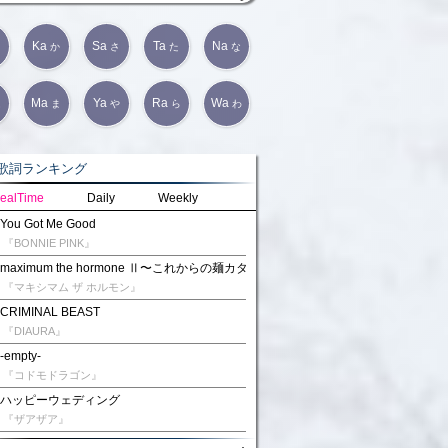
Ka
Sa
Ta
Na
か
さ
た
な
Ma
Ya
Ra
Wa
は
ま
や
ら
わ
詞ランキング
ealTime
Daily
Weekly
You Got Me Good
『BONNIE PINK』
maximum the hormone Ⅱ〜これからの麺カタコッテリの話をしよう〜
『マキシマム ザ ホルモン』
CRIMINAL BEAST
『DIAURA』
-empty-
『コドモドラゴン』
ハッピーウェディング
『ザアザア』