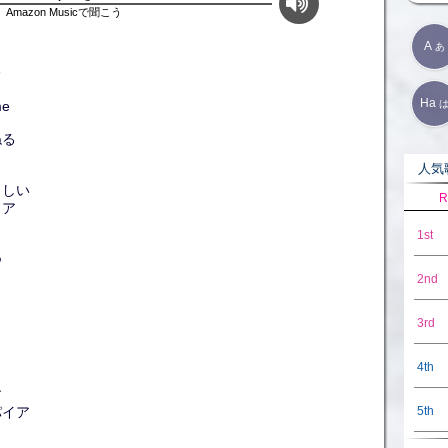
Amazon Musicで聞こう
A
あ
る
Ha
e
ねる
人気歌
らしい
R
イア
1st
つ
2nd
3rd
4th
す
5th
パイア