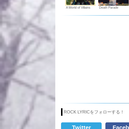
A World of Villains
Death Parade
ROCK LYRICをフォローする！
Twitter
Faceb