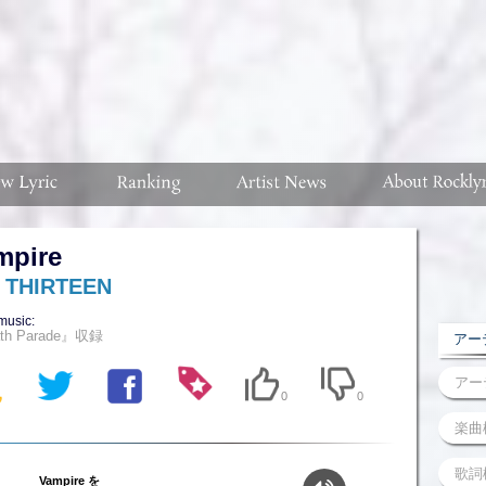
mpire
 THIRTEEN
music:
th Parade』収録
アーテ
0
0
Vampire を