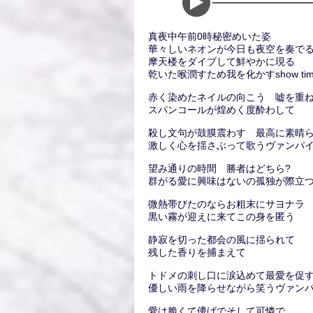
真夜中午前0時秘密めいた姿
華々しいネオンが今日も夜空を奏で
摩天楼をダイブして鮮やかに現る
乾いた喉潤すため我を化かすshow tim
赤く染めたネイルの向こう 嘘を重
スパンコールが煌めく度酔わして
殺し文句が鼓膜震わす 最高に素晴
激しく心を揺さぶって歌うヴァンパ
望み通りの時間 勝者はどちら?
群がる愛に興味はないの孤独が際立
微熱帯びたのならお粗末にサヨナラ
黒い霧が迎えに来てこの身を匿う
静寂を切った都会の風に揺られて
残した香りを捕まえて
トドメの刺し口に涙込めて最愛を促
優しい雨を降らせながら笑うヴァン
愛は脆くて儚げでそして可憐で