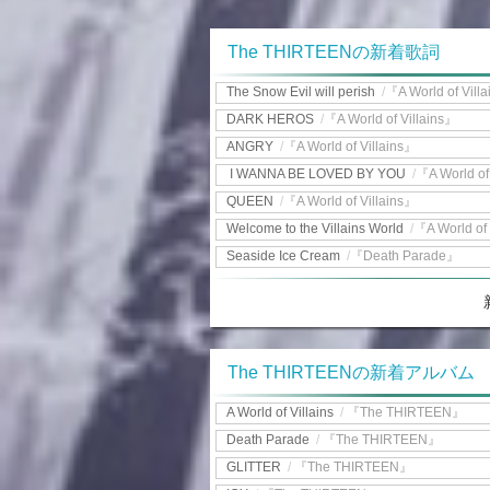
The THIRTEENの新着歌詞
The Snow Evil will perish
/
『A World of Vill
DARK HEROS
/
『A World of Villains』
ANGRY
/
『A World of Villains』
I WANNA BE LOVED BY YOU
/
『A World of
QUEEN
/
『A World of Villains』
Welcome to the Villains World
/
『A World of 
Seaside Ice Cream
/
『Death Parade』
The THIRTEENの新着アルバム
A World of Villains
/
『The THIRTEEN』
Death Parade
/
『The THIRTEEN』
GLITTER
/
『The THIRTEEN』