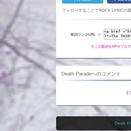
フォローすることでROCK LYRI
歌詞リンクURL ⇒
※この歌詞をHPやブロ
Death Paradeへのコメント
ま
Death