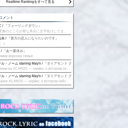
Realtime Rankingをすべて見る
コメント
 /
『フォーリングダウン』
予測変換のところが変な具合に文字化けしてませんか？
央 /
『貴方の恋人になりたいのです』
こう
 /
『あー夏休み』
имир воронин семья
・ノーム starring May'n /
『ダイアモンド クレバス/射手座☆午後九時 Don't be la
Взглянем на XCARDS — сервис, о котором сейчас говорят. Совсем недавно наткнулся о цифровой сервис XCARDS, он дает возможность создавать онлайн дебетовые карты чтобы контролировать расходы. Особенности, на которые я обратил внимание: Создание карты занимает очень короткое время. Сервис позволяет выпустить множество карт для разных целей. Поддержка работает в любое время суток включая персонального менеджера. Доступно управление без задержек — лимиты, уведомления, отчёты, статистика. На что стоит обратить внимание: Локация компании: европейская юрисдикция — перед использованием стоит уточнить, что сервис можно использовать без нарушений. Комиссии: в некоторых случаях встречаются оплаты за операции, поэтому советую просмотреть договор. Реальные кейсы: по отзывам поддержка работает быстро. Защита данных: все операции подтверждаются уведомлениями, но всегда лучше не хранить большие суммы на карте. Общее впечатление: Судя по функционалу, XCARDS может стать удобным инструментом в сфере финансов. Платформа сочетает скорость, удобство и гибкость. Как вы думаете? Пробовали ли подобные сервисы? Напишите в комментариях Виртуальные карты для бизнеса
・ノーム starring May'n /
『ダイアモンド クレバス/射手座☆午後九時 Don't be la
Что такое XCARDS — сервис, о котором сейчас говорят. Буквально на днях заметил о интересный бренд XCARDS, он помогает создавать онлайн карты чтобы управлять бюджетами. Ключевые преимущества: Выпуск занимает всего считанные минуты. Платформа даёт возможность оформить множество карт для разных целей. Есть поддержка в любое время суток включая персонального менеджера. Есть контроль без задержек — транзакции, уведомления, аналитика — всё под рукой. Возможные нюансы: Регистрация: европейская юрисдикция — желательно убедиться, что сервис можно использовать без нарушений. Финансовые условия: возможно, есть скрытые комиссии, поэтому лучше внимательно прочитать договор. Отзывы пользователей: по отзывам поддержка работает быстро. Надёжность системы: внедрены базовые меры безопасности, но всё равно советую не хранить большие суммы на карте. Вывод: В целом платформа кажется отличным помощником для маркетологов. Платформа сочетает скорость, удобство и гибкость. Как вы думаете? Пользовались ли вы XCARDS? Поделитесь опытом — будет интересно сравнить. Виртуальные карты для бизнеса