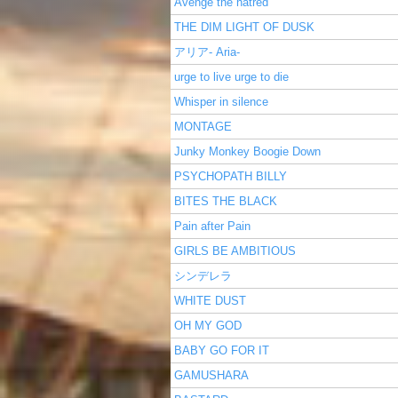
Avenge the hatred
THE DIM LIGHT OF DUSK
アリア- Aria-
urge to live urge to die
Whisper in silence
MONTAGE
Junky Monkey Boogie Down
PSYCHOPATH BILLY
BITES THE BLACK
Pain after Pain
GIRLS BE AMBITIOUS
シンデレラ
WHITE DUST
OH MY GOD
BABY GO FOR IT
GAMUSHARA