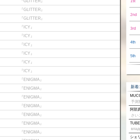
『GLITTER』
1st
『GLITTER』
2nd
『GLITTER』
『ICY』
3rd
『ICY』
4th
『ICY』
『ICY』
5th
『ICY』
『ICY』
『ENIGMA』
新着
『ENIGMA』
MUCC
『ENIGMA』
『ENIGMA』
阿部真
『ENIGMA』
さい
『ENIGMA』
TUBE
влад
『ENIGMA』
シェリル