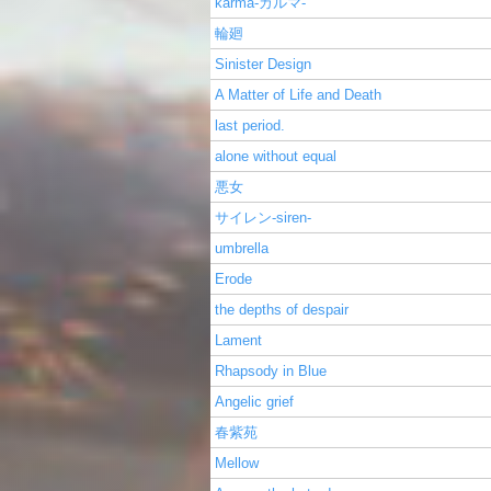
karma-カルマ-
輪廻
Sinister Design
A Matter of Life and Death
last period.
alone without equal
悪女
サイレン-siren-
umbrella
Erode
the depths of despair
Lament
Rhapsody in Blue
Angelic grief
春紫苑
Mellow