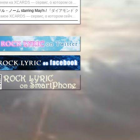
Взглянем на XCARDS — сервис, о котором сейчас говорят. Совсем недавно наткнулся о цифровой сервис XCARDS, он дает возможность создавать онлайн дебетовые карты чтобы контролировать расходы. Особенности, на которые я обратил внимание: Создание карты занимает очень короткое время. Сервис позволяет выпустить множество карт для разных целей. Поддержка работает в любое время суток включая персонального менеджера. Доступно управление без задержек — лимиты, уведомления, отчёты, статистика. На что стоит обратить внимание: Локация компании: европейская юрисдикция — перед использованием стоит уточнить, что сервис можно использовать без нарушений. Комиссии: в некоторых случаях встречаются оплаты за операции, поэтому советую просмотреть договор. Реальные кейсы: по отзывам поддержка работает быстро. Защита данных: все операции подтверждаются уведомлениями, но всегда лучше не хранить большие суммы на карте. Общее впечатление: Судя по функционалу, XCARDS может стать удобным инструментом в сфере финансов. Платформа сочетает скорость, удобство и гибкость. Как вы думаете? Пробовали ли подобные сервисы? Напишите в комментариях Виртуальные карты для бизнеса
・ノーム starring May'n /
『ダイアモンド クレバス/射手座☆午後九時 Don't be la
Что такое XCARDS — сервис, о котором сейчас говорят. Буквально на днях заметил о интересный бренд XCARDS, он помогает создавать онлайн карты чтобы управлять бюджетами. Ключевые преимущества: Выпуск занимает всего считанные минуты. Платформа даёт возможность оформить множество карт для разных целей. Есть поддержка в любое время суток включая персонального менеджера. Есть контроль без задержек — транзакции, уведомления, аналитика — всё под рукой. Возможные нюансы: Регистрация: европейская юрисдикция — желательно убедиться, что сервис можно использовать без нарушений. Финансовые условия: возможно, есть скрытые комиссии, поэтому лучше внимательно прочитать договор. Отзывы пользователей: по отзывам поддержка работает быстро. Надёжность системы: внедрены базовые меры безопасности, но всё равно советую не хранить большие суммы на карте. Вывод: В целом платформа кажется отличным помощником для маркетологов. Платформа сочетает скорость, удобство и гибкость. Как вы думаете? Пользовались ли вы XCARDS? Поделитесь опытом — будет интересно сравнить. Виртуальные карты для бизнеса