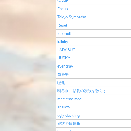
GAME
Focus
Tokyo Sympathy
Reset
Ice melt
lullaby
LADYBUG
HUSKY
ever gray
白昼夢
瞳孔
囀る雨、悲劇の讃歌を散らす
memento mori
shallow
ugly duckling
愛慾の輪舞曲