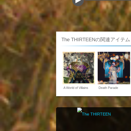
The THIRTEENの関連アイテム
A World of Villains
Death Parade