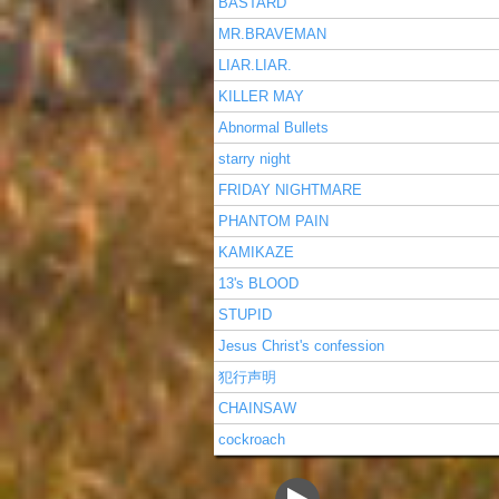
BASTARD
MR.BRAVEMAN
LIAR.LIAR.
KILLER MAY
Abnormal Bullets
starry night
FRIDAY NIGHTMARE
PHANTOM PAIN
KAMIKAZE
13's BLOOD
STUPID
Jesus Christ's confession
犯行声明
CHAINSAW
cockroach