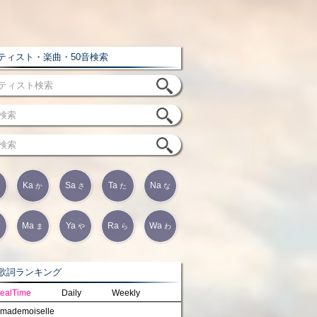
ィスト・楽曲・50音検索
Ka
Sa
Ta
Na
か
さ
た
な
Ma
Ya
Ra
Wa
は
ま
や
ら
わ
詞ランキング
ealTime
Daily
Weekly
mademoiselle