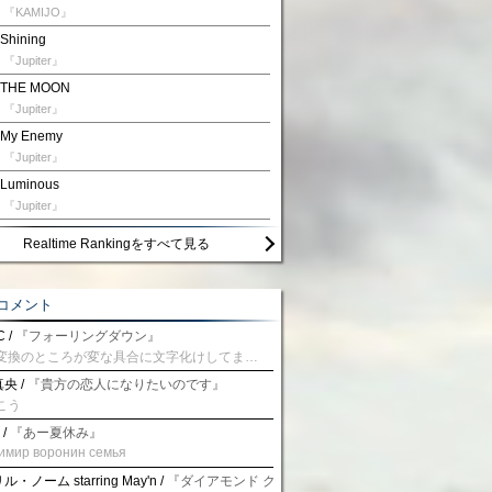
『KAMIJO』
Shining
『Jupiter』
THE MOON
『Jupiter』
My Enemy
『Jupiter』
Luminous
『Jupiter』
Realtime Rankingをすべて見る
コメント
 /
『フォーリングダウン』
予測変換のところが変な具合に文字化けしてませんか？
央 /
『貴方の恋人になりたいのです』
こう
 /
『あー夏休み』
имир воронин семья
・ノーム starring May'n /
『ダイアモンド クレバス/射手座☆午後九時 Don't be la