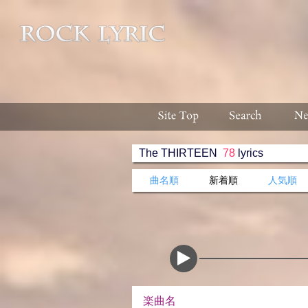
The THIRTEEN
78
lyrics
曲名順
新着順
人気順
楽曲名 収録ア