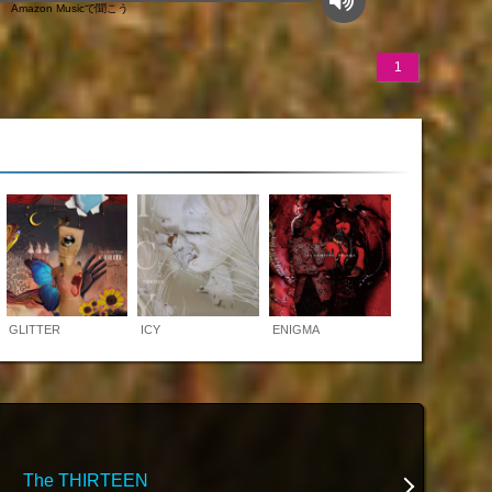
Amazon Musicで聞こう
1
GLITTER
ICY
ENIGMA
The THIRTEEN