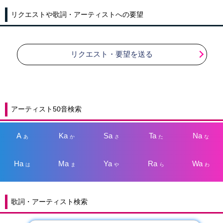
リクエストや歌詞・アーティストへの要望
リクエスト・要望を送る
アーティスト50音検索
A
Ka
Sa
Ta
Na
あ
か
さ
た
な
Ha
Ma
Ya
Ra
Wa
は
ま
や
ら
わ
歌詞・アーティスト検索