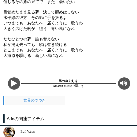
信じるその旅の果てで また 会いたい
目覚めたまま見る夢 決して醒めはしない
水平線の彼方 その影に手を振るよ
いつまでも あなたへ 届くように 歌うわ
大きく広げた帆が 纏う 青い風になれ
ただひとつの夢 誰も奪えない
私が消え去っても 歌は響き続ける
どこまでも あなたへ 届くように 歌うわ
大海原を駆ける 新しい風になれ
風のゆくえ を
Amazon Musicで聞こう
世界のつづき
Adoの関連アイテム
Evil Ways