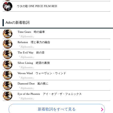
ウタの歌 ONE PIECE FILM RED
Adoの新着歌詞
Time Gears 時の歯車
『Alphoenix』
Refusion 理と暴力の融合
『Alphoenix』
The Evil Way 鈴の音
『Alphoenix』
Silver Lining 絶望の裏側
『Alphoenix』
Woven Wind ウォーヴェン・ウィンド
『Alphoenix』
Diamond Dust 嵐の夜に
『Alphoenix』
Eye of the Phoenix アイ・オブ・ザ・フェニックス
『Alphoenix』
新着歌詞をすべて見る