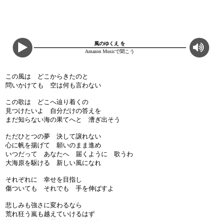
風のゆくえ を
Amazon Musicで聞こう
この風は どこからきたのと
問いかけても 空は何も言わない
この歌は どこへ辿り着くの
見つけたいよ 自分だけの答えを
まだ知らない海の果てへと 漕ぎ出そう
ただひとつの夢 決して譲れない
心に帆を揚げて 願いのまま進め
いつだって あなたへ 届くように 歌うわ
大海原を駆ける 新しい風になれ
それぞれに 幸せを目指し
傷ついても それでも 手を伸ばすよ
悲しみも強さに変わるなら
荒れ狂う嵐も越えていけるはず