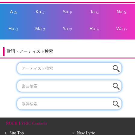
A
Ka
Sa
Ta
Na
あ
か
さ
た
な
Ha
Ma
Ya
Ra
Wa
は
ま
や
ら
わ
歌詞・アーティスト検索
ROCK LYRIC Contents
Site Top
New Lyric