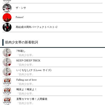
ザ・シサ
Future!
再結成10周年パーフェクトベスト+2
筋肉少女帯の新着歌詞
7年殺し
『筋肉少女帯』
KEEP CHEEP TRICK
『筋肉少女帯』
いくぢなし(ナゴムver. サイズ)
『筋肉少女帯』
Falling out of love
『筋肉少女帯』
喝采よ！喝采よ！
『筋肉少女帯』
直撃カマキリ拳！人間爆発
『筋肉少女帯』