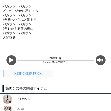
バカボン バカボン
どこかで誰かに恋しても
バカボン バカボン
6年経ったらふと消えろ
バカボン バカボン
7年むかえる前の夜に
バカボン バカボン
人間蒸発
7年殺し を
Amazon Musicで聞こう
KEEP CHEEP TRICK
筋肉少女帯の関連アイテム
いくぢなし
LOVE