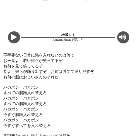
7年殺し を
Amazon Musicで聞こう
不甲斐ない日常に渇を入れないのは何で
おー見よ 若い娘らが笑ってるぞ
お前を見て笑ってるぞ
見よ 娘らが踊り出すぞ お前は慌てて踊りだすぞ
お前の脳はおじいさんのそれだ
バカボン バカボン
すべての脳髄入れ替えろ
バカボン バカボン
すべての脳髄入れ替えろ
バカボン バカボン
今すぐ脳髄入れ替えろ
バカボン バカボン
今すぐすべてを入れ替えろ
不甲斐ない心に渇を入れないのは何故