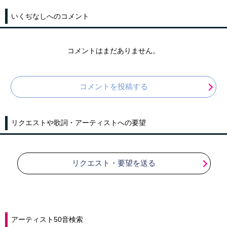
いくぢなしへのコメント
コメントはまだありません。
コメントを投稿する
リクエストや歌詞・アーティストへの要望
リクエスト・要望を送る
アーティスト50音検索