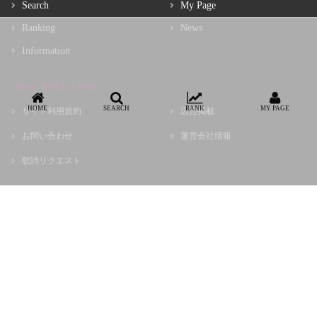
Search
My Page
Ranking
News
Information
About ROCK LYRIC
HOME
SEARCH
RANK
MY PAGE
サイト利用規約
広告掲載
お問い合わせ
運営会社情報
歌詩リクエスト
Copyright © choir, Inc.