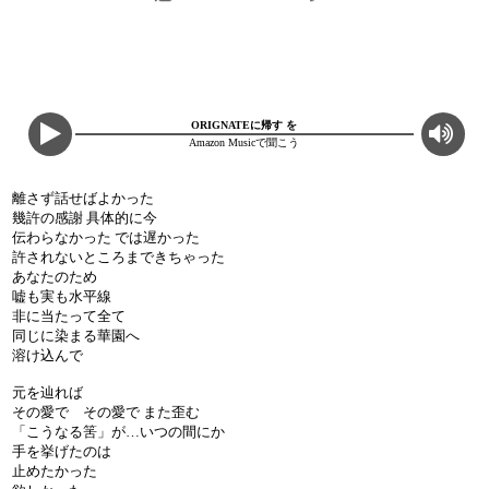
ORIGNATEに帰す を
Amazon Musicで聞こう
離さず話せばよかった
幾許の感謝 具体的に今
伝わらなかった では遅かった
許されないところまできちゃった
あなたのため
嘘も実も水平線
非に当たって全て
同じに染まる華園へ
溶け込んで
元を辿れば
その愛で その愛で また歪む
「こうなる筈」が…いつの間にか
手を挙げたのは
止めたかった