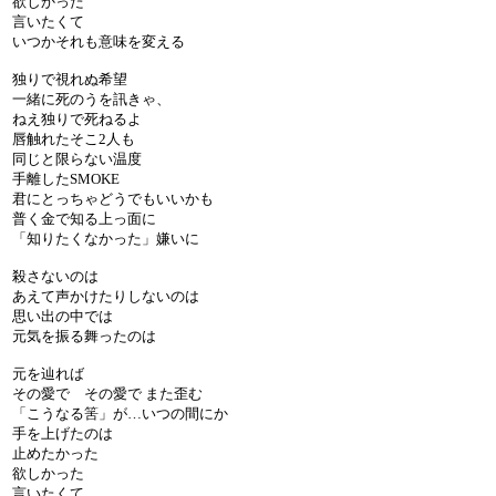
欲しかった
言いたくて
いつかそれも意味を変える
独りで視れぬ希望
一緒に死のうを訊きゃ、
ねえ独りで死ねるよ
唇触れたそこ2人も
同じと限らない温度
手離したSMOKE
君にとっちゃどうでもいいかも
普く金で知る上っ面に
「知りたくなかった」嫌いに
殺さないのは
あえて声かけたりしないのは
思い出の中では
元気を振る舞ったのは
元を辿れば
その愛で その愛で また歪む
「こうなる筈」が…いつの間にか
手を上げたのは
止めたかった
欲しかった
言いたくて