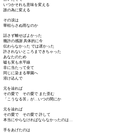
いつかそれも意味を変える
誰の為に変える
その涙は
華枯らさぬ雨なのか
話さず離せばよかった
幾許の感謝 具体的に今
伝わらなかった では遅かった
許されないところまできちゃった
あなたのため
嘘も実も水平線
非に当たって全て
同じに染まる華園へ
溶け込んで
元を辿れば
その愛で その愛で また歪む
「こうなる筈」が…いつの間にか
元を辿れば
その愛で その愛で 許して
本当にやらなければならなかったのは…
手をあげたのは