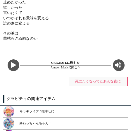
止めたかった
欲しかった
言いたくて
いつかそれも意味を変える
誰の為に変える
その涙は
華枯らさぬ雨なのか
ORIGNATEに帰す を
Amazon Musicで聞こう
死にたくなってたあんな夜に
グラビティの関連アイテム
キラキライフ / 推幸せに
終わっちゃんちゃん！