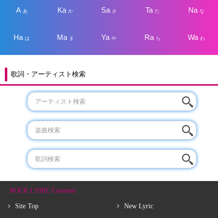
A
Ka
Sa
Ta
Na
あ
か
さ
た
な
Ha
Ma
Ya
Ra
Wa
は
ま
や
ら
わ
歌詞・アーティスト検索
ROCK LYRIC Contents
Site Top
New Lyric