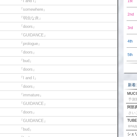
『I and I』
1st
『somewhere』
2nd
『弱虫な炎』
『doors』
3rd
『GUIDANCE』
4th
『prologue』
『doors』
5th
『bud』
『doors』
『I and I』
新着
『doors』
MUCC
『immature』
『GUIDANCE』
阿部真
『doors』
さい
『GUIDANCE』
TUBE
влад
『bud』
シェリル