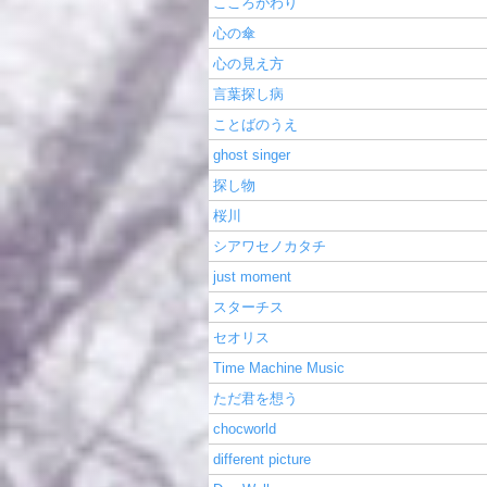
こころがわり
心の傘
心の見え方
言葉探し病
ことばのうえ
ghost singer
探し物
桜川
シアワセノカタチ
just moment
スターチス
セオリス
Time Machine Music
ただ君を想う
chocworld
different picture