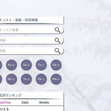
ィスト・楽曲・50音検索
Ka
Sa
Ta
Na
か
さ
た
な
Ma
Ya
Ra
Wa
は
ま
や
ら
わ
詞ランキング
ealTime
Daily
Weekly
かえる