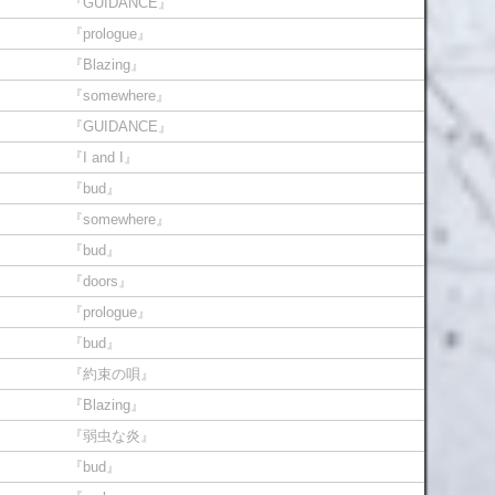
『GUIDANCE』
『prologue』
『Blazing』
『somewhere』
『GUIDANCE』
『I and I』
『bud』
『somewhere』
『bud』
『doors』
『prologue』
『bud』
『約束の唄』
『Blazing』
『弱虫な炎』
『bud』