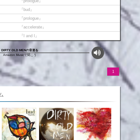
『prologue』
『bud』
『prologue』
『accelerate』
『I and I』
DIRTY OLD MENの音楽を
Amazon Musicで聞こう
1
ム