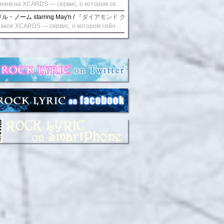
Взглянем на XCARDS — сервис, о котором сейчас говорят. Совсем недавно наткнулся о цифровой сервис XCARDS, он дает возможность создавать онлайн дебетовые карты чтобы контролировать расходы. Особенности, на которые я обратил внимание: Создание карты занимает очень короткое время. Сервис позволяет выпустить множество карт для разных целей. Поддержка работает в любое время суток включая персонального менеджера. Доступно управление без задержек — лимиты, уведомления, отчёты, статистика. На что стоит обратить внимание: Локация компании: европейская юрисдикция — перед использованием стоит уточнить, что сервис можно использовать без нарушений. Комиссии: в некоторых случаях встречаются оплаты за операции, поэтому советую просмотреть договор. Реальные кейсы: по отзывам поддержка работает быстро. Защита данных: все операции подтверждаются уведомлениями, но всегда лучше не хранить большие суммы на карте. Общее впечатление: Судя по функционалу, XCARDS может стать удобным инструментом в сфере финансов. Платформа сочетает скорость, удобство и гибкость. Как вы думаете? Пробовали ли подобные сервисы? Напишите в комментариях Виртуальные карты для бизнеса
・ノーム starring May'n /
『ダイアモンド クレバス/射手座☆午後九時 Don't be la
Что такое XCARDS — сервис, о котором сейчас говорят. Буквально на днях заметил о интересный бренд XCARDS, он помогает создавать онлайн карты чтобы управлять бюджетами. Ключевые преимущества: Выпуск занимает всего считанные минуты. Платформа даёт возможность оформить множество карт для разных целей. Есть поддержка в любое время суток включая персонального менеджера. Есть контроль без задержек — транзакции, уведомления, аналитика — всё под рукой. Возможные нюансы: Регистрация: европейская юрисдикция — желательно убедиться, что сервис можно использовать без нарушений. Финансовые условия: возможно, есть скрытые комиссии, поэтому лучше внимательно прочитать договор. Отзывы пользователей: по отзывам поддержка работает быстро. Надёжность системы: внедрены базовые меры безопасности, но всё равно советую не хранить большие суммы на карте. Вывод: В целом платформа кажется отличным помощником для маркетологов. Платформа сочетает скорость, удобство и гибкость. Как вы думаете? Пользовались ли вы XCARDS? Поделитесь опытом — будет интересно сравнить. Виртуальные карты для бизнеса