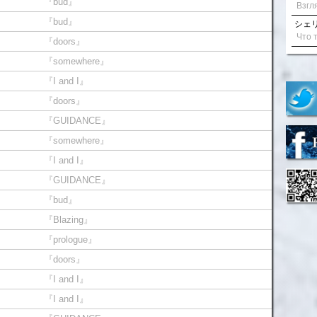
『bud』
『bud』
シェリル
『doors』
『somewhere』
『I and I』
『doors』
『GUIDANCE』
『somewhere』
『I and I』
『GUIDANCE』
『bud』
『Blazing』
『prologue』
『doors』
『I and I』
『I and I』