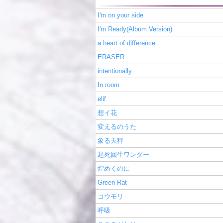
I'm on your side
I'm Ready(Album Version)
a heart of difference
ERASER
intentionally
In room
elif
想イ花
変えるのうた
象る天秤
起死回生ワンダー
煌めくのに
Green Rat
コウモリ
呼吸