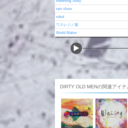
Rewriting Story
rain show
robot
ワスレジノ葉
World Maker
DIRTY OLD MENの関連アイテ