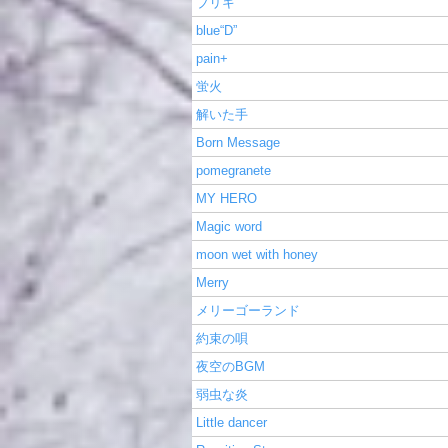
ブリキ
blue“D”
pain+
蛍火
解いた手
Born Message
pomegranete
MY HERO
Magic word
moon wet with honey
Merry
メリーゴーランド
約束の唄
夜空のBGM
弱虫な炎
Little dancer