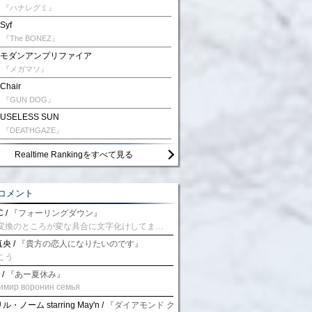
『ハナレグミ』
Syf
『The BONEZ』
モダンアンプリファイア
『メガマソ』
Chair
『GUN DOG』
USELESS SUN
『DEATHGAZE』
Realtime Rankingをすべて見る
コメント
 /
『フォーリングダウン』
予測変換のところが変な具合に文字化けしてませんか？
央 /
『貴方の恋人になりたいのです』
こう
 /
『あー夏休み』
имир воронин семья
・ノーム starring May'n /
『ダイアモンド クレバス/射手座☆午後九時 Don't be la