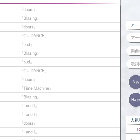
『doors』
『Blazing』
アーテ
『doors』
『GUIDANCE』
『bud』
『Blazing』
『bud』
『GUIDANCE』
『doors』
A
あ
『Time Machine』
『Blazing』
Ha
『I and I』
『I and I』
人気歌
『doors』
R
『I and I』