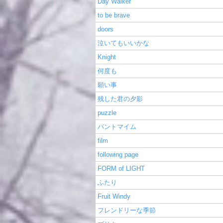
Day Walker
to be brave
doors
泣いてもいいかな
Knight
何度も
願い事
残した君の夕影
puzzle
パントマイム
film
following page
FORM of LIGHT
ふたり
Fruit Windy
フレンドリーな季節