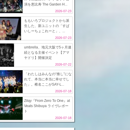
演を恵比寿 The Garden H...
2026-07-23
ももいろプロジェクトから派
生した、新ユニットの「すぱ
いしーちょこれーと」、...
2026-07-23
umbrella、地元大阪で5ヶ月連
続となる主催イベント【アマ
ヤドリ】開催決定
2026-07-22
「わたしはみんなの“推し”にな
れて、本当に本当に幸せでし
た」。椎名ここがSAY-L...
2026-07-18
Zilqy『From Zero To One』at
Veats Shibuya ライヴレポー
ト
2026-07-18