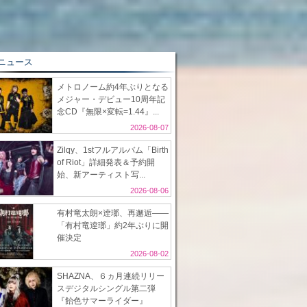
ニュース
メトロノーム約4年ぶりとなる
メジャー・デビュー10周年記
念CD『無限×変転=1.44』...
2026-08-07
Zilqy、1stフルアルバム「Birth
of Riot」詳細発表＆予約開
始、新アーティスト写...
2026-08-06
有村竜太朗×逹瑯、再邂逅――
「有村竜逹瑯」約2年ぶりに開
催決定
2026-08-02
SHAZNA、６ヵ月連続リリー
スデジタルシングル第二弾
『飴色サマーライダー』