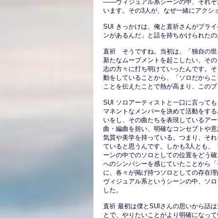
――ヴィジュアル系シーンの中、それぞ
います。その3人が、なぜ一緒にアクシ
SUI きっかけは、俺と直祈さんがプ
ンがあるんだ」と話を持ちかけられたの
直祈 そうですね。当初は、「独自の世
新たなムーブメントを起こしたい、その
志の方々に打ち明けていったんです。そ
動をしていることから、「ソロだからこ
ことを伝えたことで熱が高まり、このプ
SUI ソロアーティストと一口に言っ
マネントなメンバーを決めて活動をする
いをし、その曲たちを表現しているアー
曲・編曲を担い、明確なコンセプトや意
気質や美学を持っている。つまり、それ
ていると思うんです。しかも3人とも、
ーンの中でのソロとしての位置をどう確
へのシンパシーを感じていたことから「
に、各々が掲げ持つソロとしての存在理
ヴィジュアル系というシーンの中、ソロ
した。
直祈 最初は僕とSUIさんの思いから話
とで、やりたいことがより明確になって