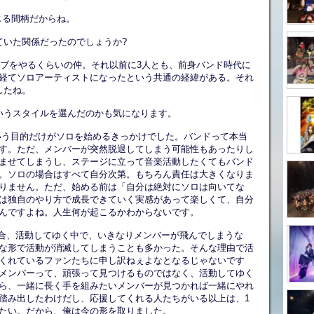
じる間柄だからね。
ていた関係だったのでしょうか?
マンライブをやるくらいの仲。それ以前に3人とも、前身バンド時代に
経てソロアーティストになったという共通の経緯がある。それ
したね。
いうスタイルを選んだのかも気になります。
いう目的だけがソロを始めるきっかけでした。バンドって本当
す。ただ、メンバーが突然脱退してしまう可能性もあったりし
ませてしまうし、ステージに立って音楽活動したくてもバンド
。ソロの場合はすべて自分次第。もちろん責任は大きくなりま
りません。ただ、始める前は「自分は絶対にソロは向いてな
は独自のやり方で成長できていく実感があって楽しくて、自分
んですよね。人生何が起こるかわからないです。
場合、活動してゆく中で、いきなりメンバーが飛んでしまうな
な形で活動が消滅してしまうことも多かった。そんな理由で活
くれているファンたちに申し訳ねぇよなとなるじゃないです
メンバーって、頑張って見つけるものではなく、活動してゆく
ら、一緒に長く手を組みたいメンバーが見つかれば一緒にやれ
踏み出したわけだし、応援してくれる人たちがいる以上は、1
たい。だから、俺は今の形を取りました。