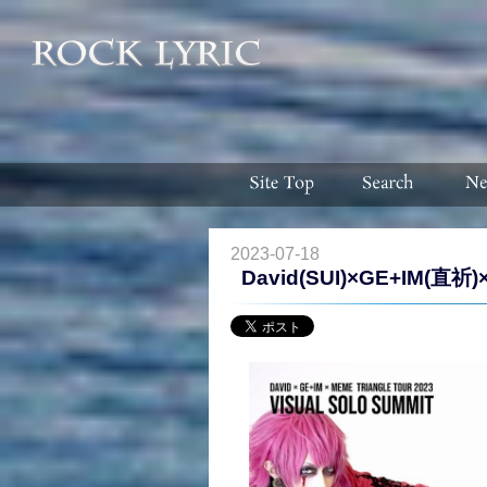
2023-07-18
David(SUI)×GE+IM(