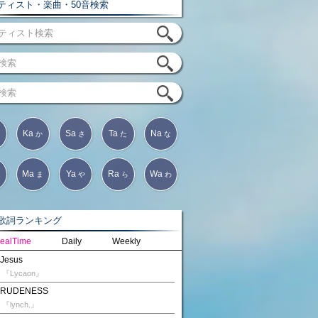
ィスト・楽曲・50音検索
Ka
Sa
Ta
Na
か
さ
た
な
Ma
Ya
Ra
Wa
は
ま
や
ら
わ
詞ランキング
ealTime
Daily
Weekly
Jesus
『Lycaon』
RUDENESS
『lynch.』