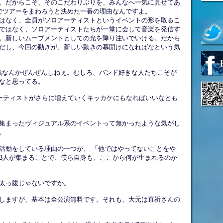
。だからこそ、そのこだわりぶりを、みんなへ一気に見せてあ
でツアーをまわろうと決めた一番の理由なんですよ。
はなく、全員がソロアーティストというイベントの形を取るこ
ではなく、ソロアーティストたちが一堂に会して音楽を発信す
。新しいムーブメントとしての光を降り注いでいける。だから
だし、今回の動きが、新しい動きの幕開けになればなという気
る気なんかぜんぜんしねぇ。むしろ、バンド好きな人たちこそが
なと思ってる。
ロアーティストがさらに増えていくキッカケにもなればいいなとも
集まったヴィジュアル系のイベントって無かったような気がし
。
て活動をしている理由の一つが、 「他ではやってないことをや
3人が集まることで、僕ら自身も、ここから何が生まれるのか
太っ腹じゃないですか。
発券しますが、基本は全公演無料です。それも、大元は直祈さんの