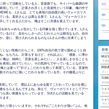
明確に持って活動をしている人。音楽面でも、サイバーな曲調の中
3rd
表現していて、計算され尽くした音楽性という印象。俺の中で
MEMEも…Lさんは、とても表現の自由度の高いヴォーカリス
4th
ている。直祈さんとは異なる形で、Lさんも「ヴォーカリスト
示してくれる人だから、俺はそこに共感を覚えています。
5th
性をめちゃめちゃ生かしている印象を強く受けています。Lさん
ているけど、自分らしさへのこだわりぶりは相当なもの。自分
か。逆に、受け入れられるものならLさんの色に出来てしまう
新着
たくない性格だからこそ、100%自分の色で塗り固めようと自
ね。もちろん、計算もするけど。それ以上に、「感覚」に導か
MUCC
く俺は、純粋に「音楽を楽しみたい」。人を楽しませることも
を表現し続けていたい。その気持ちでやっていることなので。
阿部真
は、俺とは違って"すげぇこだわりを持って表現"している。音楽性
さい
観そのものに強いこだわりを持っている方。その徹底ぶりに
TUBE
влад
に表現していて、僕以上にあらゆる面でこだわっているのを感じ
シェリル
激をもらえるんですよね。加えて、ヴォーカリストとしてアー
つも良い刺激をもらっています。SUIさんの活動を見ている
ります。
シェリル
は当たり前といいますか。それぞれに"こだわりが強い"ぶん、他