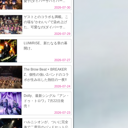
愛子(ダイバーサバイバー...
2026-07-30
ゲストとのコラボも満載。こ
の場を“かわいい”で染め上げ
た、可愛なの(ダイバーサ...
2026-07-29
LUMiRiSE、新たなる章の幕
開け。
2026-07-27
The Brow Beat × BREAKER
Z、個性の強い2バンドのコラ
ボが生み出した熱狂の一夜!!
2026-07-24
Dolly、最新シングル『アン・
ドゥ・トロワ』7月22日発
売！
2026-07-23
ハルニシオンが、ついに完全
体で二度目のバンドセット公