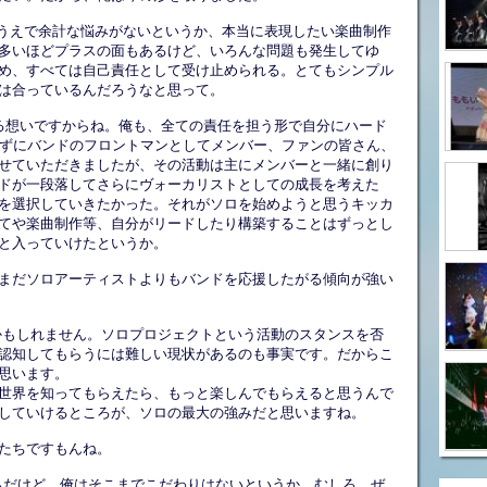
くうえで余計な悩みがないというか、本当に表現したい楽曲制作
多いほどプラスの面もあるけど、いろんな問題も発生してゆ
め、すべては自己責任として受け止められる。とてもシンプル
は合っているんだろうなと思って。
いる想いですからね。俺も、全ての責任を担う形で自分にハード
まずにバンドのフロントマンとしてメンバー、ファンの皆さん、
せていただきましたが、その活動は主にメンバーと一緒に創り
ドが一段落してさらにヴォーカリストとしての成長を考えた
を選択していきたかった。それがソロを始めようと思うキッカ
てや楽曲制作等、自分がリードしたり構築することはずっとし
と入っていけたというか。
まだソロアーティストよりもバンドを応援したがる傾向が強い
かもしれません。ソロプロジェクトという活動のスタンスを否
認知してもらうには難しい現状があるのも事実です。だからこ
思います。
世界を知ってもらえたら、もっと楽しんでもらえると思うんで
していけるところが、ソロの最大の強みだと思いますね。
たちですもんね。
たちだけど、俺はそこまでこだわりはないというか。むしろ、ぜ