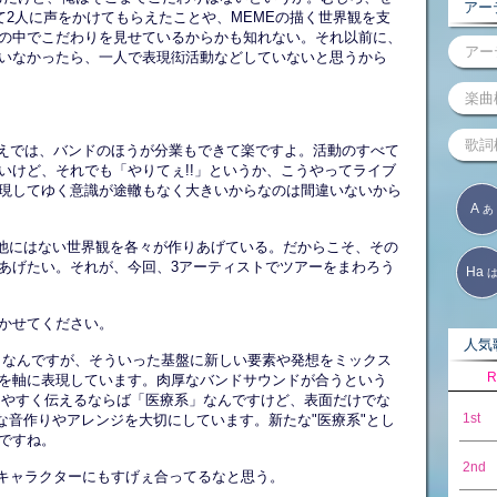
アーテ
て2人に声をかけてもらえたことや、MEMEの描く世界観を支
の中でこだわりを見せているからかも知れない。それ以前に、
いなかったら、一人で表現衒活動などしていないと思うから
うえでは、バンドのほうが分業もできて楽ですよ。活動のすべて
いけど、それでも「やりてぇ!!」というか、こうやってライブ
現してゆく意識が途轍もなく大きいからなのは間違いないから
A
あ
ん、他にはない世界観を各々が作りあげている。だからこそ、その
あげたい。それが、今回、3アーティストでツアーをまわろう
Ha
かせてください。
人気歌
きなんですが、そういった基盤に新しい要素や発想をミックス
R
を軸に表現しています。肉厚なバンドサウンドが合うという
かりやすく伝えるならば「医療系」なんですけど、表面だけでな
1st
な音作りやアレンジを大切にしています。新たな"医療系"とし
ですね。
2nd
のキャラクターにもすげぇ合ってるなと思う。