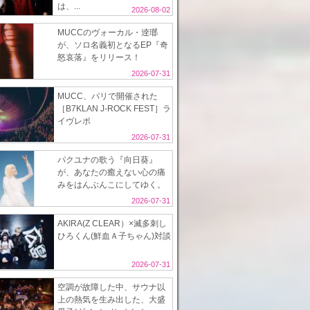
は、...
2026-08-02
MUCCのヴォーカル・逹瑯
が、ソロ名義初となるEP『奇
怒哀落』をリリース！
2026-07-31
MUCC、パリで開催された
［B7KLAN J-ROCK FEST］ラ
イヴレポ
2026-07-31
パクユナの歌う『向日葵』
が、あなたの癒えない心の痛
みをはんぶんこにしてゆく。
2026-07-31
AKIRA(Z CLEAR）×滅多刺し
ひろくん(鮮血Ａ子ちゃん)対談
2026-07-31
空調が故障した中、サウナ以
上の熱気を生み出した、大盛