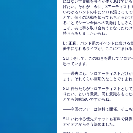
にはない世界観を各々が作りあげている
げたい。それが、今回、3アーティスト
いわゆるバンドの中にソロも混じってで
とで、個々の活動を知ってもちえるだけ
ることでシーン全体への刺激はもちろん
こそ、共に手を取り合おうとなったわけ
持ちもありましたからね。
L : 正直、バンド系のイベントに負け
夢中になれるライブが、ここに生まれる
SUI : そして、この動きを通してソ
思っています。
――過去にも、ソロアーティストだけが
ます。それくらい画期的なことですよね
SUI 自分たちがソロアーティストとし
りたい」という意識。同じ意識をもった
とても興味深いですからね。
――今回のツアーは無料で開催。そこも
SUI いわゆる優先チケットも有料で
アイデアからそう決めました。