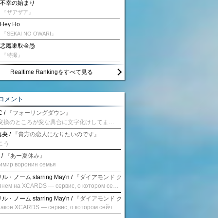
不幸の始まり
『ザアザア』
Hey Ho
『SEKAI NO OWARI』
悪魔巣取金愚
『特撮』
Realtime Rankingをすべて見る
コメント
 /
『フォーリングダウン』
予測変換のところが変な具合に文字化けしてませんか？
央 /
『貴方の恋人になりたいのです』
こう
 /
『あー夏休み』
имир воронин семья
・ノーム starring May'n /
『ダイアモンド クレバス/射手座☆午後九時 Don't be la
Взглянем на XCARDS — сервис, о котором сейчас говорят. Совсем недавно наткнулся о цифровой сервис XCARDS, он дает возможность создавать онлайн дебетовые карты чтобы контролировать расходы. Особенности, на которые я обратил внимание: Создание карты занимает очень короткое время. Сервис позволяет выпустить множество карт для разных целей. Поддержка работает в любое время суток включая персонального менеджера. Доступно управление без задержек — лимиты, уведомления, отчёты, статистика. На что стоит обратить внимание: Локация компании: европейская юрисдикция — перед использованием стоит уточнить, что сервис можно использовать без нарушений. Комиссии: в некоторых случаях встречаются оплаты за операции, поэтому советую просмотреть договор. Реальные кейсы: по отзывам поддержка работает быстро. Защита данных: все операции подтверждаются уведомлениями, но всегда лучше не хранить большие суммы на карте. Общее впечатление: Судя по функционалу, XCARDS может стать удобным инструментом в сфере финансов. Платформа сочетает скорость, удобство и гибкость. Как вы думаете? Пробовали ли подобные сервисы? Напишите в комментариях Виртуальные карты для бизнеса
・ノーム starring May'n /
『ダイアモンド クレバス/射手座☆午後九時 Don't be la
Что такое XCARDS — сервис, о котором сейчас говорят. Буквально на днях заметил о интересный бренд XCARDS, он помогает создавать онлайн карты чтобы управлять бюджетами. Ключевые преимущества: Выпуск занимает всего считанные минуты. Платформа даёт возможность оформить множество карт для разных целей. Есть поддержка в любое время суток включая персонального менеджера. Есть контроль без задержек — транзакции, уведомления, аналитика — всё под рукой. Возможные нюансы: Регистрация: европейская юрисдикция — желательно убедиться, что сервис можно использовать без нарушений. Финансовые условия: возможно, есть скрытые комиссии, поэтому лучше внимательно прочитать договор. Отзывы пользователей: по отзывам поддержка работает быстро. Надёжность системы: внедрены базовые меры безопасности, но всё равно советую не хранить большие суммы на карте. Вывод: В целом платформа кажется отличным помощником для маркетологов. Платформа сочетает скорость, удобство и гибкость. Как вы думаете? Пользовались ли вы XCARDS? Поделитесь опытом — будет интересно сравнить. Виртуальные карты для бизнеса