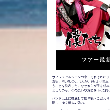
ヴィジュアルシーンの中、それぞれにソロア
直祈、MEMEのL。3人が、9月より埼玉
うことを発表した。なぜ彼らが手を組み
としたのか、その思いや意図を3人に伺
バンド以上に徹底して世界観へこだわり
動してゆく最大の強み。