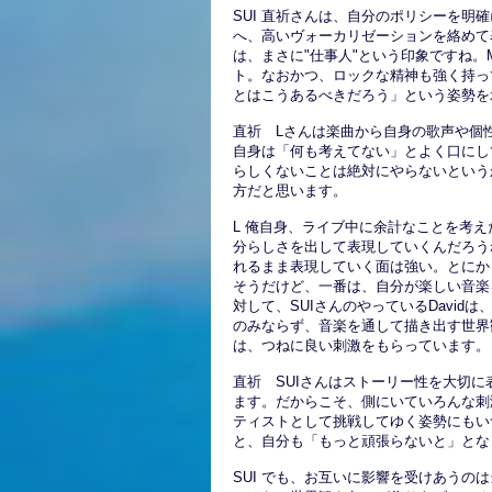
SUI 直祈さんは、自分のポリシーを
へ、高いヴォーカリゼーションを絡めて
は、まさに"仕事人"という印象ですね。
ト。なおかつ、ロックな精神も強く持っ
とはこうあるべきだろう」という姿勢を
直祈 Lさんは楽曲から自身の歌声や個
自身は「何も考えてない」とよく口にし
らしくないことは絶対にやらないという
方だと思います。
L 俺自身、ライブ中に余計なことを考え
分らしさを出して表現していくんだろう
れるまま表現していく面は強い。とにか
そうだけど、一番は、自分が楽しい音楽
対して、SUIさんのやっているDavid
のみならず、音楽を通して描き出す世界
は、つねに良い刺激をもらっています。
直祈 SUIさんはストーリー性を大切
ます。だからこそ、側にいていろんな刺
ティストとして挑戦してゆく姿勢にもい
と、自分も「もっと頑張らないと」とな
SUI でも、お互いに影響を受けあうの