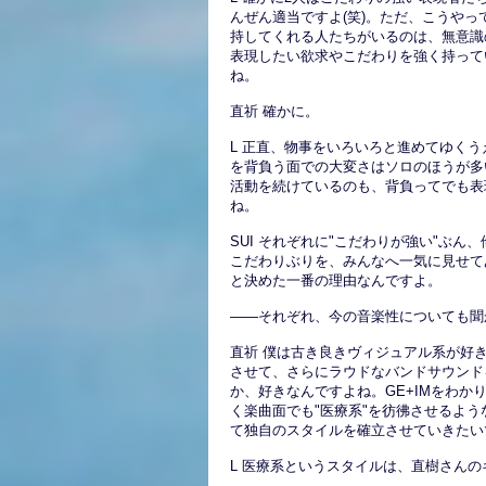
んぜん適当ですよ(笑)。ただ、こうやっ
持してくれる人たちがいるのは、無意識
表現したい欲求やこだわりを強く持って
ね。
直祈 確かに。
L 正直、物事をいろいろと進めてゆく
を背負う面での大変さはソロのほうが多
活動を続けているのも、背負ってでも表
ね。
SUI それぞれに"こだわりが強い"ぶ
こだわりぶりを、みんなへ一気に見せて
と決めた一番の理由なんですよ。
――それぞれ、今の音楽性についても聞
直祈 僕は古き良きヴィジュアル系が好
させて、さらにラウドなバンドサウンド
か、好きなんですよね。GE+IMをわ
く楽曲面でも"医療系"を彷彿させるよう
て独自のスタイルを確立させていきたい
L 医療系というスタイルは、直樹さん