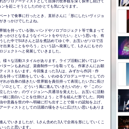
れがソロアーティストとして自身の世界観を深く探求し続けて
ョンを起こそうとしたのかとても気になります。
ライベートで食事に行ったとき、直祈さんに「形にしたいヴィジョ
がきっかけでしたよね。
界観を持っている強いバンドやソロプロジェクト等で集まって
きっかけとなるようなイベントをやりたい」という思いを、有
うした中でSUIさんと話を煮詰めてゆく中、お互いがソロで活
そ出来ることをやろう」という話へ発展して、Lさんにもその
ロジェクトへと発展していきました。
ても、様々な活動スタイルがあります。ライブ活動に於いてはパー
パターンもあれば、楽曲制作一つを取っても、作家さんにお願
ティストもいます。今回集まった3人は、みずから作詞・作
志を持って活動をしている、いわゆるプロデューサーとしての
ぞれが自身の描きたい世界観を責任持って表現したい力に長け
「ソロとして、どういう風に進んでいきたいのか」や「このシ
立したいか」のヴィジョンへ共通項を覚えたし、お互いに活動
一緒に面白いことを仕掛けよう」と手を組んだ形でした。同時
由や意義を世の中へ明確に打ち出すことで個々の認知を上げ、
アーティストとしての活躍の場をさらに広げたい思いもありま
は進んでいきましたが、Lさん含めた3人で企画を形にしていくこ
いったと思います。