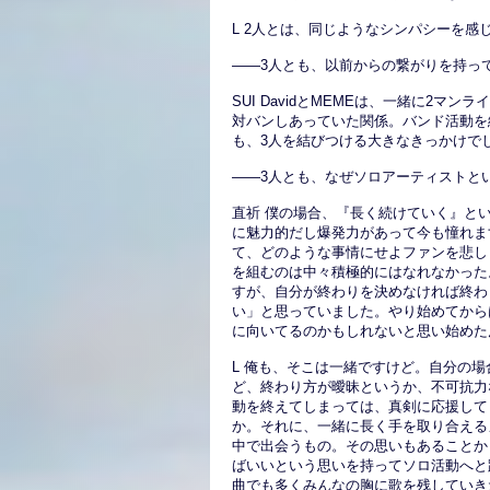
L 2人とは、同じようなシンパシーを感
――3人とも、以前からの繋がりを持っ
SUI DavidとMEMEは、一緒に2
対バンしあっていた関係。バンド活動を
も、3人を結びつける大きなきっかけで
――3人とも、なぜソロアーティストと
直祈 僕の場合、『長く続けていく』と
に魅力的だし爆発力があって今も憧れま
て、どのような事情にせよファンを悲し
を組むのは中々積極的にはなれなかった
すが、自分が終わりを決めなければ終わ
い」と思っていました。やり始めてから
に向いてるのかもしれないと思い始めた
L 俺も、そこは一緒ですけど。自分の
ど、終わり方が曖昧というか、不可抗力
動を終えてしまっては、真剣に応援して
か。それに、一緒に長く手を取り合える
中で出会うもの。その思いもあることか
ばいいという思いを持ってソロ活動へと
曲でも多くみんなの胸に歌を残していき