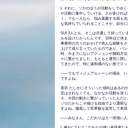
L それに、ソロのほうが活動をしてゆ
や活動に集中していける。人が多ければ
く。でも一人なら、悩み葛藤する面も含
な気持ちでいられることこそが、自分に
SUI 3人とも、そこは共通して持って
ルを設けたかったんです。10年ほど休
事務所の方々のおかげで色んな経験をさ
上げて成り立っていたものであり、バン
時、今までにないアクションや挑戦方法
ケに繋がりました。もともと運営に関し
てきたので、特に違和感のない形でスッ
――でもヴィジュアルシーンの場合、い
ですよね。
直祈 たしかにそういった傾向はあるの
定はされなくても、なかなか活動を深く
そ、今回の動きに繋がっていったんだと
ソロだからこそ描ける自由でより濃密な
すよね。徹底して世界観を追究して表現
――みなさん、こだわりは人一倍強い人
L 確かに2人はこだわりの強い表現者