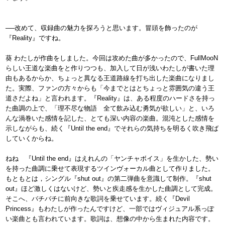
──改めて、収録曲の魅力を探ろうと思います。冒頭を飾ったのが
『Reality』ですね。
葵 わたしが作曲をしました。今回は攻めた曲が多かったので、FullMooN
らしい王道な楽曲をと作りつつも、加入して日が浅いわたしが書いた理
由もあるからか、ちょっと異なる王道路線を打ち出した楽曲になりまし
た。実際、ファンの方々からも「今までとはとちょっと雰囲気の違う王
道さだよね」と言われます。『Reality』は、ある程度のハードさを持っ
た曲調の上で、「理不尽な物語 全て飲み込む勇気が欲しい」と、いろ
んな渦巻いた感情を記した、とても深い内容の楽曲。混沌とした感情を
示しながらも、続く『Until the end』でそれらの気持ちを明るく吹き飛ば
していくからね。
ねね 『Until the end』はえれんの「ヤンチャボイス」を生かした、勢い
を持った曲調に乗せて表現するツインヴォーカル曲として作りました。
もともとは，シングル『shut out』の第二弾曲を意識して制作。『shut
out』ほど激しくはないけど、勢いと疾走感を生かした曲調として完成。
そこへ、バチバチに前向きな歌詞を乗せています。続く『Devil
Princess』もわたしが作ったんですけど、一部ではヴィジュアル系っぽ
い楽曲とも言われています。歌詞は、想像の中から生まれた内容です。