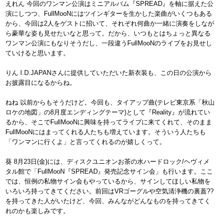
えれん 今回のワンマン公演はミニアルバム『SPREAD』を軸に据えた公
演にしつつ、FullMooNにはツインギターを生かした楽曲がいくつもある
から、今回は2人をゲストに招いて、それぞれ何曲か一緒に演奏をしなが
ら豪華な姿も見せたいなと思って。だから、いつもとはちょっと異なる
ワンマン公演にもなりそうだし、一段違うFullMooNのライブをお見せし
ていけると思います。
りん I.D.JAPANさんに提供していただいた新衣装も、この日の公演から
お披露目になるからね。
ねね 以前からもそうだけど。今回も、タイアップ曲(テレビ東京系「秋山
ロケの地図」の8月度エンディングテーマ)として『Reality』が流れてい
るから、そこでFullMooNに興味を持ってライブに来てくれて、そのまま
FullMooNにはまってくれる人たちも増えています。そういう人たちも
「ワンマンに行くよ」と言ってくれるのが嬉しくって。
葵 8月23日(金)には、ディスクユニオンお茶の水ハードロック/ヘヴィメ
タル館で「FullMooN『SPREAD』発売記念サイン会」も行います。ここ
では、恒例の私物サイン会もやっているから、サインしてほしい私物を
いろいろ持ってきてください。前回はVRゴーグルや空気清浄機の裏蓋??
を持ってきた人がいたけど、今回、みんながどんなものを持ってきてく
れのかも楽しみです。