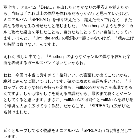
葵 昨年、アルバム『Dear...』を出したときかなりの手応えを覚えたか
ら、当時は「これ以上の作品を作れるだろうか??」と思っていたけど。
ミニアルバム『SPREAD』を作り終えたら、超えた云々ではなく、また
異なる最高を生み出せたなと感じました。『Another』のようなテクニカ
ルに攻めた楽曲を示したことも、自分たちにとっていい自信になってい
ます。ほんと、『Until the end』の歌詞の一節じゃないけど、「積み上げ
た時間は負けない」んですよ。
えれん 激しい中でも、『Another』のようなジャンルの異なる攻めた楽
曲を表現するガールズバンドはいないからね。
ねね 今回は本当に良すぎて「格好いい」の言葉しか出てこないから、
絶対にみんなに聴いてほしいです。確かに攻めた曲調も多いけど、『ド
ロップ』のような歌心を持った楽曲も、FullMooNだからこそ表現できる
んですよ。しかも懐かしさを覚える曲調だから、最後まで聴くとジーン
としてくると思います。まさに、FullMooNの可能性とFullMooNを取り巻
く環境を大きく広げてゆく作品。だからこそ、『SPREAD』(広がり)と
名付けました。
延々とループしてゆく物語をミニアルバム『SPREAD』には描きだして
います。