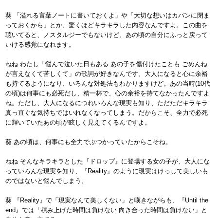
葵 「溢れる言葉ノートに書いておくよ」や「大切な想いはカバンに閉ま
っておくから」とか、驚くほどキラキラした内容なんですよ。この曲を
聴いてると、ノスタルジーでもないけど、あの頃の自分にふっと戻って
いける感覚になれます。
ねね わたし「悩んで泣いた日もある あの子を傷付けたことも ごめんね
が言えなくて苦しくて」の歌詞が好きなんです。大人になると心に余裕
も持てるようになり、いろんな対処法もわかりますけど。あの当時(10代
の頃)は何事にも必死だし、精一杯で、心の余裕を持てなかったんですよ
ね。ただし、大人になるにつれいろんな現実も知り、ただただキラキラ
真っ直ぐな気持ちではいれなくなってしまう。だからこそ、全力で必死
に輝いていたあの頃が眩しく見えてくるんですよ。
葵 あの頃は、何事にも全力でぶつかっていたからこそね。
ねね そんなキラキラとした『ドロップ』に登場する女の子が、大人にな
っていろんな現実を知り、『Reality』のように現実はけっして美しいも
のではないと悩んでしまう。
葵 『Reality』で「現実なんて美しくない」と嘆きながらも、『Until the
end』では「積み上げた時間は負けない 向き合った時間は負けない」と