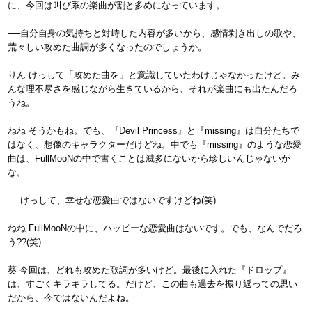
に、今回は叫び系の楽曲が割と多めになっています。
──自分自身の気持ちと対峙した内容が多いから、感情剥き出しの歌や、
荒々しい攻めた曲調が多くなったのでしょうか。
りん けっして「攻めた曲を」と意識していたわけじゃなかったけど。み
んな理不尽さを感じながら生きているから、それが楽曲にも出たんだろ
うね。
ねね そうかもね。でも、『Devil Princess』と『missing』は自分たちで
はなく、想像のキャラクターだけどね。中でも『missing』のような恋愛
曲は、FullMooNの中で書くことは滅多にないから珍しいんじゃないか
な。
──けっして、幸せな恋愛曲ではないですけどね(笑)
ねね FullMooNの中に、ハッピーな恋愛曲はないです。でも、なんでだろ
う??(笑)
葵 今回は、どれも攻めた歌詞が多いけど。最後に入れた『ドロップ』
は、すごくキラキラしてる。だけど、この曲も過去を振り返っての思い
だから、今ではないんだよね。