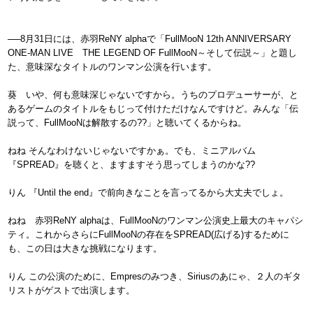
──8月31日には、赤羽ReNY alphaで「FullMooN 12th ANNIVERSARY
ONE-MAN LIVE THE LEGEND OF FullMooN～そして伝説～」と題し
た、意味深なタイトルのワンマン公演を行います。
葵 いや、何も意味深じゃないですから。うちのプロデューサーが、と
あるゲームのタイトルをもじって付けただけなんですけど。みんな「伝
説って、FullMooNは解散するの??」と聴いてくるからね。
ねね そんなわけないじゃないですかぁ。でも、ミニアルバム
『SPREAD』を聴くと、ますますそう思ってしまうのかな??
りん 『Until the end』で前向きなことを言ってるから大丈夫でしょ。
ねね 赤羽ReNY alphaは、FullMooNのワンマン公演史上最大のキャパシ
ティ。これからさらにFullMooNの存在をSPREAD(広げる)するために
も、この日は大きな挑戦になります。
りん この公演のために、Empresのみつき、Siriusのあにゃ、２人のギタ
リストがゲストで出演します。