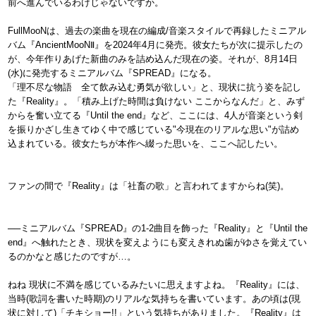
前へ進んでいるわけじゃないですか。
FullMooNは、過去の楽曲を現在の編成/音楽スタイルで再録したミニアル
バム『AncientMooNⅡ』を2024年4月に発売。彼女たちが次に提示したの
が、今年作りあげた新曲のみを詰め込んだ現在の姿。それが、8月14日
(水)に発売するミニアルバム『SPREAD』になる。
「理不尽な物語 全て飲み込む勇気が欲しい」と、現状に抗う姿を記し
た『Reality』。「積み上げた時間は負けない ここからなんだ」と、みず
からを奮い立てる『Until the end』など、ここには、4人が音楽という剣
を振りかざし生きてゆく中で感じている"今現在のリアルな思い"が詰め
込まれている。彼女たちが本作へ綴った思いを、ここへ記したい。
ファンの間で『Reality』は「社畜の歌」と言われてますからね(笑)。
──ミニアルバム『SPREAD』の1-2曲目を飾った『Reality』と『Until the
end』へ触れたとき、現状を変えようにも変えきれぬ歯がゆさを覚えてい
るのかなと感じたのですが…。
ねね 現状に不満を感じているみたいに思えますよね。『Reality』には、
当時(歌詞を書いた時期)のリアルな気持ちを書いています。あの頃は(現
状に対して)「チキショー!!」という気持ちがありました。『Reality』は