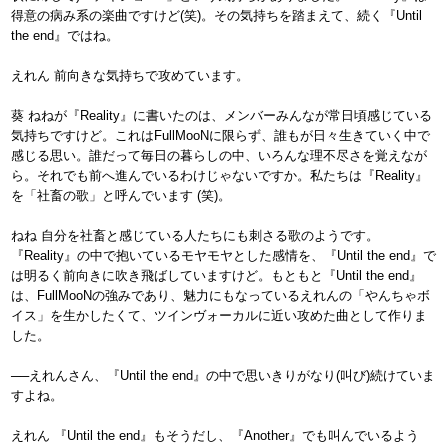
得意の病み系の楽曲ですけど(笑)。その気持ちを踏まえて、続く『Until
the end』ではね。
えれん 前向きな気持ちで攻めています。
葵 ねねが『Reality』に書いたのは、メンバーみんなが常日頃感じている
気持ちですけど。これはFullMooNに限らず、誰もが日々生きていく中で
感じる思い。誰だって毎日の暮らしの中、いろんな理不尽さを覚えなが
ら。それでも前へ進んでいるわけじゃないですか。私たちは『Reality』
を「社畜の歌」と呼んでいます (笑)。
ねね 自分を社畜と感じている人たちにも刺さる歌のようです。
『Reality』の中で抱いているモヤモヤとした感情を、『Until the end』で
は明るく前向きに吹き飛ばしていますけど。もともと『Until the end』
は、FullMooNの強みであり、魅力にもなっているえれんの「やんちゃボ
イス」を生かしたくて、ツインヴォーカルに近い攻めた曲として作りま
した。
──えれんさん、『Until the end』の中で思いきりがなり(叫び)続けていま
すよね。
えれん 『Until the end』もそうだし、『Another』でも叫んでいるよう