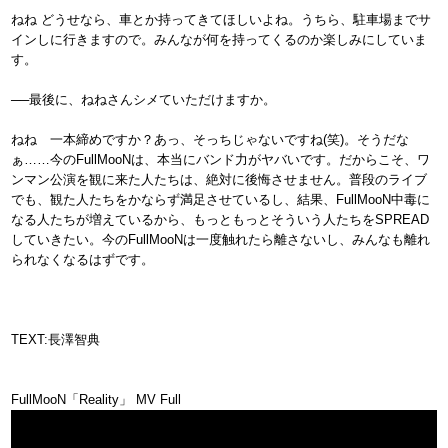
ねね どうせなら、車とか持ってきてほしいよね。うちら、駐車場までサ
インしに行きますので。みんなが何を持ってくるのか楽しみにしていま
す。
──最後に、ねねさんシメていただけますか。
ねね 一本締めですか？あっ、そっちじゃないですね(笑)。そうだな
ぁ……今のFullMooNは、本当にバンド力がヤバいです。だからこそ、ワ
ンマン公演を観に来た人たちは、絶対に後悔させません。普段のライブ
でも、観た人たちをかならず満足させているし、結果、FullMooN中毒に
なる人たちが増えているから、もっともっとそういう人たちをSPREAD
していきたい。今のFullMooNは一度触れたら離さないし、みんなも離れ
られなくなるはずです。
TEXT:長澤智典
FullMooN「Reality」 MV Full