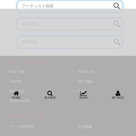
ROCK LYRIC Contents
Site Top
New Lyric
Search
My Page
Ranking
News
HOME
SEARCH
RANK
MY PAGE
Information
About ROCK LYRIC
サイト利用規約
広告掲載