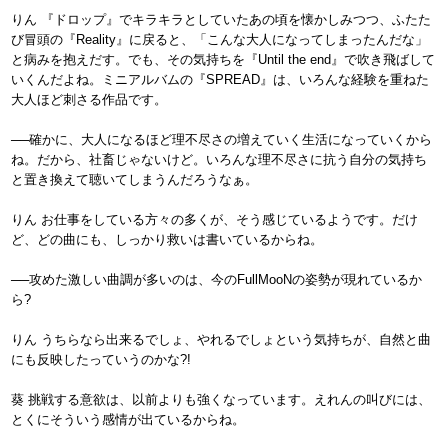
りん 『ドロップ』でキラキラとしていたあの頃を懐かしみつつ、ふたた
び冒頭の『Reality』に戻ると、「こんな大人になってしまったんだな」
と病みを抱えだす。でも、その気持ちを『Until the end』で吹き飛ばして
いくんだよね。ミニアルバムの『SPREAD』は、いろんな経験を重ねた
大人ほど刺さる作品です。
──確かに、大人になるほど理不尽さの増えていく生活になっていくから
ね。だから、社畜じゃないけど。いろんな理不尽さに抗う自分の気持ち
と置き換えて聴いてしまうんだろうなぁ。
りん お仕事をしている方々の多くが、そう感じているようです。だけ
ど、どの曲にも、しっかり救いは書いているからね。
──攻めた激しい曲調が多いのは、今のFullMooNの姿勢が現れているか
ら?
りん うちらなら出来るでしょ、やれるでしょという気持ちが、自然と曲
にも反映したっていうのかな?!
葵 挑戦する意欲は、以前よりも強くなっています。えれんの叫びには、
とくにそういう感情が出ているからね。