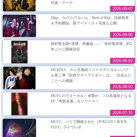
写真・アーテ...
2026-08-07
Zilqy、1stフルアルバム「Birth of Riot」詳細発表
＆予約開始、新アーティスト写真も公開
2026-08-06
有村竜太朗×逹瑯、再邂逅――「有村竜逹瑯」約2
年ぶりに開催決定
2026-08-02
SHAZNA、６ヵ月連続リリースデジタルシング
ル第二弾『飴色サマーライダー』は、「出会えた
ことへの感謝...
2026-08-02
MUCCのヴォーカル・逹瑯が、ソロ名義初となる
EP『奇怒哀落』をリリース！
2026-07-31
MUCC、パリで開催された［B7KLAN J-ROCK
FEST］ライヴレポ