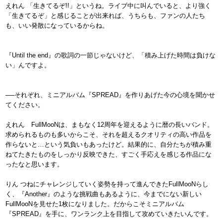
えれん 「生きてるぞ!!」というね。ライブ中に叫んでいると、より強く
「生きてるぞ」と感じることが出来れば、うちらも、ファンの人たち
も、いい発散になっているからね。
『Until the end』の歌詞の一節じゃないけど、「積み上げた時間は負けな
い」んですよ。
──それぞれ、ミニアルバム『SPREAD』を作りあげた今の心境を聞かせ
てください。
えれん FullMooNは、まもなく12周年を迎えるように暦の長いバンド。
求められるものも多いからこそ、それを超えるクオリティの高い作品を
作らないと…という気負いもあったけど。結果的に、自分たちが積み重
ねてたきたものをしっかり反映できた、すごく手応えを感じる作品にな
ったなと思います。
りん つねにチャレンジしていく姿勢を持って進んできたFullMooNらし
く、『Another』のような挑戦曲もあるように、今までにない新しい
FullMooNを見せた1枚になりました。だからこそミニアルバム
『SPREAD』を手に、ワンランク上を目指して攻めていきたいんです。