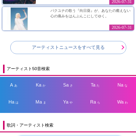
2026-07-31
パクユナの歌う『向日葵』が、あなたの癒えない
心の痛みをはんぶんこにしてゆく。
2026-07-31
アーティストニュースをすべて見る
アーティスト50音検索
A
Ka
Sa
Ta
Na
あ
か
さ
た
な
Ha
Ma
Ya
Ra
Wa
は
ま
や
ら
わ
歌詞・アーティスト検索