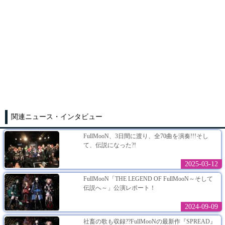
関連ニュース・インタビュー
FullMooN、3日間に渡り、全70曲を演奏!!!そし
て、伝説になった?!
2025-03-12
FullMooN「THE LEGEND OF FullMooN～そして
伝説へ～」公演レポート！
2024-09-09
社畜の歌も収録??FullMooNの最新作『SPREAD』