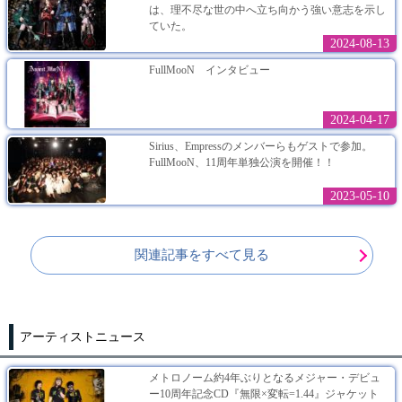
は、理不尽な世の中へ立ち向かう強い意志を示し
ていた。
2024-08-13
FullMooN インタビュー
2024-04-17
Sirius、Empressのメンバーらもゲストで参加。
FullMooN、11周年単独公演を開催！！
2023-05-10
関連記事をすべて見る
アーティストニュース
メトロノーム約4年ぶりとなるメジャー・デビュ
ー10周年記念CD『無限×変転=1.44』ジャケット