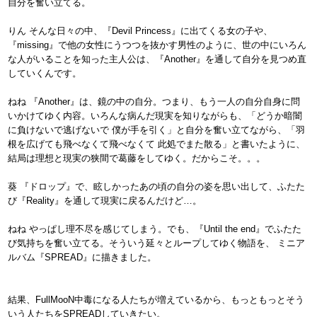
自分を奮い立てる。
りん そんな日々の中、『Devil Princess』に出てくる女の子や、
『missing』で他の女性にうつつを抜かす男性のように、世の中にいろん
な人がいることを知った主人公は、『Another』を通して自分を見つめ直
していくんです。
ねね 『Another』は、鏡の中の自分。つまり、もう一人の自分自身に問
いかけてゆく内容。いろんな病んだ現実を知りながらも、「どうか暗闇
に負けないで逃げないで 僕が手を引く」と自分を奮い立てながら、「羽
根を広げても飛べなくて飛べなくて 此処でまた散る」と書いたように、
結局は理想と現実の狭間で葛藤をしてゆく。だからこそ。。。
葵 『ドロップ』で、眩しかったあの頃の自分の姿を思い出して、ふたた
び『Reality』を通して現実に戻るんだけど…。
ねね やっぱし理不尽を感じてしまう。でも、『Until the end』でふたた
び気持ちを奮い立てる。そういう延々とループしてゆく物語を、 ミニア
ルバム『SPREAD』に描きました。
結果、FullMooN中毒になる人たちが増えているから、もっともっとそう
いう人たちをSPREADしていきたい。