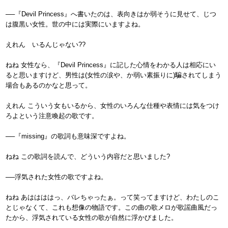
──『Devil Princess』へ書いたのは、表向きはか弱そうに見せて、じつ
は腹黒い女性。世の中には実際にいますよね。
えれん いるんじゃない??
ねね 女性なら、『Devil Princess』に記した心情をわかる人は相応にい
ると思いますけど、男性は(女性の涙や、か弱い素振りに)騙されてしまう
場合もあるのかなと思って。
えれん こういう女もいるから、女性のいろんな仕種や表情には気をつけ
ろよという注意喚起の歌です。
──『missing』の歌詞も意味深ですよね。
ねね この歌詞を読んで、どういう内容だと思いました?
──浮気された女性の歌ですよね。
ねね あははははっ、バレちゃったぁ。って笑ってますけど、わたしのこ
とじゃなくて、これも想像の物語です。この曲の歌メロが歌謡曲風だっ
たから、浮気されている女性の歌が自然に浮かびました。