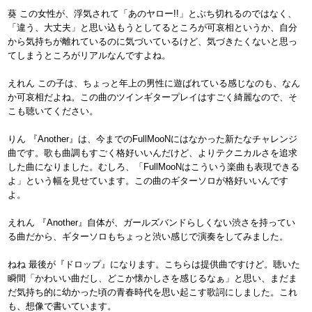
葵 この女性が、浮気されて「あのヤロー!!」とぶち切れるのではなく、
「違う、大丈夫」と思い込もうとしてるところが可哀相というか、自分
から気持ちが離れているのに気づいているけど、気づきたくないと思っ
てしまうところがリアルなんですよね。
えれん この子は、ちょっと年上の男性に遊ばれている感じなのも、なん
か可哀相だよね。この曲のツインギタープレイはすごく綺麗なので、そ
こも聴いてください。
りん 『Another』は、今までのFullMooNにはなかった新たなチャレンジ
曲です。歌も曲調もすごく格好いいんだけど、よりテクニカルさを追求
した曲になりました。むしろ、「FullMooNはこういう楽曲も表現できる
よ」という幅を見せています。この曲のギターソロが格好いいんです
よ。
えれん 『Another』自体が、ガールズバンドらしくない渋さを持ってい
る曲だから、ギターソロもちょっと渋い感じで演奏をしてみました。
ねね 最後が『ドロップ』になります。こちらは提供曲ですけど。聴いた
瞬間「かわいい曲だし、どこか懐かしさを感じるなぁ」と思い、まだま
だ気持ち的に幼かった頃の青春時代を思い起こす歌詞にしました。これ
も、想像で書いています。