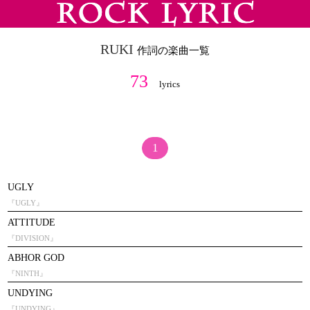
RUKI
作詞の楽曲一覧
73
lyrics
1
UGLY
『UGLY』
ATTITUDE
『DIVISION』
ABHOR GOD
『NINTH』
UNDYING
『UNDYING』