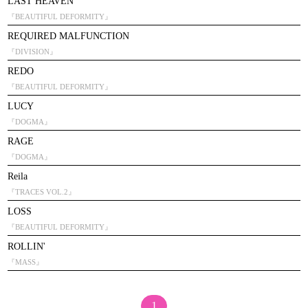
LAST HEAVEN
『BEAUTIFUL DEFORMITY』
REQUIRED MALFUNCTION
『DIVISION』
REDO
『BEAUTIFUL DEFORMITY』
LUCY
『DOGMA』
RAGE
『DOGMA』
Reila
『TRACES VOL.2』
LOSS
『BEAUTIFUL DEFORMITY』
ROLLIN'
『MASS』
1