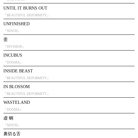
UNTIL IT BURNS OUT
『BEAUTIFUL DEFORMITY』
UNFINISHED
『NINTH』
歪
『DIVISION』
INCUBUS
『DOGMA』
INSIDE BEAST
『BEAUTIFUL DEFORMITY』
IN BLOSSOM
『BEAUTIFUL DEFORMITY』
WASTELAND
『DOGMA』
虚 蜩
『NINTH』
裏切る舌