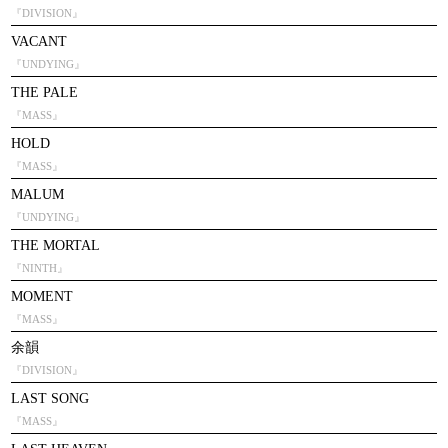
『DIVISION』
VACANT
『UNDYING』
THE PALE
『MASS』
HOLD
『MASS』
MALUM
『UNDYING』
THE MORTAL
『NINTH』
MOMENT
『MASS』
余韻
『DIVISION』
LAST SONG
『MASS』