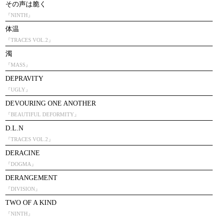
その声は脆く
『NINTH』
体温
『TRACES VOL.2』
濁
『MASS』
DEPRAVITY
『UGLY』
DEVOURING ONE ANOTHER
『BEAUTIFUL DEFORMITY』
D.L.N
『TRACES VOL.2』
DERACINE
『DOGMA』
DERANGEMENT
『DIVISION』
TWO OF A KIND
『NINTH』