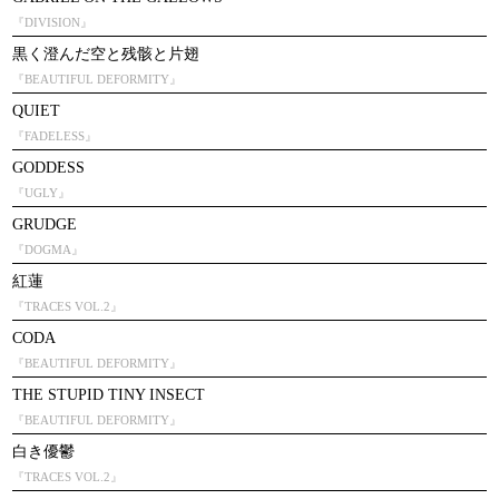
『DIVISION』
黒く澄んだ空と残骸と片翅
『BEAUTIFUL DEFORMITY』
QUIET
『FADELESS』
GODDESS
『UGLY』
GRUDGE
『DOGMA』
紅蓮
『TRACES VOL.2』
CODA
『BEAUTIFUL DEFORMITY』
THE STUPID TINY INSECT
『BEAUTIFUL DEFORMITY』
白き優鬱
『TRACES VOL.2』