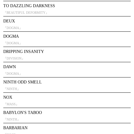
TO DAZZLING DARKNESS
『BEAUTIFUL DEFORMITY』
DEUX
『DOGMA』
DOGMA
『DOGMA』
DRIPPING INSANITY
『DIVISION』
DAWN
『DOGMA』
NINTH ODD SMELL
『NINTH』
NOX
『MASS』
BABYLON'S TABOO
『NINTH』
BARBARIAN