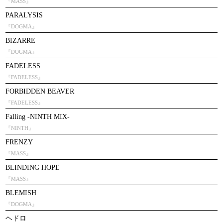
『MASS』
PARALYSIS
『DOGMA』
BIZARRE
『DOGMA』
FADELESS
『FADELESS』
FORBIDDEN BEAVER
『FADELESS』
Falling -NINTH MIX-
『NINTH』
FRENZY
『MASS』
BLINDING HOPE
『MASS』
BLEMISH
『DOGMA』
ヘドロ