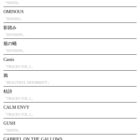
『NINTH』
OMINOUS
『DOGMA』
影踏み
『DIVISION』
籠の蛹
『DIVISION』
Cassis
『TRACES VOL.2』
鴉
『BEAUTIFUL DEFORMITY』
枯詩
『TRACES VOL.2』
CALM ENVY
『TRACES VOL.2』
GUSH
『NINTH』
GABRIEL ON THE GALLOWS