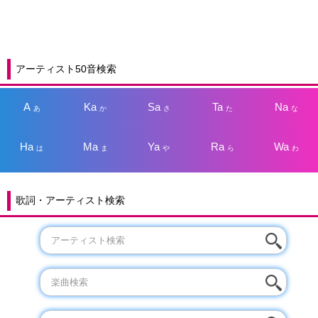
アーティスト50音検索
A
Ka
Sa
Ta
Na
あ
か
さ
た
な
Ha
Ma
Ya
Ra
Wa
は
ま
や
ら
わ
歌詞・アーティスト検索