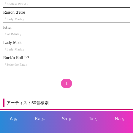
『Endless World』
Raison d'etre
『Lady Made』
letter
『WOMAN』
Lady Made
『Lady Made』
Rock'n Roll Is?
『Seize the Fate』
1
アーティスト50音検索
A
Ka
Sa
Ta
Na
あ
か
さ
た
な