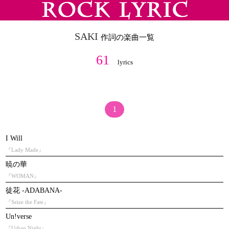
SAKI
作詞の楽曲一覧
61
lyrics
1
I Will
『Lady Made』
暁の華
『WOMAN』
徒花 -ADABANA-
『Seize the Fate』
Un!verse
『Urban Night』