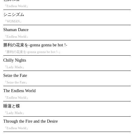
『Endless World』
シニシズム
『WOMAN』
Shaman Dance
『Endless World』
勝利の花束を-gonna gonna be hot !-
『勝利の花束を-gonna gonna be hot !-』
Chilly Nights
『Lady Made』
Seize the Fate
『Seize the Fate』
The Endless World
『Endless World』
睡蓮と蝶
『Lady Made』
Through the Fire and the Desire
『Endless World』