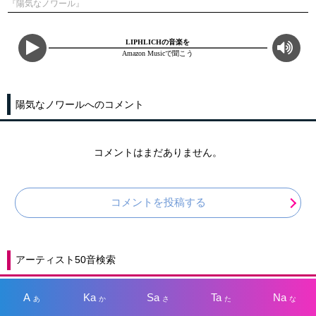
『陽気なノワール』
LIPHLICHの音楽を
Amazon Musicで聞こう
陽気なノワールへのコメント
コメントはまだありません。
コメントを投稿する
アーティスト50音検索
A
Ka
Sa
Ta
Na
あ
か
さ
た
な