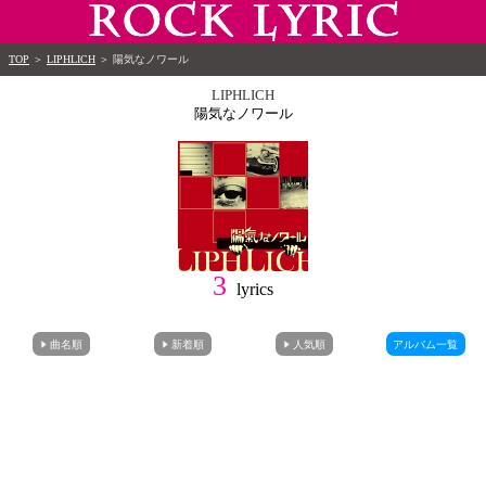
TOP
＞
LIPHLICH
＞
陽気なノワール
LIPHLICH
陽気なノワール
3
lyrics
曲名順
新着順
人気順
アルバム一覧