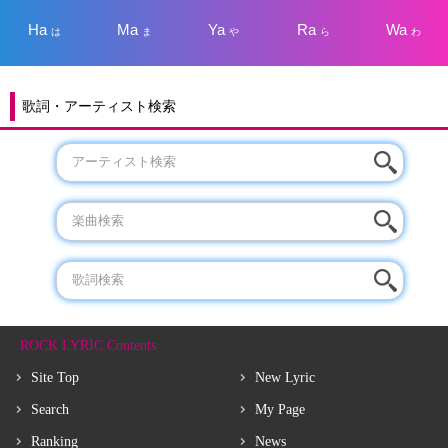
Ha
Ma
Ya
Ra
Wa
は
ま
や
ら
わ
歌詞・アーティスト検索
ROCK LYRIC Contents
Site Top
New Lyric
Search
My Page
Ranking
News