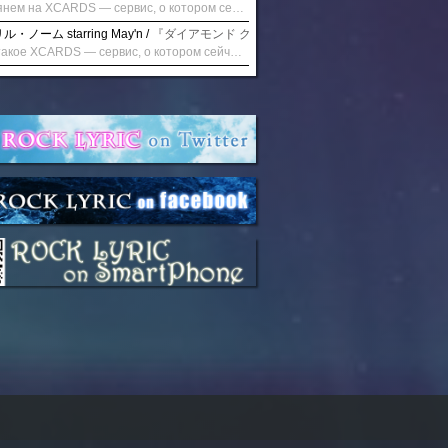
Взглянем на XCARDS — сервис, о котором сейчас говорят. Совсем недавно наткнулся о цифровой сервис XCARDS, он дает возможность создавать онлайн дебетовые карты чтобы контролировать расходы. Особенности, на которые я обратил внимание: Создание карты занимает очень короткое время. Сервис позволяет выпустить множество карт для разных целей. Поддержка работает в любое время суток включая персонального менеджера. Доступно управление без задержек — лимиты, уведомления, отчёты, статистика. На что стоит обратить внимание: Локация компании: европейская юрисдикция — перед использованием стоит уточнить, что сервис можно использовать без нарушений. Комиссии: в некоторых случаях встречаются оплаты за операции, поэтому советую просмотреть договор. Реальные кейсы: по отзывам поддержка работает быстро. Защита данных: все операции подтверждаются уведомлениями, но всегда лучше не хранить большие суммы на карте. Общее впечатление: Судя по функционалу, XCARDS может стать удобным инструментом в сфере финансов. Платформа сочетает скорость, удобство и гибкость. Как вы думаете? Пробовали ли подобные сервисы? Напишите в комментариях Виртуальные карты для бизнеса
・ノーム starring May'n /
『ダイアモンド クレバス/射手座☆午後九時 Don't be la
Что такое XCARDS — сервис, о котором сейчас говорят. Буквально на днях заметил о интересный бренд XCARDS, он помогает создавать онлайн карты чтобы управлять бюджетами. Ключевые преимущества: Выпуск занимает всего считанные минуты. Платформа даёт возможность оформить множество карт для разных целей. Есть поддержка в любое время суток включая персонального менеджера. Есть контроль без задержек — транзакции, уведомления, аналитика — всё под рукой. Возможные нюансы: Регистрация: европейская юрисдикция — желательно убедиться, что сервис можно использовать без нарушений. Финансовые условия: возможно, есть скрытые комиссии, поэтому лучше внимательно прочитать договор. Отзывы пользователей: по отзывам поддержка работает быстро. Надёжность системы: внедрены базовые меры безопасности, но всё равно советую не хранить большие суммы на карте. Вывод: В целом платформа кажется отличным помощником для маркетологов. Платформа сочетает скорость, удобство и гибкость. Как вы думаете? Пользовались ли вы XCARDS? Поделитесь опытом — будет интересно сравнить. Виртуальные карты для бизнеса