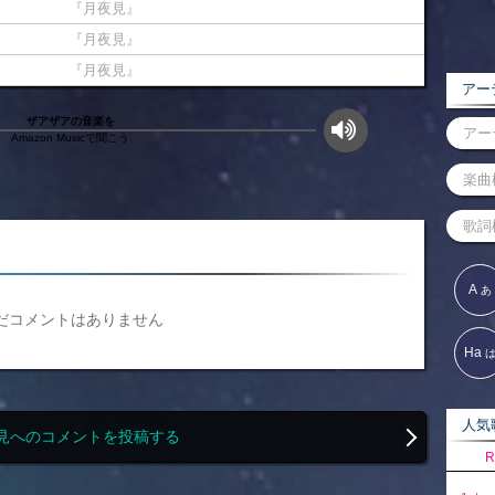
『月夜見』
『月夜見』
『月夜見』
アーテ
ザアザアの音楽を
Amazon Musicで聞こう
A
あ
だコメントはありません
Ha
人気歌
見へのコメントを投稿する
R