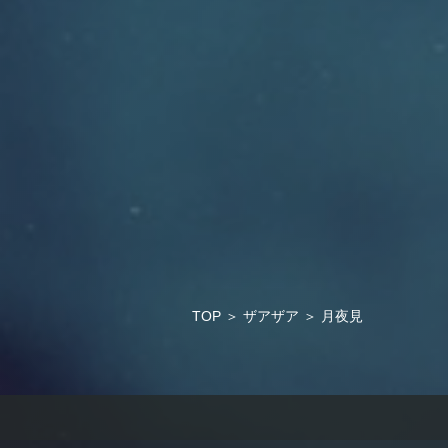
TOP
＞
ザアザア
＞
月夜見