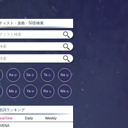
ィスト・楽曲・50音検索
Ka
Sa
Ta
Na
か
さ
た
な
Ma
Ya
Ra
Wa
は
ま
や
ら
わ
詞ランキング
ealTime
Daily
Weekly
VENA