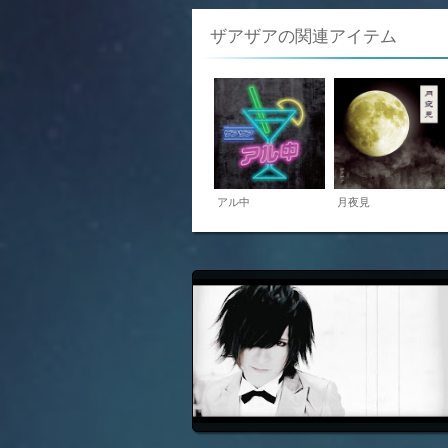
ザアザアの関連アイテム
アル中
月夜見