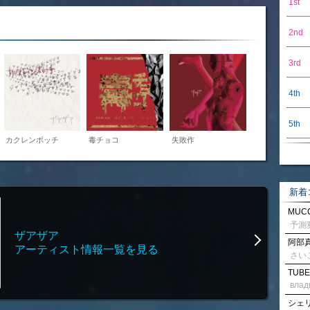
1st
2nd
3rd
4th
5th
カクレンボッチ
毒チョコ
失敗作
新着
MUCC
ザアザア
阿部真
アーティスト情報一覧を見る
さい
TUBE
влад
シェリル