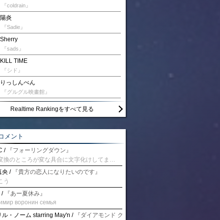
『coldrain』
陽炎
『Sadie』
Sherry
『sads』
KILL TIME
『シド』
りっしんべん
『グルグル映畫館』
Realtime Rankingをすべて見る
コメント
 /
『フォーリングダウン』
予測変換のところが変な具合に文字化けしてませんか？
央 /
『貴方の恋人になりたいのです』
こう
 /
『あー夏休み』
имир воронин семья
・ノーム starring May'n /
『ダイアモンド クレバス/射手座☆午後九時 Don't be la