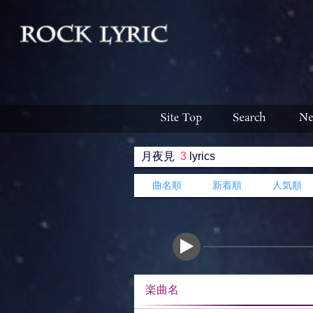
月夜見
3
lyrics
曲名順
新着順
人気順
楽曲名 収録ア