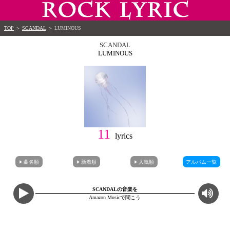
TOP
＞
SCANDAL
＞
LUMINOUS
SCANDAL
LUMINOUS
11
lyrics
曲名順
新着順
人気順
アルバム一覧
SCANDALの音楽を
Amazon Musicで聞こう