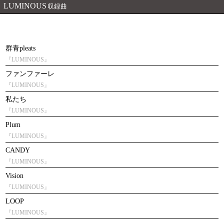
LUMINOUS
収録曲
群青pleats
『LUMINOUS』
ファンファーレ
『LUMINOUS』
私たち
『LUMINOUS』
Plum
『LUMINOUS』
CANDY
『LUMINOUS』
Vision
『LUMINOUS』
LOOP
『LUMINOUS』