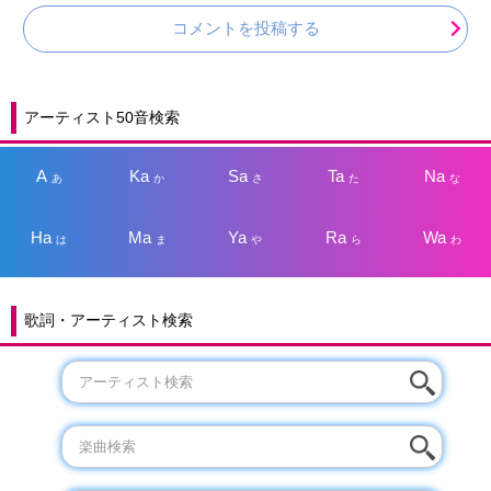
コメントを投稿する
アーティスト50音検索
A
Ka
Sa
Ta
Na
あ
か
さ
た
な
Ha
Ma
Ya
Ra
Wa
は
ま
や
ら
わ
歌詞・アーティスト検索