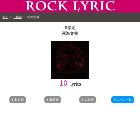
TOP
＞
R指定
＞
死海文書
R指定
死海文書
10
lyrics
曲名順
新着順
人気順
アルバム一覧