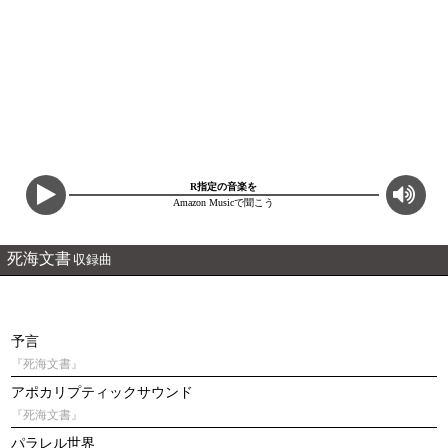
R指定の音楽を
Amazon Musicで聞こう
死海文書
収録曲
予言
『死海文書』
アポカリプティックサウンド
『死海文書』
パラレル世界