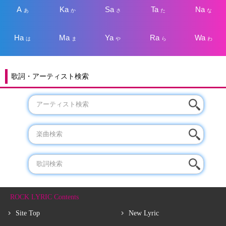
A
Ka
Sa
Ta
Na
あ
か
さ
た
な
Ha
Ma
Ya
Ra
Wa
は
ま
や
ら
わ
歌詞・アーティスト検索
ROCK LYRIC Contents
Site Top
New Lyric