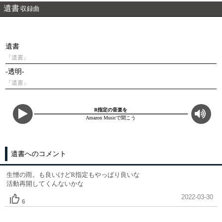
遺書
収録曲
遺書
『遺書』
-透明-
『遺書』
R指定の音楽を
Amazon Musicで聞こう
遺書へのコメント
生憎の雨。も良いけどR指定もやっぱり良いな
活動再開してくんないかな
2022-03-30
6