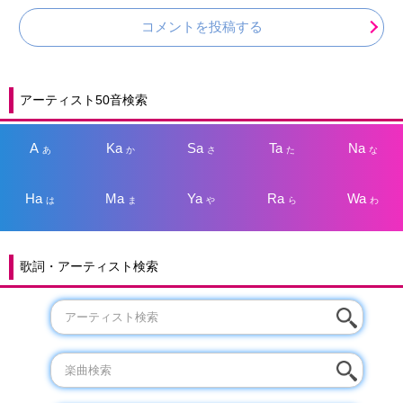
コメントを投稿する
アーティスト50音検索
A
Ka
Sa
Ta
Na
あ
か
さ
た
な
Ha
Ma
Ya
Ra
Wa
は
ま
や
ら
わ
歌詞・アーティスト検索