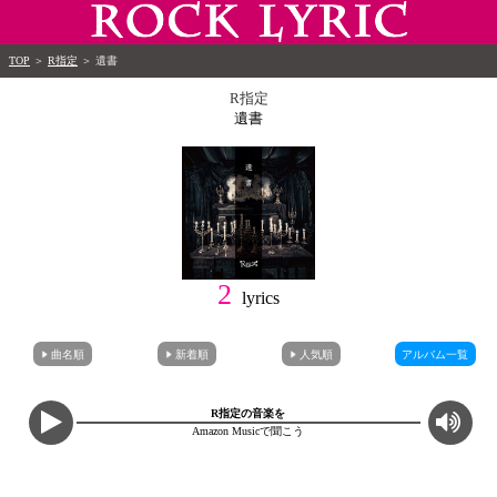
TOP
＞
R指定
＞
遺書
R指定
遺書
2
lyrics
曲名順
新着順
人気順
アルバム一覧
R指定の音楽を
Amazon Musicで聞こう