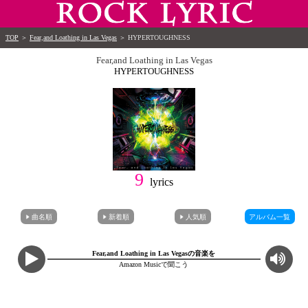
TOP
＞
Fear,and Loathing in Las Vegas
＞
HYPERTOUGHNESS
Fear,and Loathing in Las Vegas
HYPERTOUGHNESS
9
lyrics
曲名順
新着順
人気順
アルバム一覧
Fear,and Loathing in Las Vegasの音楽を
Amazon Musicで聞こう