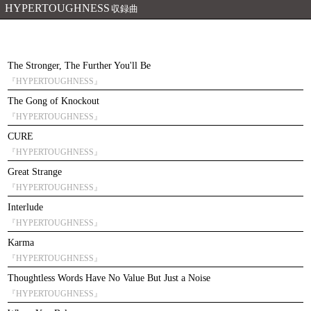
HYPERTOUGHNESS
収録曲
The Stronger, The Further You'll Be
『HYPERTOUGHNESS』
The Gong of Knockout
『HYPERTOUGHNESS』
CURE
『HYPERTOUGHNESS』
Great Strange
『HYPERTOUGHNESS』
Interlude
『HYPERTOUGHNESS』
Karma
『HYPERTOUGHNESS』
Thoughtless Words Have No Value But Just a Noise
『HYPERTOUGHNESS』