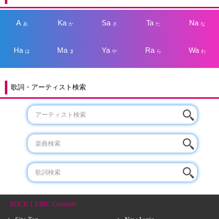
A
Ka
Sa
Ta
Na
あ
か
さ
た
な
Ha
Ma
Ya
Ra
Wa
は
ま
や
ら
わ
歌詞・アーティスト検索
ROCK LYRIC Contents