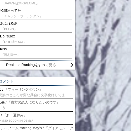
『JAPAN-狂撃-SPECIAL』
私間違ってた
『チャラン・ポ・ランタン』
あふれる涙
『BEGIN』
Doll'sBox
『DOLL$BOXX』
Kiss
『河村隆一』
Realtime Rankingをすべて見る
コメント
 /
『フォーリングダウン』
予測変換のところが変な具合に文字化けしてませんか？
央 /
『貴方の恋人になりたいのです』
こう
 /
『あー夏休み』
имир воронин семья
・ノーム starring May'n /
『ダイアモンド クレバス/射手座☆午後九時 Don't be la