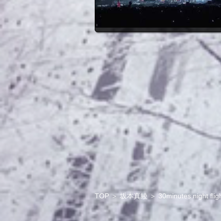
TOP
＞
坂本真綾
＞
30minutes night flig