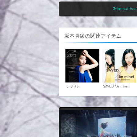
30minutes
坂本真綾の関連アイテム
SAVED./Be mine!
レプリカ