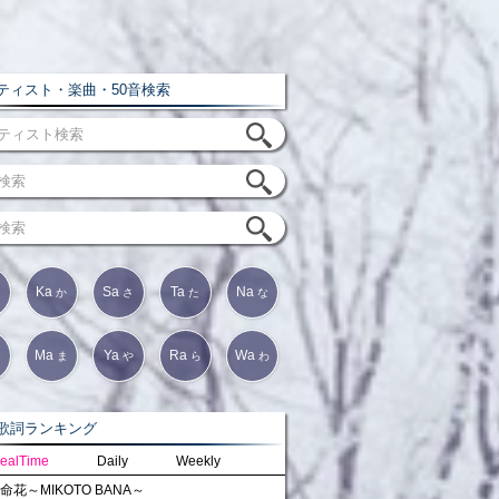
ィスト・楽曲・50音検索
Ka
Sa
Ta
Na
か
さ
た
な
Ma
Ya
Ra
Wa
は
ま
や
ら
わ
詞ランキング
ealTime
Daily
Weekly
命花～MIKOTO BANA～