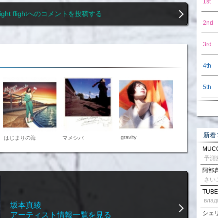
1st
 night flightへのコメントを投稿する
2nd
3rd
4th
5th
新着
gravity
はじまりの海
マメシバ
MUCC
阿部真
さい
TUBE
влад
坂本真綾
シェリル
アーティスト情報一覧を見る