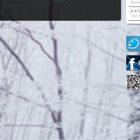
シェリル
ht