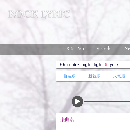
30minutes night flight
6
lyrics
曲名順
新着順
人気順
楽曲名 収録ア