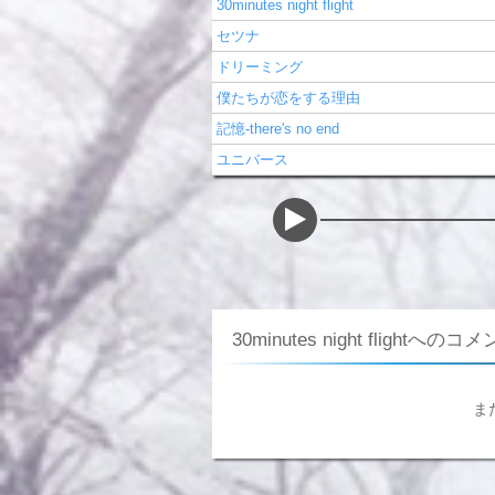
30minutes night flight
セツナ
ドリーミング
僕たちが恋をする理由
記憶-there's no end
ユニバース
30minutes night flightへのコ
ま