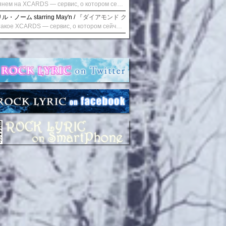
Взглянем на XCARDS — сервис, о котором сейчас говорят. Совсем недавно наткнулся о цифровой сервис XCARDS, он дает возможность создавать онлайн дебетовые карты чтобы контролировать расходы. Особенности, на которые я обратил внимание: Создание карты занимает очень короткое время. Сервис позволяет выпустить множество карт для разных целей. Поддержка работает в любое время суток включая персонального менеджера. Доступно управление без задержек — лимиты, уведомления, отчёты, статистика. На что стоит обратить внимание: Локация компании: европейская юрисдикция — перед использованием стоит уточнить, что сервис можно использовать без нарушений. Комиссии: в некоторых случаях встречаются оплаты за операции, поэтому советую просмотреть договор. Реальные кейсы: по отзывам поддержка работает быстро. Защита данных: все операции подтверждаются уведомлениями, но всегда лучше не хранить большие суммы на карте. Общее впечатление: Судя по функционалу, XCARDS может стать удобным инструментом в сфере финансов. Платформа сочетает скорость, удобство и гибкость. Как вы думаете? Пробовали ли подобные сервисы? Напишите в комментариях Виртуальные карты для бизнеса
・ノーム starring May'n /
『ダイアモンド クレバス/射手座☆午後九時 Don't be la
Что такое XCARDS — сервис, о котором сейчас говорят. Буквально на днях заметил о интересный бренд XCARDS, он помогает создавать онлайн карты чтобы управлять бюджетами. Ключевые преимущества: Выпуск занимает всего считанные минуты. Платформа даёт возможность оформить множество карт для разных целей. Есть поддержка в любое время суток включая персонального менеджера. Есть контроль без задержек — транзакции, уведомления, аналитика — всё под рукой. Возможные нюансы: Регистрация: европейская юрисдикция — желательно убедиться, что сервис можно использовать без нарушений. Финансовые условия: возможно, есть скрытые комиссии, поэтому лучше внимательно прочитать договор. Отзывы пользователей: по отзывам поддержка работает быстро. Надёжность системы: внедрены базовые меры безопасности, но всё равно советую не хранить большие суммы на карте. Вывод: В целом платформа кажется отличным помощником для маркетологов. Платформа сочетает скорость, удобство и гибкость. Как вы думаете? Пользовались ли вы XCARDS? Поделитесь опытом — будет интересно сравнить. Виртуальные карты для бизнеса