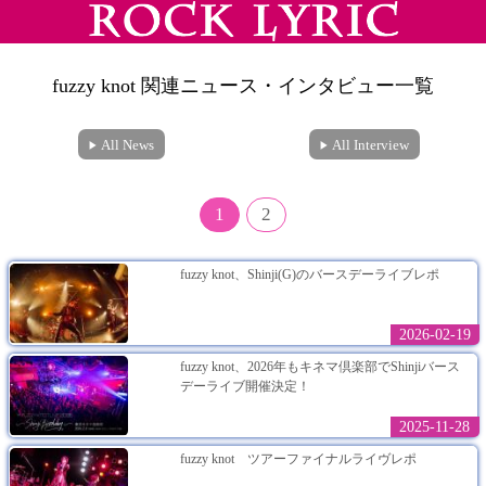
fuzzy knot 関連ニュース・インタビュー一覧
All News
All Interview
1
2
fuzzy knot、Shinji(G)のバースデーライブレポ
2026-02-19
fuzzy knot、2026年もキネマ倶楽部でShinjiバース
デーライブ開催決定！
2025-11-28
fuzzy knot ツアーファイナルライヴレポ