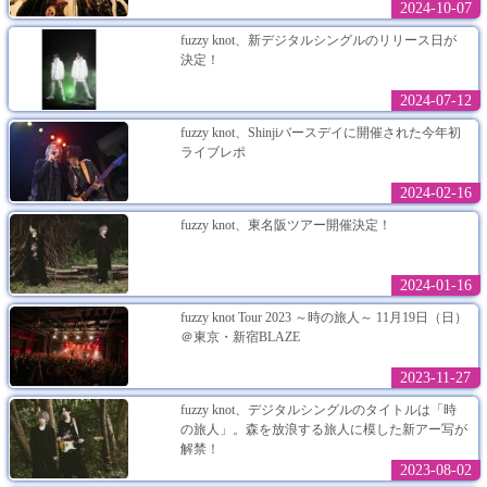
2024-10-07
fuzzy knot、新デジタルシングルのリリース日が
決定！
2024-07-12
fuzzy knot、Shinjiバースデイに開催された今年初
ライブレポ
2024-02-16
fuzzy knot、東名阪ツアー開催決定！
2024-01-16
fuzzy knot Tour 2023 ～時の旅人～ 11月19日（日）
＠東京・新宿BLAZE
2023-11-27
fuzzy knot、デジタルシングルのタイトルは「時
の旅人」。森を放浪する旅人に模した新アー写が
解禁！
2023-08-02