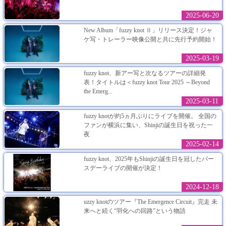
2025-06-20
New Album「fuzzy knot Ⅱ」リリース決定！ジャ
ケ写・トレーラー映像公開と共に先行予約開始！
2025-03-19
fuzzy knot、新アー写と次なるツアーの詳細発
表！タイトルは＜fuzzy knot Tour 2025 ～Beyond
the Emerg...
2025-03-11
fuzzy knotが約5ヵ月ぶりにライブを開催。 全国の
ファンが横浜に集い、Shinjiの誕生日を祝った一
夜
2025-02-14
fuzzy knot、2025年もShinjiの誕生日を冠したバー
スデーライブの開催が決定！
2024-12-18
uzzy knotのツアー『The Emergence Circuit』完走 未
来へと続く“羽化への回路”という物語