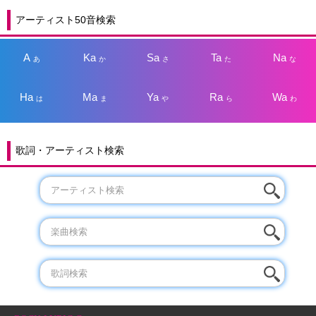
アーティスト50音検索
A
Ka
Sa
Ta
Na
あ
か
さ
た
な
Ha
Ma
Ya
Ra
Wa
は
ま
や
ら
わ
歌詞・アーティスト検索