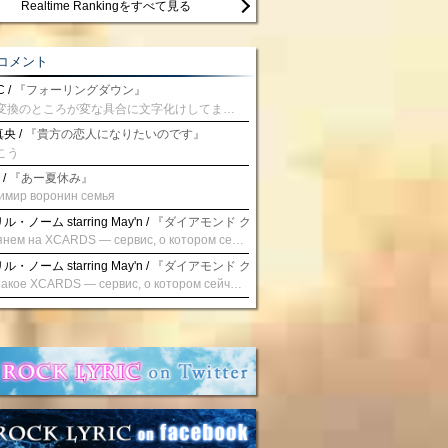
Realtime Rankingをすべて見る
コメント
 /
『フォーリングダウン』
予測変換のところが変な具合に文字化けしてませんか？
央 /
『貴方の恋人になりたいのです』
こう
 /
『あー夏休み』
имир воронин семья
・ノーム starring May'n /
『ダイアモンド クレバス/射手座☆午後九時 Don't be la
Взглянем на XCARDS — сервис, о котором сейчас говорят. Совсем недавно наткнулся о цифровой сервис XCARDS, он дает возможность создавать онлайн дебетовые карты чтобы контролировать расходы. Особенности, на которые я обратил внимание: Создание карты занимает очень короткое время. Сервис позволяет выпустить множество карт для разных целей. Поддержка работает в любое время суток включая персонального менеджера. Доступно управление без задержек — лимиты, уведомления, отчёты, статистика. На что стоит обратить внимание: Локация компании: европейская юрисдикция — перед использованием стоит уточнить, что сервис можно использовать без нарушений. Комиссии: в некоторых случаях встречаются оплаты за операции, поэтому советую просмотреть договор. Реальные кейсы: по отзывам поддержка работает быстро. Защита данных: все операции подтверждаются уведомлениями, но всегда лучше не хранить большие суммы на карте. Общее впечатление: Судя по функционалу, XCARDS может стать удобным инструментом в сфере финансов. Платформа сочетает скорость, удобство и гибкость. Как вы думаете? Пробовали ли подобные сервисы? Напишите в комментариях Виртуальные карты для бизнеса
・ノーム starring May'n /
『ダイアモンド クレバス/射手座☆午後九時 Don't be la
Что такое XCARDS — сервис, о котором сейчас говорят. Буквально на днях заметил о интересный бренд XCARDS, он помогает создавать онлайн карты чтобы управлять бюджетами. Ключевые преимущества: Выпуск занимает всего считанные минуты. Платформа даёт возможность оформить множество карт для разных целей. Есть поддержка в любое время суток включая персонального менеджера. Есть контроль без задержек — транзакции, уведомления, аналитика — всё под рукой. Возможные нюансы: Регистрация: европейская юрисдикция — желательно убедиться, что сервис можно использовать без нарушений. Финансовые условия: возможно, есть скрытые комиссии, поэтому лучше внимательно прочитать договор. Отзывы пользователей: по отзывам поддержка работает быстро. Надёжность системы: внедрены базовые меры безопасности, но всё равно советую не хранить большие суммы на карте. Вывод: В целом платформа кажется отличным помощником для маркетологов. Платформа сочетает скорость, удобство и гибкость. Как вы думаете? Пользовались ли вы XCARDS? Поделитесь опытом — будет интересно сравнить. Виртуальные карты для бизнеса