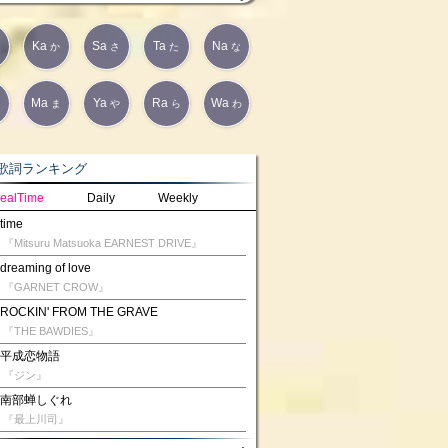
Ka
Sa
Ta
Na
か
さ
た
な
Ma
Ya
Ra
Wa
は
ま
や
ら
わ
詞ランキング
ealTime
Daily
Weekly
time
『Mitsuru Matsuoka EARNEST DRIVE』
dreaming of love
『GARNET CROW』
ROCKIN' FROM THE GRAVE
『THE BAWDIES』
平成恋物語
『ジン』
南部蝉しぐれ
『最上川司』