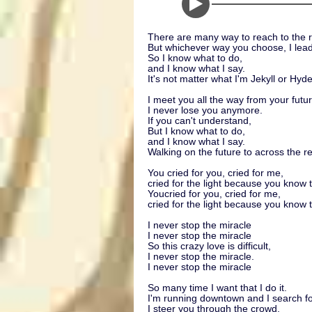
There are many way to reach to the r
But whichever way you choose, I lead
So I know what to do,
and I know what I say.
It's not matter what I'm Jekyll or Hyde
I meet you all the way from your futur
I never lose you anymore.
If you can't understand,
But I know what to do,
and I know what I say.
Walking on the future to across the re
You cried for you, cried for me,
cried for the light because you know 
Youcried for you, cried for me,
cried for the light because you know 
I never stop the miracle
I never stop the miracle
So this crazy love is difficult,
I never stop the miracle.
I never stop the miracle
So many time I want that I do it.
I'm running downtown and I search fo
I steer you through the crowd.