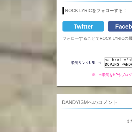
ROCK LYRICをフォローする！
Twitter
Faceb
フォローすることでROCK LYRI
歌詞リンクURL ⇒
※この歌詞をHPやブロ
DANDYISMへのコメント
ま