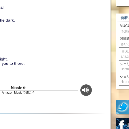
al.
新着
the dark.
MUCC
阿部真
さい
TUBE
влад
ight.
 you to there.
シェリル
シェリル
Miracle を
Amazon Musicで聞こう