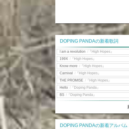
DOPING PANDAの新着歌詞
I am a revolution
/
『High Hopes』
199X
/
『High Hopes』
Know more
/
『High Hopes』
Carnival
/
『High Hopes』
THE PROMISE
/
『High Hopes』
Hello
/
『Doping Panda』
BS
/
『Doping Panda』
DOPING PANDAの新着アルバム