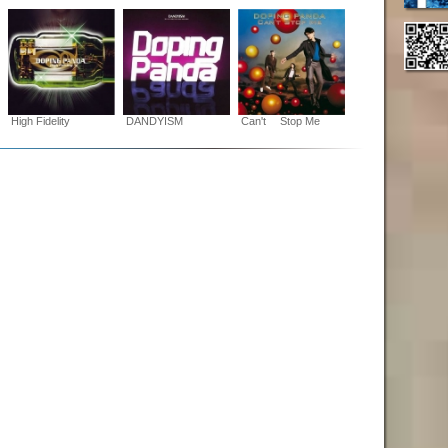
High Fidelity
DANDYISM
Can't Stop Me