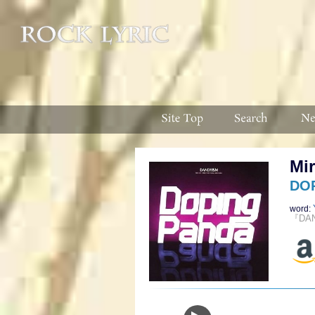
Mir
DO
word:
『DA