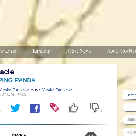
acle
PING PANDA
Yutaka Furukawa
Yutaka Furukawa
music:
NDYISM』収録
アーテ
0
0
Miracle を