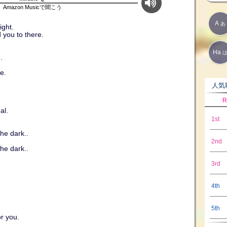
Amazon Musicで聞こう
A
あ
ight.
 you to there.
Ha
.
e.
人気歌
R
al.
1st
the dark..
2nd
the dark..
3rd
4th
5th
r you.