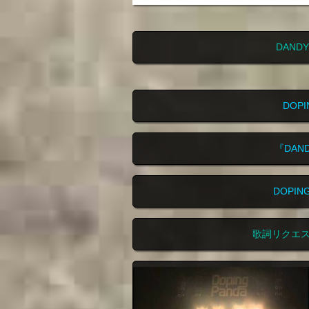
DAND
DOP
『DAN
DOPI
歌詞リクエ