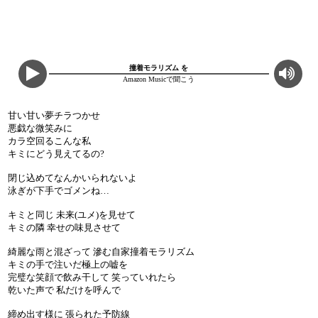
撞着モラリズム を
Amazon Musicで聞こう
甘い甘い夢チラつかせ
悪戯な微笑みに
カラ空回るこんな私
キミにどう見えてるの?
閉じ込めてなんかいられないよ
泳ぎが下手でゴメンね…
キミと同じ 未来(ユメ)を見せて
キミの隣 幸せの味見させて
綺麗な雨と混ざって 滲む自家撞着モラリズム
キミの手で注いだ極上の嘘を
完璧な笑顔で飲み干して 笑っていれたら
乾いた声で 私だけを呼んで
締め出す様に 張られた予防線