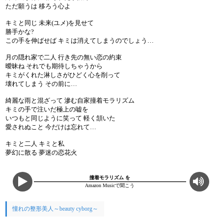
ただ願うは 移ろう心よ
キミと同じ 未来(ユメ)を見せて
勝手かな?
この手を伸ばせば キミは消えてしまうのでしょう…
月の隠れ家で二人 行き先の無い恋の約束
曖昧ね それでも期待しちゃうから
キミがくれた淋しさがひどく心を削って
壊れてしまう その前に…
綺麗な雨と混ざって 滲む自家撞着モラリズム
キミの手で注いだ極上の嘘を
いつもと同じように笑って 軽く頷いた
愛されぬこと 今だけは忘れて…
キミと二人 キミと私
夢幻に散る 夢迷の恋花火
撞着モラリズム を
Amazon Musicで聞こう
憧れの整形美人～beauty cyborg～