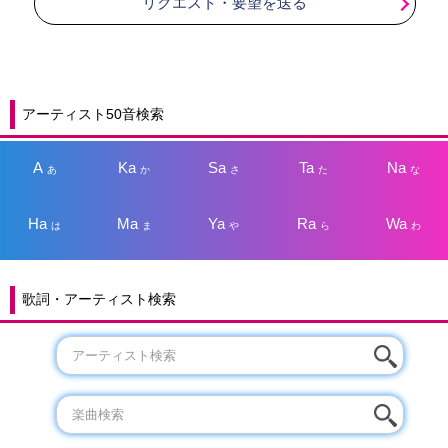
リクエスト・要望を送る
アーティスト50音検索
A
Ka
Sa
Ta
Na
あ
か
さ
た
な
Ha
Ma
Ya
Ra
Wa
は
ま
や
ら
わ
歌詞・アーティスト検索