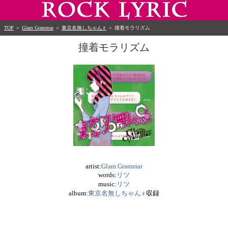
TOP
＞
Glam Grammar
＞
東京名無しちゃん♀
＞
撞着モラリズム
撞着モラリズム
artist:
Glam Grammar
words:
リツ
music:
リツ
album:
東京名無しちゃん♀
収録