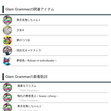
Glam Grammarの関連アイテム
東京名無しちゃん♀
少女A
夢のつづき
四次元オーケストラ
夢想色～Release of individuality～
Glam Grammarの新着歌詞
撞着モラリズム
『Glam Grammar』
憧れの整形美人～beauty cyborg～
『Glam Grammar』
東京名無しちゃん♀
『Glam Grammar』