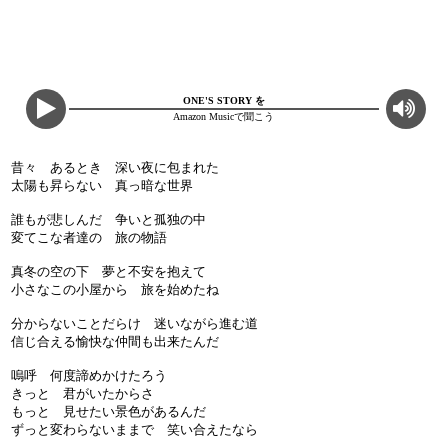
ONE'S STORY を
Amazon Musicで聞こう
昔々 あるとき 深い夜に包まれた
太陽も昇らない 真っ暗な世界
誰もが悲しんだ 争いと孤独の中
変てこな者達の 旅の物語
真冬の空の下 夢と不安を抱えて
小さなこの小屋から 旅を始めたね
分からないことだらけ 迷いながら進む道
信じ合える愉快な仲間も出来たんだ
嗚呼 何度諦めかけたろう
きっと 君がいたからさ
もっと 見せたい景色があるんだ
ずっと変わらないままで 笑い合えたなら