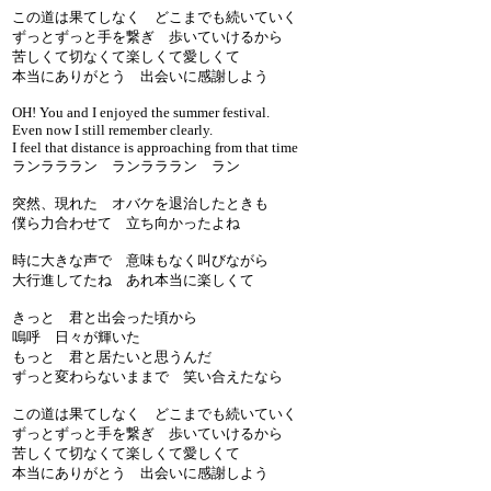
この道は果てしなく どこまでも続いていく
ずっとずっと手を繋ぎ 歩いていけるから
苦しくて切なくて楽しくて愛しくて
本当にありがとう 出会いに感謝しよう
OH! You and I enjoyed the summer festival.
Even now I still remember clearly.
I feel that distance is approaching from that time
ランラララン ランラララン ラン
突然、現れた オバケを退治したときも
僕ら力合わせて 立ち向かったよね
時に大きな声で 意味もなく叫びながら
大行進してたね あれ本当に楽しくて
きっと 君と出会った頃から
嗚呼 日々が輝いた
もっと 君と居たいと思うんだ
ずっと変わらないままで 笑い合えたなら
この道は果てしなく どこまでも続いていく
ずっとずっと手を繋ぎ 歩いていけるから
苦しくて切なくて楽しくて愛しくて
本当にありがとう 出会いに感謝しよう