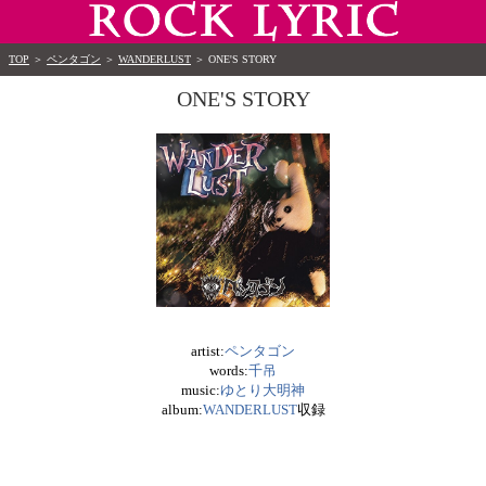
TOP
＞
ペンタゴン
＞
WANDERLUST
＞
ONE'S STORY
ONE'S STORY
artist:
ペンタゴン
words:
千吊
music:
ゆとり大明神
album:
WANDERLUST
収録