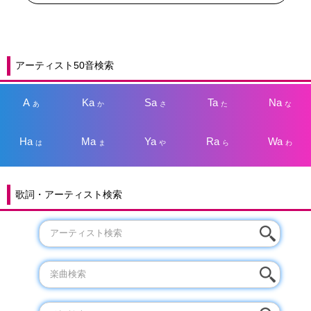
アーティスト50音検索
A
Ka
Sa
Ta
Na
あ
か
さ
た
な
Ha
Ma
Ya
Ra
Wa
は
ま
や
ら
わ
歌詞・アーティスト検索