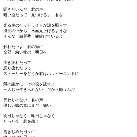
聞きたいんだ 君の声
暗い道だって 見つけるよ 君を
光る車のヘッドライトが涙を照らす
海底の中から 水面見上げるような
そんな 白昼夢 観続けているよ
触れたいよ 君の頬に
全部 紛い物の 明日へ
泣き疲れたって
怒り疲れたって
ストーリーをどうか君はハッピーエンドに
隣の誰かに その役を託すよ
一人じゃ生きられない だから願うんだ
代わりのない 君の声
優しい嘘の毒はまだ 痛い
明日じゃなく 昨日じゃなく
たった今 君を想う
抱きしめた日々に