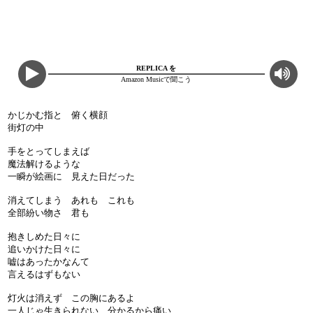
REPLICA を
Amazon Musicで聞こう
かじかむ指と 俯く横顔
街灯の中
手をとってしまえば
魔法解けるような
一瞬が絵画に 見えた日だった
消えてしまう あれも これも
全部紛い物さ 君も
抱きしめた日々に
追いかけた日々に
嘘はあったかなんて
言えるはずもない
灯火は消えず この胸にあるよ
一人じゃ生きられない 分かるから痛い