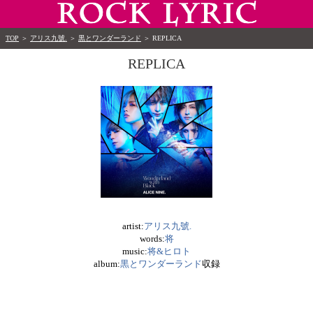
TOP
＞
アリス九號.
＞
黒とワンダーランド
＞
REPLICA
REPLICA
artist:
アリス九號.
words:
将
music:
将&ヒロト
album:
黒とワンダーランド
収録