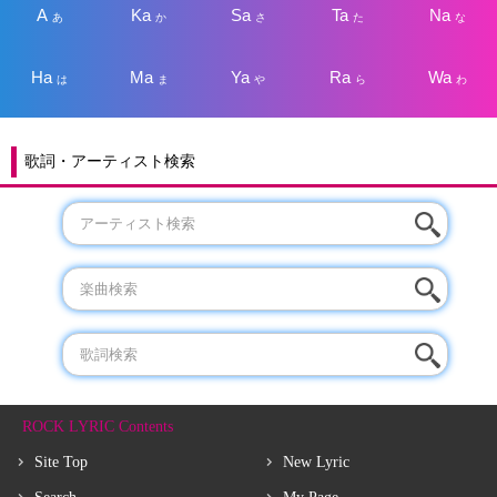
A
Ka
Sa
Ta
Na
あ
か
さ
た
な
Ha
Ma
Ya
Ra
Wa
は
ま
や
ら
わ
歌詞・アーティスト検索
ROCK LYRIC Contents
Site Top
New Lyric