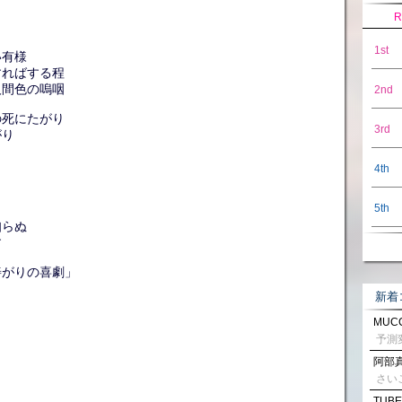
R
1st
い有様
すればする程
人間色の嗚咽
2nd
の死にたがり
3rd
がり
4th
5th
知らぬ
す
善がりの喜劇」
新着
MUCC
阿部真
さい
TUBE