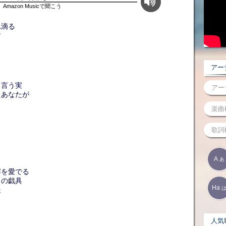
Amazon Musicで聞こう
れ滴る
す
アーテ
と言う実
たあなたが
A
あ
滓を愛でる
きの戯具
Ha
慢
人気歌