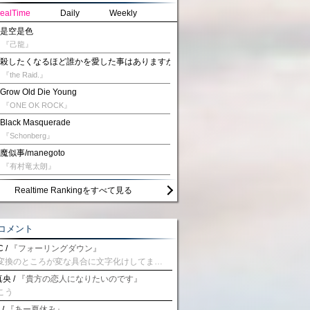
ealTime
Daily
Weekly
是空是色
『己龍』
殺したくなるほど誰かを愛した事はありますか？
『the Raid.』
Grow Old Die Young
『ONE OK ROCK』
Black Masquerade
『Schonberg』
魔似事/manegoto
『有村竜太朗』
Realtime Rankingをすべて見る
コメント
 /
『フォーリングダウン』
予測変換のところが変な具合に文字化けしてませんか？
央 /
『貴方の恋人になりたいのです』
こう
 /
『あー夏休み』