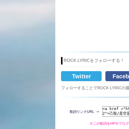
ROCK LYRICをフォローする！
Twitter
Faceb
フォローすることでROCK LYRI
歌詞リンクURL ⇒
※この歌詞をHPやブロ