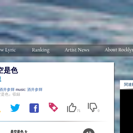
空是色
龍
関連
酒井参輝
酒井参輝
music:
空是色』収録
71
0
是空是色 を