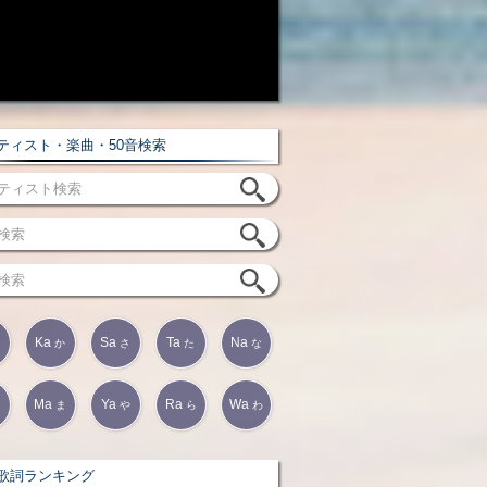
ィスト・楽曲・50音検索
Ka
Sa
Ta
Na
か
さ
た
な
Ma
Ya
Ra
Wa
は
ま
や
ら
わ
詞ランキング