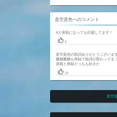
是空是色へのコメント
4人体制になっても応援してます！
8
是空是色の歌詞ありがとうございま
魑魅魍魎も再録で歌詞が変わってる
原曲と再録どっちも好きだ
20
是空