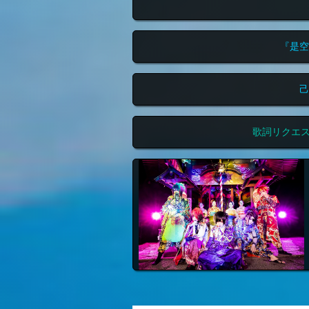
『是空
己
歌詞リクエ