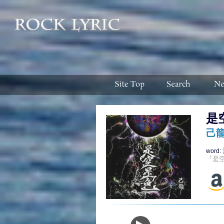
是
己
word:
『是