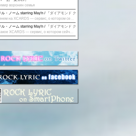
имир воронин семья
・ノーム starring May'n /
『ダイアモンド クレバス/射手座☆午後九時 Don't be la
Взглянем на XCARDS — сервис, о котором сейчас говорят. Совсем недавно наткнулся о цифровой сервис XCARDS, он дает возможность создавать онлайн дебетовые карты чтобы контролировать расходы. Особенности, на которые я обратил внимание: Создание карты занимает очень короткое время. Сервис позволяет выпустить множество карт для разных целей. Поддержка работает в любое время суток включая персонального менеджера. Доступно управление без задержек — лимиты, уведомления, отчёты, статистика. На что стоит обратить внимание: Локация компании: европейская юрисдикция — перед использованием стоит уточнить, что сервис можно использовать без нарушений. Комиссии: в некоторых случаях встречаются оплаты за операции, поэтому советую просмотреть договор. Реальные кейсы: по отзывам поддержка работает быстро. Защита данных: все операции подтверждаются уведомлениями, но всегда лучше не хранить большие суммы на карте. Общее впечатление: Судя по функционалу, XCARDS может стать удобным инструментом в сфере финансов. Платформа сочетает скорость, удобство и гибкость. Как вы думаете? Пробовали ли подобные сервисы? Напишите в комментариях Виртуальные карты для бизнеса
・ノーム starring May'n /
『ダイアモンド クレバス/射手座☆午後九時 Don't be la
Что такое XCARDS — сервис, о котором сейчас говорят. Буквально на днях заметил о интересный бренд XCARDS, он помогает создавать онлайн карты чтобы управлять бюджетами. Ключевые преимущества: Выпуск занимает всего считанные минуты. Платформа даёт возможность оформить множество карт для разных целей. Есть поддержка в любое время суток включая персонального менеджера. Есть контроль без задержек — транзакции, уведомления, аналитика — всё под рукой. Возможные нюансы: Регистрация: европейская юрисдикция — желательно убедиться, что сервис можно использовать без нарушений. Финансовые условия: возможно, есть скрытые комиссии, поэтому лучше внимательно прочитать договор. Отзывы пользователей: по отзывам поддержка работает быстро. Надёжность системы: внедрены базовые меры безопасности, но всё равно советую не хранить большие суммы на карте. Вывод: В целом платформа кажется отличным помощником для маркетологов. Платформа сочетает скорость, удобство и гибкость. Как вы думаете? Пользовались ли вы XCARDS? Поделитесь опытом — будет интересно сравнить. Виртуальные карты для бизнеса