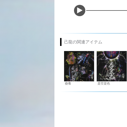
己龍の関連アイテム
蠱毒
是空是色