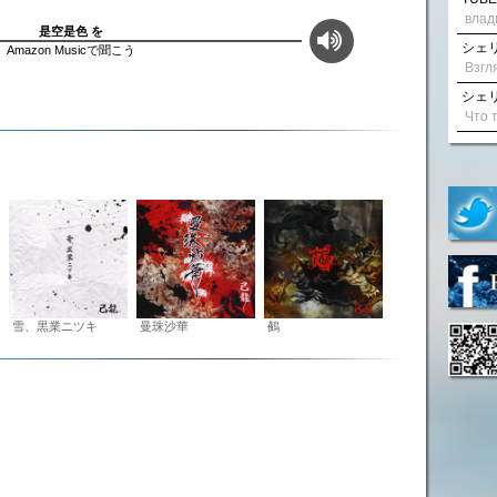
влад
是空是色 を
シェリル
Amazon Musicで聞こう
シェリル
雪、黒業ニツキ
曼珠沙華
鵺