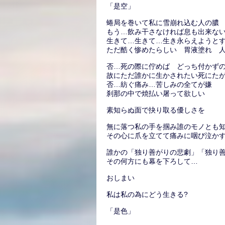
「是空」
蜷局を巻いて私に雪崩れ込む人の膿
もう…飲み干さなければ息も出来な
生きて…生きて…生き永らえようと
ただ酷く惨めたらしい 胃液塗れ 
否…死の際に佇めば どっち付かず
故にただ誰かに生かされたい死にた
否…紡ぐ痛み…苦しみの全てが嫌
刹那の中で焼払い屠って欲しい
素知らぬ面で抉り取る優しさを
無に落つ私の手を掴み誰のモノとも
その心に爪を立てて痛みに咽び泣か
誰かの「独り善がりの悲劇」「独り
その何方にも幕を下ろして…
おしまい
私は私の為にどう生きる?
「是色」