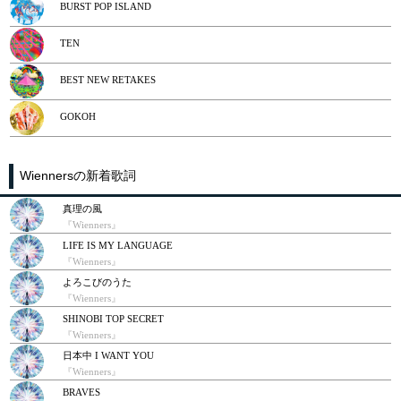
BURST POP ISLAND
TEN
​BEST NEW RETAKES
GOKOH
Wiennersの新着歌詞
真理の風
『Wienners』
LIFE IS MY LANGUAGE
『Wienners』
よろこびのうた
『Wienners』
SHINOBI TOP SECRET
『Wienners』
日本中 I WANT YOU
『Wienners』
BRAVES