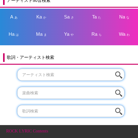
アーティスト50音検索
A
Ka
Sa
Ta
Na
あ
か
さ
た
な
Ha
Ma
Ya
Ra
Wa
は
ま
や
ら
わ
歌詞・アーティスト検索
ROCK LYRIC Contents