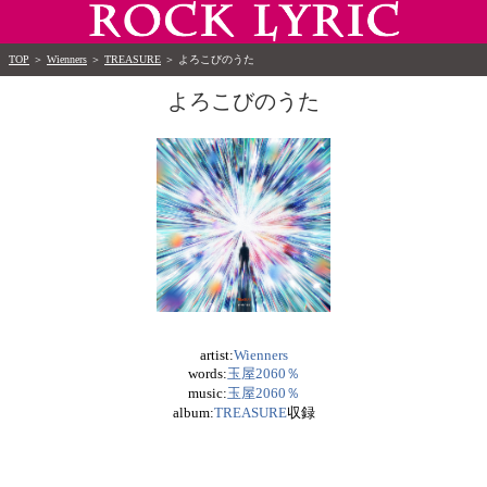
TOP
＞
Wienners
＞
TREASURE
＞
よろこびのうた
よろこびのうた
artist:
Wienners
words:
玉屋2060％
music:
玉屋2060％
album:
TREASURE
収録