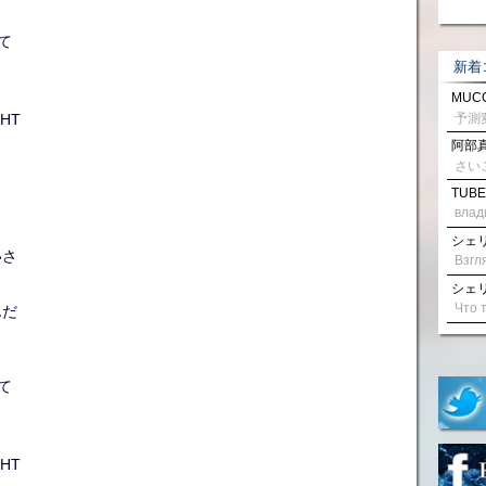
って
新着
MUCC
HT
阿部真
さい
TUBE
влад
シェリル
いさ
シェリル
んだ
って
HT