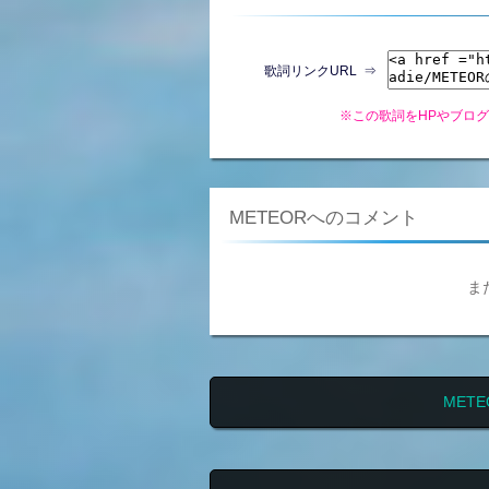
歌詞リンクURL ⇒
※この歌詞をHPやブロ
METEORへのコメント
ま
MET