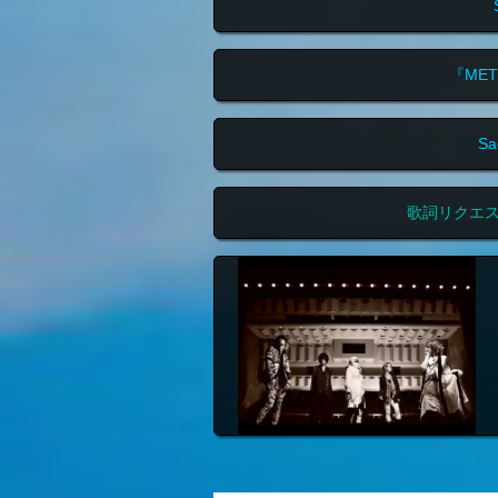
『ME
S
歌詞リクエ