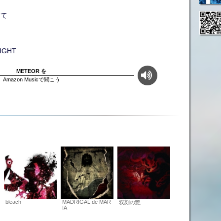
って
GHT
METEOR を
Amazon Musicで聞こう
bleach
MADRIGAL de MAR
双刻の艶
IA