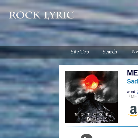
ME
Sad
word:
『ME