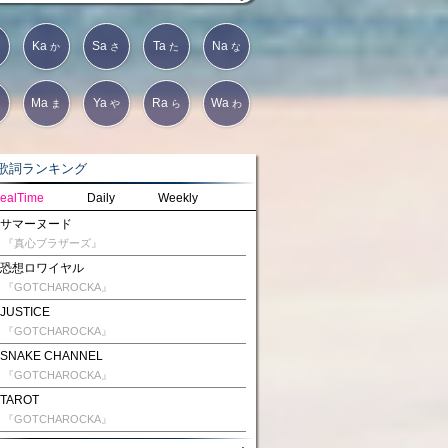
Ka
Sa
Ta
Na
か
さ
た
な
Ma
Ya
Ra
Wa
は
ま
や
ら
わ
詞ランキング
ealTime
Daily
Weekly
サマーヌード
『真心ブラザーズ』
恐想ロワイヤル
『GOTCHAROCKA』
JUSTICE
『GOTCHAROCKA』
SNAKE CHANNEL
『GOTCHAROCKA』
TAROT
『GOTCHAROCKA』