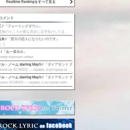
Realtime Rankingをすべて見る
コメント
 /
『フォーリングダウン』
予測変換のところが変な具合に文字化けしてませんか？
央 /
『貴方の恋人になりたいのです』
こう
 /
『あー夏休み』
имир воронин семья
・ノーム starring May'n /
『ダイアモンド クレバス/射手座☆午後九時 Don't be la
Взглянем на XCARDS — сервис, о котором сейчас говорят. Совсем недавно наткнулся о цифровой сервис XCARDS, он дает возможность создавать онлайн дебетовые карты чтобы контролировать расходы. Особенности, на которые я обратил внимание: Создание карты занимает очень короткое время. Сервис позволяет выпустить множество карт для разных целей. Поддержка работает в любое время суток включая персонального менеджера. Доступно управление без задержек — лимиты, уведомления, отчёты, статистика. На что стоит обратить внимание: Локация компании: европейская юрисдикция — перед использованием стоит уточнить, что сервис можно использовать без нарушений. Комиссии: в некоторых случаях встречаются оплаты за операции, поэтому советую просмотреть договор. Реальные кейсы: по отзывам поддержка работает быстро. Защита данных: все операции подтверждаются уведомлениями, но всегда лучше не хранить большие суммы на карте. Общее впечатление: Судя по функционалу, XCARDS может стать удобным инструментом в сфере финансов. Платформа сочетает скорость, удобство и гибкость. Как вы думаете? Пробовали ли подобные сервисы? Напишите в комментариях Виртуальные карты для бизнеса
・ノーム starring May'n /
『ダイアモンド クレバス/射手座☆午後九時 Don't be la
Что такое XCARDS — сервис, о котором сейчас говорят. Буквально на днях заметил о интересный бренд XCARDS, он помогает создавать онлайн карты чтобы управлять бюджетами. Ключевые преимущества: Выпуск занимает всего считанные минуты. Платформа даёт возможность оформить множество карт для разных целей. Есть поддержка в любое время суток включая персонального менеджера. Есть контроль без задержек — транзакции, уведомления, аналитика — всё под рукой. Возможные нюансы: Регистрация: европейская юрисдикция — желательно убедиться, что сервис можно использовать без нарушений. Финансовые условия: возможно, есть скрытые комиссии, поэтому лучше внимательно прочитать договор. Отзывы пользователей: по отзывам поддержка работает быстро. Надёжность системы: внедрены базовые меры безопасности, но всё равно советую не хранить большие суммы на карте. Вывод: В целом платформа кажется отличным помощником для маркетологов. Платформа сочетает скорость, удобство и гибкость. Как вы думаете? Пользовались ли вы XCARDS? Поделитесь опытом — будет интересно сравнить. Виртуальные карты для бизнеса