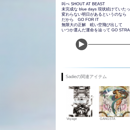
叫べ SHOUT AT BEAST
未完成な blue days 現状続けていた
変わらない明日があるというのなら
だから GO FOR IT
無限大の正解 眩い空飛び出して
いつか選んだ運命を辿って GO STRAI
Sadieの関連アイテム
Voyage
GANGSTA