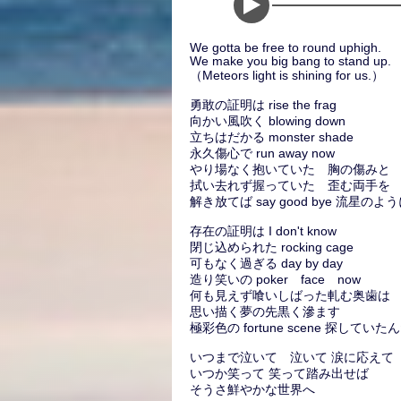
We gotta be free to round uphigh.
We make you big bang to stand up.
（Meteors light is shining for us.）
勇敢の証明は rise the frag
向かい風吹く blowing down
立ちはだかる monster shade
永久傷心で run away now
やり場なく抱いていた 胸の傷みと
拭い去れず握っていた 歪む両手を
解き放てば say good bye 流星のよ
存在の証明は I don't know
閉じ込められた rocking cage
可もなく過ぎる day by day
造り笑いの poker face now
何も見えず喰いしばった軋む奥歯は
思い描く夢の先黒く滲ます
極彩色の fortune scene 探していた
いつまで泣いて 泣いて 涙に応えて
いつか笑って 笑って踏み出せば
そうさ鮮やかな世界へ