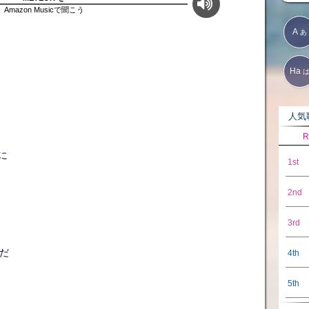
Amazon Musicで聞こう
A
あ
Ha
人気歌
R
うに
1st
2nd
3rd
んだ
4th
5th