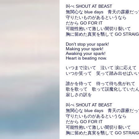
叫べ SHOUT AT BEAST
無関心な blue days 青天の霹靂だ
守りたいものがあるというなら
だから GO FOR IT
可能性抱いて激しい闇切り裂いて
胸に留めた真実を翳して GO STRAIG
Don't stop your spark!
Making your spark!
Awaking your spark!
Heart is beating now.
いつまで泣いて 泣いて 涙に応えて
いつか笑って 笑って踏み出せばい
誰かを待って 待って待ち焦がれて
歌を歌って 歌って誤魔化していた
寂しさの訳を
叫べ SHOUT AT BEAST
無関心な blue days 青天の霹靂だ
守りたいものがあるというなら
だから GO FOR IT
可能性抱いて激しい闇切り裂いて
胸に留めた真実を翳して GO STRAIG