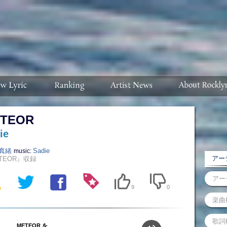
TEOR
ie
真緒
Sadie
music:
アーテ
TEOR』収録
9
0
METEOR を