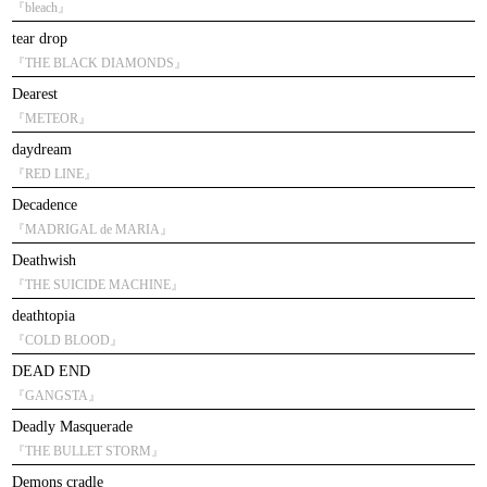
『bleach』
tear drop
『THE BLACK DIAMONDS』
Dearest
『METEOR』
daydream
『RED LINE』
Decadence
『MADRIGAL de MARIA』
Deathwish
『THE SUICIDE MACHINE』
deathtopia
『COLD BLOOD』
DEAD END
『GANGSTA』
Deadly Masquerade
『THE BULLET STORM』
Demons cradle