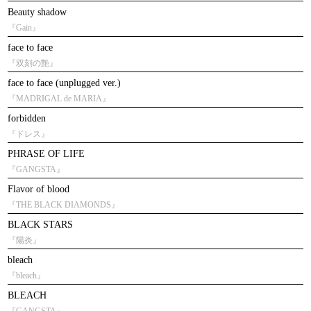
Beauty shadow
『Gain』
face to face
『双刻の艶』
face to face (unplugged ver.)
『MADRIGAL de MARIA』
forbidden
『ドレス』
PHRASE OF LIFE
『GANGSTA』
Flavor of blood
『THE BLACK DIAMONDS』
BLACK STARS
『陽炎』
bleach
『bleach』
BLEACH