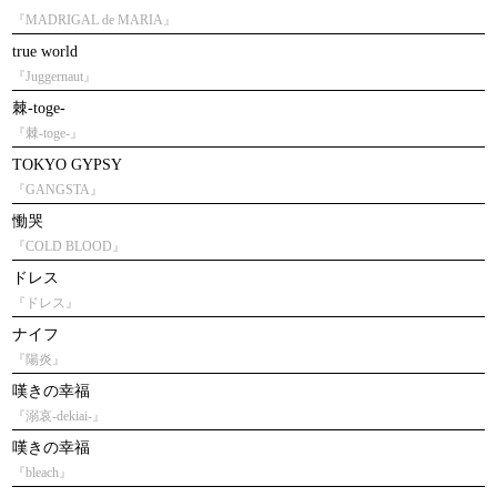
『MADRIGAL de MARIA』
true world
『Juggernaut』
棘-toge-
『棘-toge-』
TOKYO GYPSY
『GANGSTA』
慟哭
『COLD BLOOD』
ドレス
『ドレス』
ナイフ
『陽炎』
嘆きの幸福
『溺哀-dekiai-』
嘆きの幸福
『bleach』