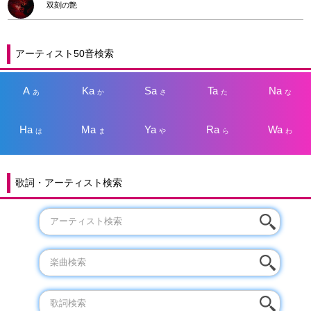
双刻の艶
アーティスト50音検索
A
Ka
Sa
Ta
Na
あ
か
さ
た
な
Ha
Ma
Ya
Ra
Wa
は
ま
や
ら
わ
歌詞・アーティスト検索