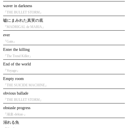
waver in darkness
『THE BULLET STORM』
嘘にまみれた真実の底
『MADRIGAL de MARIA』
ever
『Gain』
Enter the killing
『The Trend Killer』
End of the world
『Voyage』
Empty room
『THE SUICIDE MACHINE』
obvious ballade
『THE BULLET STORM』
obstasle progress
『溺哀-dekiai-』
溺れる魚