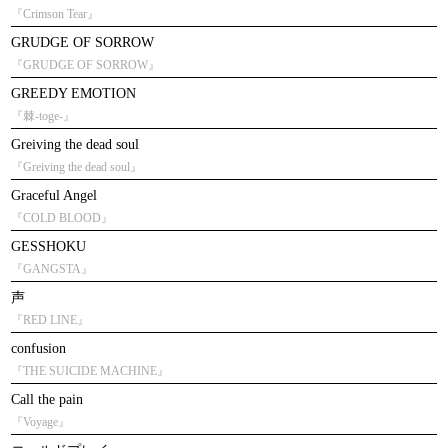
『Crimson Tear』
GRUDGE OF SORROW
『GRUDGE OF SORROW』
GREEDY EMOTION
『棘-toge-』
Greiving the dead soul
『Greiving the dead soul』
Graceful Angel
『COLD BLOOD』
GESSHOKU
『GANGSTA』
声
『RED LINE』
confusion
『THE SUICIDE MACHINE』
Call the pain
『Voyage』