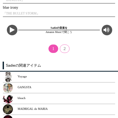
『GANGSTA』
blue irony
『THE BULLET STORM』
Sadieの音楽を
Amazon Musicで聞こう
1
2
Sadieの関連アイテム
Voyage
GANGSTA
bleach
MADRIGAL de MARIA