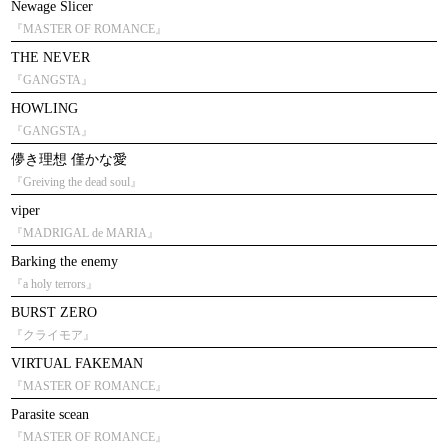
Newage Slicer
『MASTER OF ROMANCE』
THE NEVER
『GANGSTA』
HOWLING
『GANGSTA』
儚き理想 僅かな愛
『Greiving the dead soul』
viper
『MADRIGAL de MARIA』
Barking the enemy
『a holy terrors』
BURST ZERO
『クライモア』
VIRTUAL FAKEMAN
『MASTER OF ROMANCE』
Parasite scean
『MASTER OF ROMANCE』