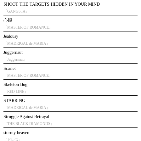
SHOOT THE TARGETS HIDDEN IN YOUR MIND
『GANGSTA』
心眼
『MASTER OF ROMANCE』
Jealousy
『MADRIGAL de MARIA』
Juggernaut
『Juggernaut』
Scarlet
『MASTER OF ROMANCE』
Skeleton Bug
『RED LINE』
STARRING
『MADRIGAL de MARIA』
Struggle Against Betrayal
『THE BLACK DIAMONDS』
stormy heaven
『ドレス』