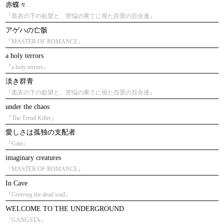
赤蝶々
『黒衣の下の欲望と、苦悩の果てに視た百景の百合達』
アゲハの亡骸
『MASTER OF ROMANCE』
a holy terrors
『a holy terrors』
淡き群青
『黒衣の下の欲望と、苦悩の果てに視た百景の百合達』
under the chaos
『The Trend Killer』
愛しさは孤独の支配者
『Gain』
imaginary creatures
『MASTER OF ROMANCE』
In Cave
『Greiving the dead soul』
WELCOME TO THE UNDERGROUND
『GANGSTA』