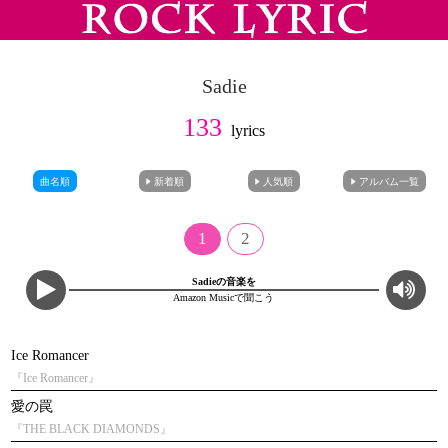
Sadie
133
lyrics
曲名順
新着順
人気順
アルバム一覧
1
2
Sadieの音楽を
Amazon Musicで聞こう
Ice Romancer
『Ice Romancer』
愛の罠
『THE BLACK DIAMONDS』