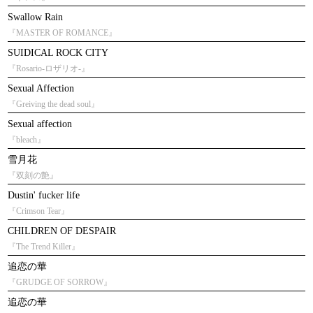
Swallow Rain
『MASTER OF ROMANCE』
SUIDICAL ROCK CITY
『Rosario-ロザリオ-』
Sexual Affection
『Greiving the dead soul』
Sexual affection
『bleach』
雪月花
『双刻の艶』
Dustin' fucker life
『Crimson Tear』
CHILDREN OF DESPAIR
『The Trend Killer』
追恋の華
『GRUDGE OF SORROW』
追恋の華