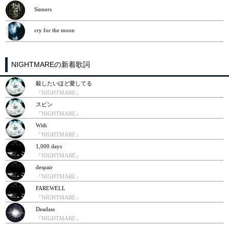
Sinners
cry for the moon
NIGHTMAREの新着歌詞
殺したいほど愛してる
『NIGHTMARE』
スピン
『NIGHTMARE』
With
『NIGHTMARE』
1,000 days
『NIGHTMARE』
despair
『NIGHTMARE』
FAREWELL
『NIGHTMARE』
Deadass
『NIGHTMARE』