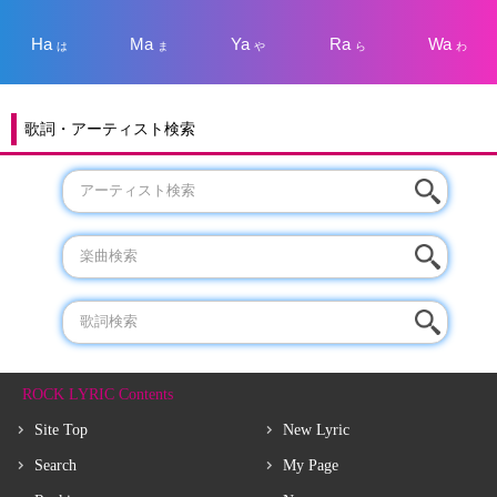
Ha
Ma
Ya
Ra
Wa
は
ま
や
ら
わ
歌詞・アーティスト検索
ROCK LYRIC Contents
Site Top
New Lyric
Search
My Page