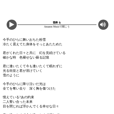
雪葬 を
Amazon Musicで聞こう
今手のひらに舞いおちた粉雪
冷たく震えてた身体をそっとあたためた
君がくれた日々と共に 幻を見続けている
確かな時 色褪せない蘇る記憶
君に逢いたくて今も逢いたくて眠れずに
光る街並と君が溶けていく
雪のように
今手のひらに降り注いだ光は
全てを奪い去り 深く胸を傷つけた
憶えている?あの約束
二人誓い合った未来
目を閉じれば浮かんでくる幸せな日々