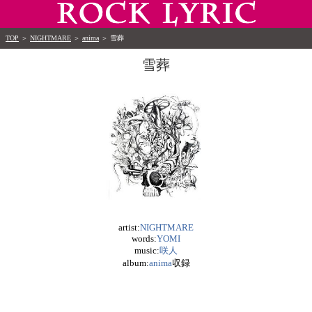
TOP
＞
NIGHTMARE
＞
anima
＞
雪葬
雪葬
artist:
NIGHTMARE
words:
YOMI
music:
咲人
album:
anima
収録