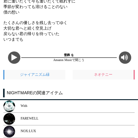
君に逢いたくて今も逢いたくて眠れずに
季節が変わっても溶けることのない
僕の想い
たくさんの優しさを残し去ってゆく
大切な君へと続く空見上げ
戻らない君の帰りを待っていた
いつまでも
雪葬 を
Amazon Musicで聞こう
ジャイアニズム碌
ネオテニー
NIGHTMAREの関連アイテム
With
FAREWELL
NOX:LUX