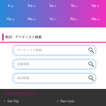
A
Ka
Sa
Ta
Na
あ
か
さ
た
な
Ha
Ma
Ya
Ra
Wa
は
ま
や
ら
わ
歌詞・アーティスト検索
ROCK LYRIC Contents
Site Top
New Lyric