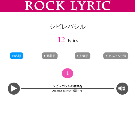
シビレバシル
12
lyrics
曲名順
新着順
人気順
アルバム一覧
1
シビレバシルの音楽を
Amazon Musicで聞こう