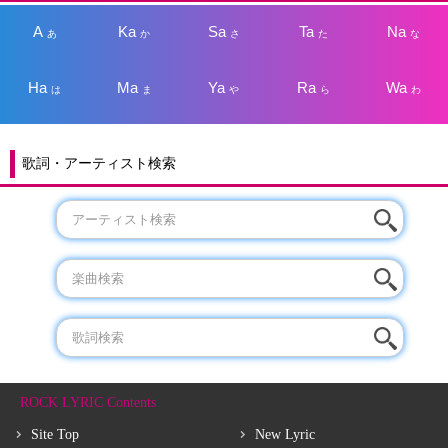
A
Ka
Sa
Ta
Na
あ
か
さ
た
な
Ha
Ma
Ya
Ra
Wa
は
ま
や
ら
わ
歌詞・アーティスト検索
ROCK LYRIC Contents
Site Top
New Lyric