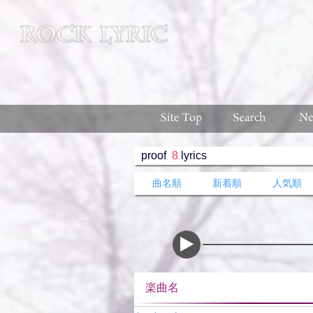
proof
8
lyrics
曲名順
新着順
人気順
楽曲名 収録ア