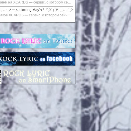
Взглянем на XCARDS — сервис, о котором сейчас говорят. Совсем недавно наткнулся о цифровой сервис XCARDS, он дает возможность создавать онлайн дебетовые карты чтобы контролировать расходы. Особенности, на которые я обратил внимание: Создание карты занимает очень короткое время. Сервис позволяет выпустить множество карт для разных целей. Поддержка работает в любое время суток включая персонального менеджера. Доступно управление без задержек — лимиты, уведомления, отчёты, статистика. На что стоит обратить внимание: Локация компании: европейская юрисдикция — перед использованием стоит уточнить, что сервис можно использовать без нарушений. Комиссии: в некоторых случаях встречаются оплаты за операции, поэтому советую просмотреть договор. Реальные кейсы: по отзывам поддержка работает быстро. Защита данных: все операции подтверждаются уведомлениями, но всегда лучше не хранить большие суммы на карте. Общее впечатление: Судя по функционалу, XCARDS может стать удобным инструментом в сфере финансов. Платформа сочетает скорость, удобство и гибкость. Как вы думаете? Пробовали ли подобные сервисы? Напишите в комментариях Виртуальные карты для бизнеса
・ノーム starring May'n /
『ダイアモンド クレバス/射手座☆午後九時 Don't be la
Что такое XCARDS — сервис, о котором сейчас говорят. Буквально на днях заметил о интересный бренд XCARDS, он помогает создавать онлайн карты чтобы управлять бюджетами. Ключевые преимущества: Выпуск занимает всего считанные минуты. Платформа даёт возможность оформить множество карт для разных целей. Есть поддержка в любое время суток включая персонального менеджера. Есть контроль без задержек — транзакции, уведомления, аналитика — всё под рукой. Возможные нюансы: Регистрация: европейская юрисдикция — желательно убедиться, что сервис можно использовать без нарушений. Финансовые условия: возможно, есть скрытые комиссии, поэтому лучше внимательно прочитать договор. Отзывы пользователей: по отзывам поддержка работает быстро. Надёжность системы: внедрены базовые меры безопасности, но всё равно советую не хранить большие суммы на карте. Вывод: В целом платформа кажется отличным помощником для маркетологов. Платформа сочетает скорость, удобство и гибкость. Как вы думаете? Пользовались ли вы XCARDS? Поделитесь опытом — будет интересно сравнить. Виртуальные карты для бизнеса