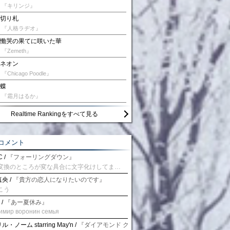
『キリンジ』
切り札
『人格ラヂオ』
慟哭の果てに咲いた華
『Zemeth』
ネオン
『Chicago Poodle』
蝶
『霜月はるか』
Realtime Rankingをすべて見る
コメント
 /
『フォーリングダウン』
予測変換のところが変な具合に文字化けしてませんか？
央 /
『貴方の恋人になりたいのです』
こう
 /
『あー夏休み』
имир воронин семья
・ノーム starring May'n /
『ダイアモンド クレバス/射手座☆午後九時 Don't be la