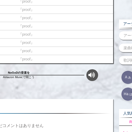
『proof』
『proof』
『proof』
アーテ
『proof』
『proof』
『proof』
『proof』
『proof』
NoGoDの音楽を
A
Amazon Musicで聞こう
あ
Ha
人気歌
R
だコメントはありません