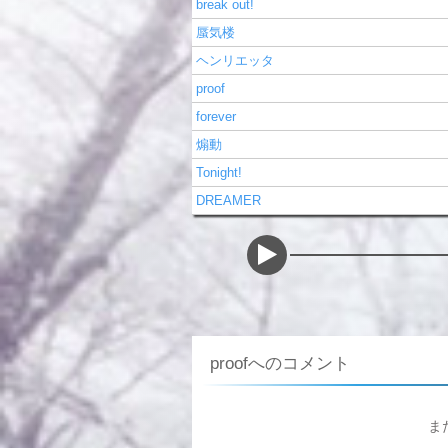
break out!
蜃気楼
ヘンリエッタ
proof
forever
煽動
Tonight!
DREAMER
proofへのコメント
ま