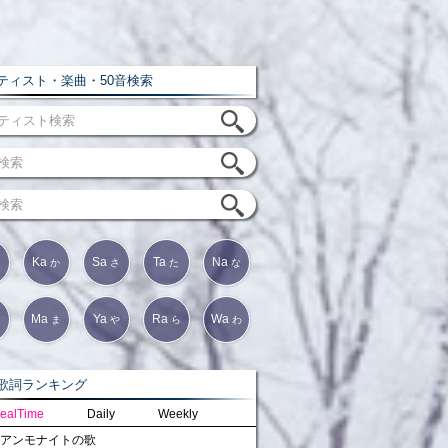
ィスト・楽曲・50音検索
Ka
Sa
Ta
Na
か
さ
た
な
Ma
Ya
Ra
Wa
は
ま
や
ら
わ
詞ランキング
ealTime
Daily
Weekly
アンモナイトの歌