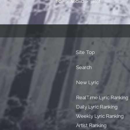
TOP
＞
NoGoD
＞
proof
Site Top
Search
New Lyric
RealTime Lyric Ranking
Daily Lyric Ranking
Weekly Lyric Ranking
Artist Ranking