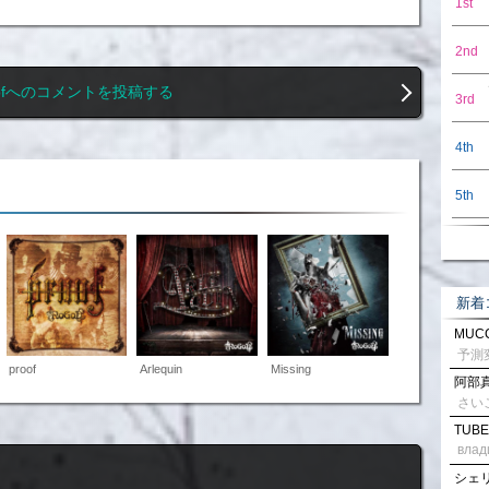
1st
2nd
oofへのコメントを投稿する
3rd
4th
5th
新着
MUCC
proof
Arlequin
Missing
阿部真
さい
TUBE
влад
シェリル