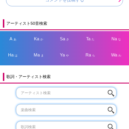
アーティスト50音検索
A
Ka
Sa
Ta
Na
あ
か
さ
た
な
Ha
Ma
Ya
Ra
Wa
は
ま
や
ら
わ
歌詞・アーティスト検索