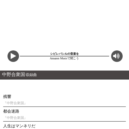
シビレバシルの音楽を
Amazon Musicで聞こう
中野合衆国
収録曲
残響
『中野合衆国』
都会迷路
『中野合衆国』
人生はマンネリだ