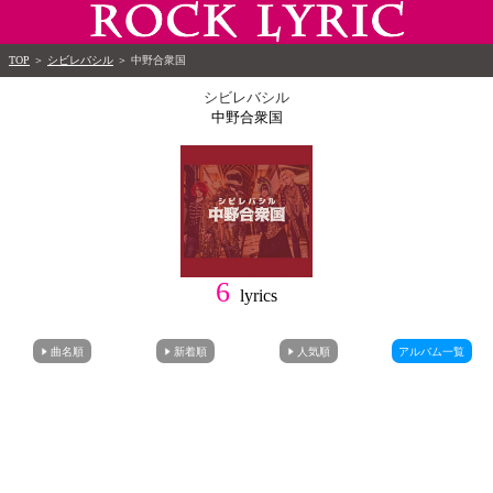
TOP
＞
シビレバシル
＞
中野合衆国
シビレバシル
中野合衆国
6
lyrics
曲名順
新着順
人気順
アルバム一覧