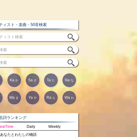
ィスト・楽曲・50音検索
Ka
Sa
Ta
Na
か
さ
た
な
Ma
Ya
Ra
Wa
は
ま
や
ら
わ
詞ランキング
ealTime
Daily
Weekly
あなたとわたしの物語