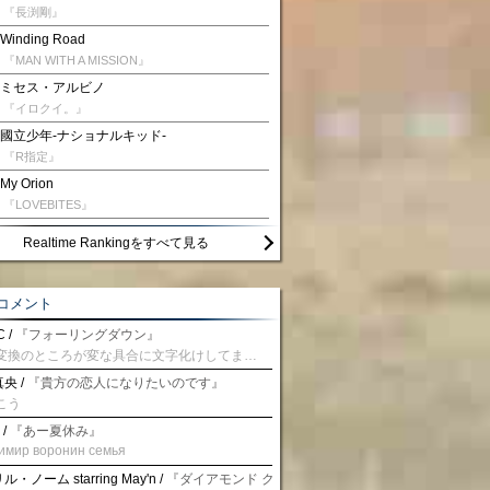
『長渕剛』
Winding Road
『MAN WITH A MISSION』
ミセス・アルビノ
『イロクイ。』
國立少年‐ナショナルキッド‐
『R指定』
My Orion
『LOVEBITES』
Realtime Rankingをすべて見る
コメント
 /
『フォーリングダウン』
予測変換のところが変な具合に文字化けしてませんか？
央 /
『貴方の恋人になりたいのです』
こう
 /
『あー夏休み』
имир воронин семья
・ノーム starring May'n /
『ダイアモンド クレバス/射手座☆午後九時 Don't be la