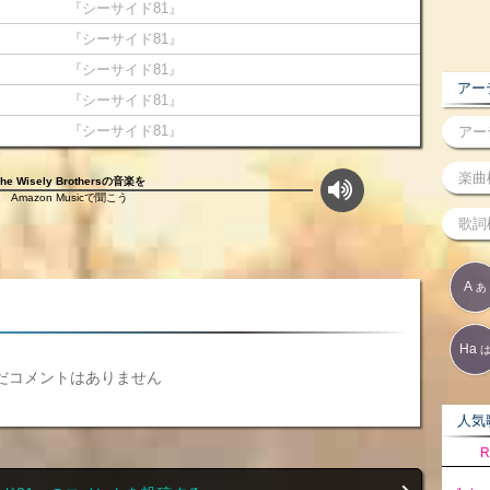
『シーサイド81』
『シーサイド81』
『シーサイド81』
アーテ
『シーサイド81』
『シーサイド81』
The Wisely Brothersの音楽を
Amazon Musicで聞こう
A
あ
Ha
だコメントはありません
人気歌
R