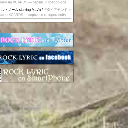
Взглянем на XCARDS — сервис, о котором сейчас говорят. Совсем недавно наткнулся о цифровой сервис XCARDS, он дает возможность создавать онлайн дебетовые карты чтобы контролировать расходы. Особенности, на которые я обратил внимание: Создание карты занимает очень короткое время. Сервис позволяет выпустить множество карт для разных целей. Поддержка работает в любое время суток включая персонального менеджера. Доступно управление без задержек — лимиты, уведомления, отчёты, статистика. На что стоит обратить внимание: Локация компании: европейская юрисдикция — перед использованием стоит уточнить, что сервис можно использовать без нарушений. Комиссии: в некоторых случаях встречаются оплаты за операции, поэтому советую просмотреть договор. Реальные кейсы: по отзывам поддержка работает быстро. Защита данных: все операции подтверждаются уведомлениями, но всегда лучше не хранить большие суммы на карте. Общее впечатление: Судя по функционалу, XCARDS может стать удобным инструментом в сфере финансов. Платформа сочетает скорость, удобство и гибкость. Как вы думаете? Пробовали ли подобные сервисы? Напишите в комментариях Виртуальные карты для бизнеса
・ノーム starring May'n /
『ダイアモンド クレバス/射手座☆午後九時 Don't be la
Что такое XCARDS — сервис, о котором сейчас говорят. Буквально на днях заметил о интересный бренд XCARDS, он помогает создавать онлайн карты чтобы управлять бюджетами. Ключевые преимущества: Выпуск занимает всего считанные минуты. Платформа даёт возможность оформить множество карт для разных целей. Есть поддержка в любое время суток включая персонального менеджера. Есть контроль без задержек — транзакции, уведомления, аналитика — всё под рукой. Возможные нюансы: Регистрация: европейская юрисдикция — желательно убедиться, что сервис можно использовать без нарушений. Финансовые условия: возможно, есть скрытые комиссии, поэтому лучше внимательно прочитать договор. Отзывы пользователей: по отзывам поддержка работает быстро. Надёжность системы: внедрены базовые меры безопасности, но всё равно советую не хранить большие суммы на карте. Вывод: В целом платформа кажется отличным помощником для маркетологов. Платформа сочетает скорость, удобство и гибкость. Как вы думаете? Пользовались ли вы XCARDS? Поделитесь опытом — будет интересно сравнить. Виртуальные карты для бизнеса