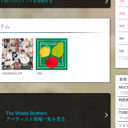
ド81へのコメントを投稿する
1st
2nd
アイテム
3rd
4th
5th
HEMMING EP
YAK
新着
MUCC
阿部真
さい
TUBE
The Wisely Brothers
влад
アーティスト情報一覧を見る
シェリル