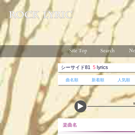
シーサイド81
5
lyrics
曲名順
新着順
人気順
楽曲名 収録ア