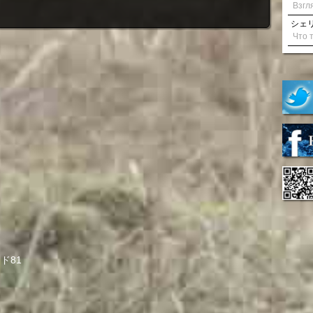
シェリル
ド81