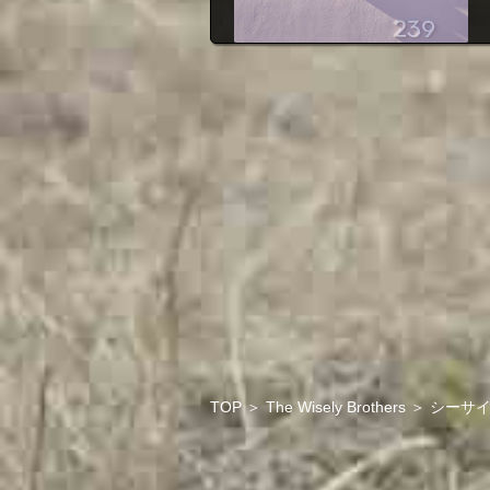
TOP
＞
The Wisely Brothers
＞
シーサイ