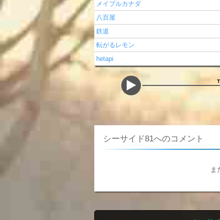
メイプルカナダ
八百屋
鉄道
転がるレモン
hetapi
シーサイド81へのコメント
ま