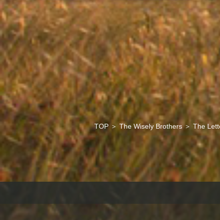
TOP
＞
The Wisely Brothers
＞
The Lett