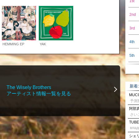
1st
2nd
3rd
4th
HEMMING EP
YAK
5th
新着
The Wisely Brothers
アーティスト情報一覧を見る
MUCC
阿部真
さい
TUBE
влад
シェリル