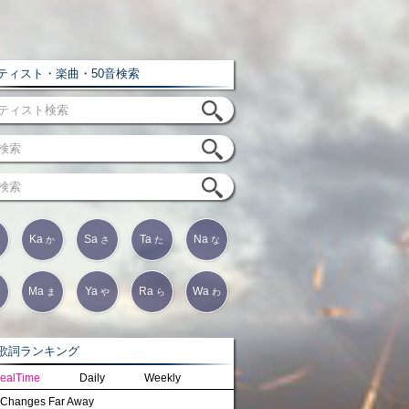
ィスト・楽曲・50音検索
Ka
Sa
Ta
Na
か
さ
た
な
Ma
Ya
Ra
Wa
は
ま
や
ら
わ
詞ランキング
ealTime
Daily
Weekly
Changes Far Away