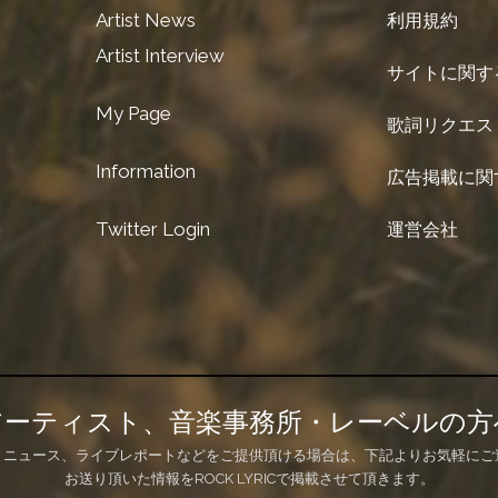
Artist News
利用規約
Artist Interview
サイトに関す
My Page
歌詞リクエス
Information
広告掲載に関
Twitter Login
運営会社
アーティスト、音楽事務所・レーベルの方
、ニュース、ライブレポートなどをご提供頂ける場合は、下記よりお気軽にご
お送り頂いた情報をROCK LYRICで掲載させて頂きます。