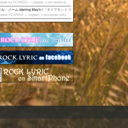
Взглянем на XCARDS — сервис, о котором сейчас говорят. Совсем недавно наткнулся о цифровой сервис XCARDS, он дает возможность создавать онлайн дебетовые карты чтобы контролировать расходы. Особенности, на которые я обратил внимание: Создание карты занимает очень короткое время. Сервис позволяет выпустить множество карт для разных целей. Поддержка работает в любое время суток включая персонального менеджера. Доступно управление без задержек — лимиты, уведомления, отчёты, статистика. На что стоит обратить внимание: Локация компании: европейская юрисдикция — перед использованием стоит уточнить, что сервис можно использовать без нарушений. Комиссии: в некоторых случаях встречаются оплаты за операции, поэтому советую просмотреть договор. Реальные кейсы: по отзывам поддержка работает быстро. Защита данных: все операции подтверждаются уведомлениями, но всегда лучше не хранить большие суммы на карте. Общее впечатление: Судя по функционалу, XCARDS может стать удобным инструментом в сфере финансов. Платформа сочетает скорость, удобство и гибкость. Как вы думаете? Пробовали ли подобные сервисы? Напишите в комментариях Виртуальные карты для бизнеса
・ノーム starring May'n /
『ダイアモンド クレバス/射手座☆午後九時 Don't be la
Что такое XCARDS — сервис, о котором сейчас говорят. Буквально на днях заметил о интересный бренд XCARDS, он помогает создавать онлайн карты чтобы управлять бюджетами. Ключевые преимущества: Выпуск занимает всего считанные минуты. Платформа даёт возможность оформить множество карт для разных целей. Есть поддержка в любое время суток включая персонального менеджера. Есть контроль без задержек — транзакции, уведомления, аналитика — всё под рукой. Возможные нюансы: Регистрация: европейская юрисдикция — желательно убедиться, что сервис можно использовать без нарушений. Финансовые условия: возможно, есть скрытые комиссии, поэтому лучше внимательно прочитать договор. Отзывы пользователей: по отзывам поддержка работает быстро. Надёжность системы: внедрены базовые меры безопасности, но всё равно советую не хранить большие суммы на карте. Вывод: В целом платформа кажется отличным помощником для маркетологов. Платформа сочетает скорость, удобство и гибкость. Как вы думаете? Пользовались ли вы XCARDS? Поделитесь опытом — будет интересно сравнить. Виртуальные карты для бизнеса