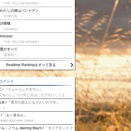
『THE YELLOW MONKEY』
わたしの彼はバンドマン
『生憎の雨。』
沙羅螺
『sukekiyo』
Horizon
『THE YELLOW MONKEY』
愛がすべて
『森重樹一』
Realtime Rankingをすべて見る
コメント
 /
『フォーリングダウン』
予測変換のところが変な具合に文字化けしてませんか？
央 /
『貴方の恋人になりたいのです』
こう
 /
『あー夏休み』
имир воронин семья
・ノーム starring May'n /
『ダイアモンド クレバス/射手座☆午後九時 Don't be la