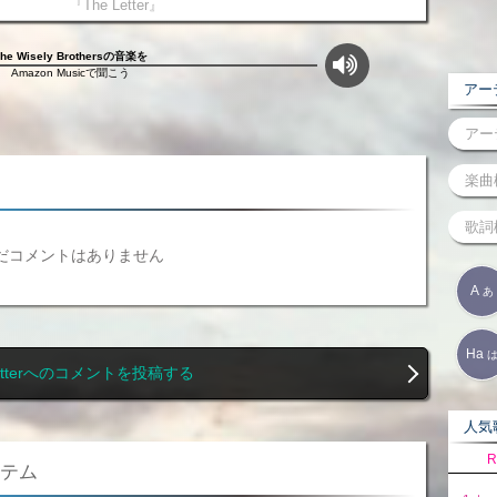
『The Letter』
The Wisely Brothersの音楽を
Amazon Musicで聞こう
アーテ
だコメントはありません
A
あ
Ha
Letterへのコメントを投稿する
人気歌
R
アイテム