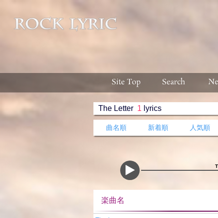
The Letter
1
lyrics
曲名順
新着順
人気順
楽曲名 収録ア