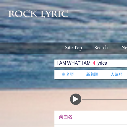
I AM WHAT I AM
4
lyrics
曲名順
新着順
人気順
楽曲名 収録ア