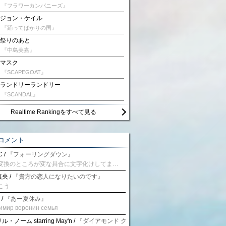
『フラワーカンパニーズ』
ジョン・ケイル
『踊ってばかりの国』
祭りのあと
『中島美嘉』
マスク
『SCAPEGOAT』
ランドリーランドリー
『SCANDAL』
Realtime Rankingをすべて見る
コメント
 /
『フォーリングダウン』
予測変換のところが変な具合に文字化けしてませんか？
央 /
『貴方の恋人になりたいのです』
こう
 /
『あー夏休み』
имир воронин семья
・ノーム starring May'n /
『ダイアモンド クレバス/射手座☆午後九時 Don't be la