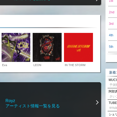
1st
2nd
3rd
4th
5th
Eva
LEON
IN THE STORM
新着
MUCC
阿部真
さい
Royz
TUBE
アーティスト情報一覧を見る
влад
シェリル