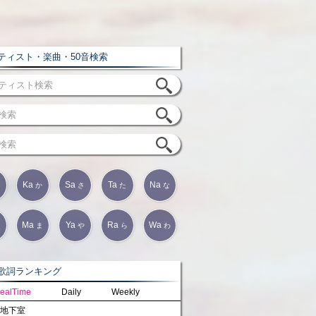
ィスト・楽曲・50音検索
Ka
Sa
Ta
Na
か
さ
た
な
Ma
Ya
Ra
Wa
は
ま
や
ら
わ
詞ランキング
ealTime
Daily
Weekly
地下室