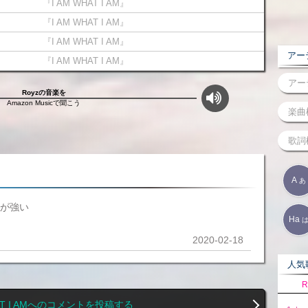
『I AM WHAT I AM』
『I AM WHAT I AM』
『I AM WHAT I AM』
アーテ
『I AM WHAT I AM』
Royzの音楽を
Amazon Musicで聞こう
A
あ
みが強い
Ha
2020-02-18
人気歌
R
HAT I AMへのコメントを投稿する