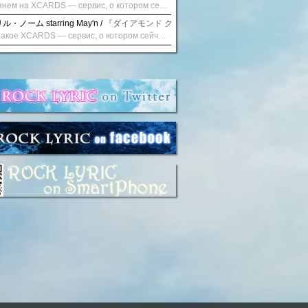
Взглянем на XCARDS — сервис, о котором сейчас говорят. Совсем недавно наткнулся о цифровой сервис XCARDS, он дает возможность создавать онлайн дебетовые карты чтобы контролировать расходы. Особенности, на которые я обратил внимание: Создание карты занимает очень короткое время. Сервис позволяет выпустить множество карт для разных целей. Поддержка работает в любое время суток включая персонального менеджера. Доступно управление без задержек — лимиты, уведомления, отчёты, статистика. На что стоит обратить внимание: Локация компании: европейская юрисдикция — перед использованием стоит уточнить, что сервис можно использовать без нарушений. Комиссии: в некоторых случаях встречаются оплаты за операции, поэтому советую просмотреть договор. Реальные кейсы: по отзывам поддержка работает быстро. Защита данных: все операции подтверждаются уведомлениями, но всегда лучше не хранить большие суммы на карте. Общее впечатление: Судя по функционалу, XCARDS может стать удобным инструментом в сфере финансов. Платформа сочетает скорость, удобство и гибкость. Как вы думаете? Пробовали ли подобные сервисы? Напишите в комментариях Виртуальные карты для бизнеса
・ノーム starring May'n /
『ダイアモンド クレバス/射手座☆午後九時 Don't be la
Что такое XCARDS — сервис, о котором сейчас говорят. Буквально на днях заметил о интересный бренд XCARDS, он помогает создавать онлайн карты чтобы управлять бюджетами. Ключевые преимущества: Выпуск занимает всего считанные минуты. Платформа даёт возможность оформить множество карт для разных целей. Есть поддержка в любое время суток включая персонального менеджера. Есть контроль без задержек — транзакции, уведомления, аналитика — всё под рукой. Возможные нюансы: Регистрация: европейская юрисдикция — желательно убедиться, что сервис можно использовать без нарушений. Финансовые условия: возможно, есть скрытые комиссии, поэтому лучше внимательно прочитать договор. Отзывы пользователей: по отзывам поддержка работает быстро. Надёжность системы: внедрены базовые меры безопасности, но всё равно советую не хранить большие суммы на карте. Вывод: В целом платформа кажется отличным помощником для маркетологов. Платформа сочетает скорость, удобство и гибкость. Как вы думаете? Пользовались ли вы XCARDS? Поделитесь опытом — будет интересно сравнить. Виртуальные карты для бизнеса