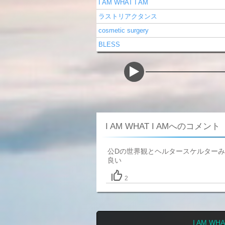
I AM WHAT I AM
ラストリアクタンス
cosmetic surgery
BLESS
I AM WHAT I AMへのコメント
公Dの世界観とヘルタースケルター
良い
2
I AM W