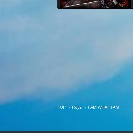
TOP
＞
Royz
＞
I AM WHAT I AM