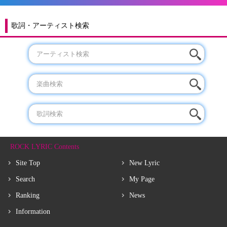
歌詞・アーティスト検索
ROCK LYRIC Contents
Site Top
New Lyric
Search
My Page
Ranking
News
Information