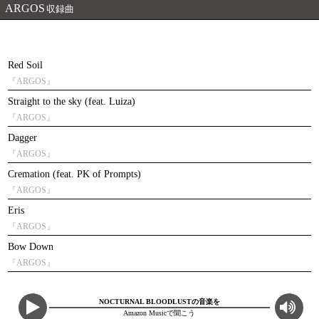
ARGOS
収録曲
Red Soil
『ARGOS』
Straight to the sky (feat. Luiza)
『ARGOS』
Dagger
『ARGOS』
Cremation (feat. PK of Prompts)
『ARGOS』
Eris
『ARGOS』
Bow Down
『ARGOS』
NOCTURNAL BLOODLUSTの音楽を
Amazon Musicで聞こう