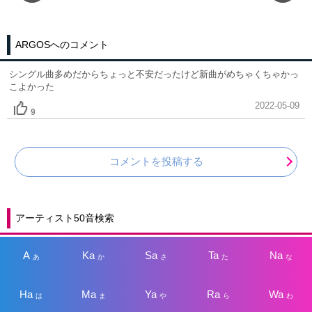
ARGOSへのコメント
シングル曲多めだからちょっと不安だったけど新曲がめちゃくちゃかっ
こよかった
2022-05-09
9
コメントを投稿する
アーティスト50音検索
A
Ka
Sa
Ta
Na
あ
か
さ
た
な
Ha
Ma
Ya
Ra
Wa
は
ま
や
ら
わ