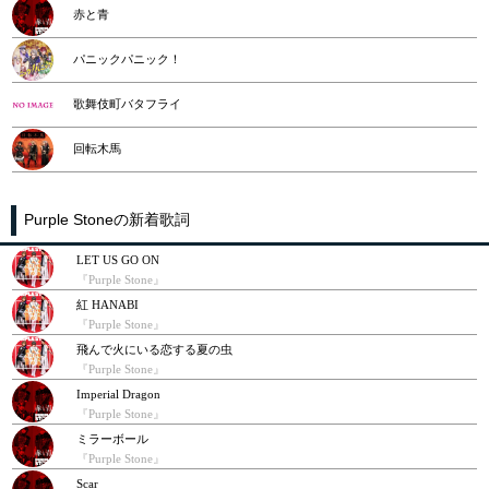
赤と青
パニックパニック！
歌舞伎町バタフライ
回転木馬
Purple Stoneの新着歌詞
LET US GO ON
『Purple Stone』
紅 HANABI
『Purple Stone』
飛んで火にいる恋する夏の虫
『Purple Stone』
Imperial Dragon
『Purple Stone』
ミラーボール
『Purple Stone』
Scar