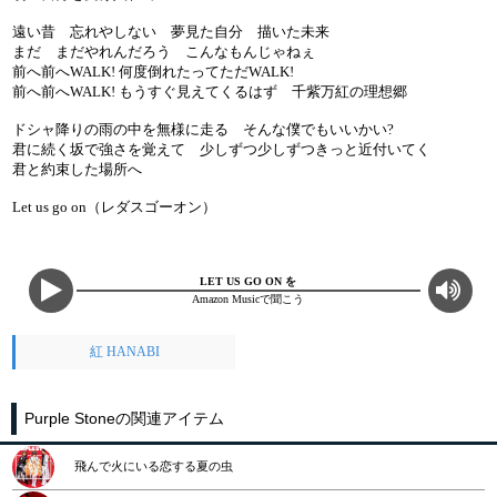
遠い昔 忘れやしない 夢見た自分 描いた未来
まだ まだやれんだろう こんなもんじゃねぇ
前へ前へWALK! 何度倒れたってただWALK!
前へ前へWALK! もうすぐ見えてくるはず 千紫万紅の理想郷
ドシャ降りの雨の中を無様に走る そんな僕でもいいかい?
君に続く坂で強さを覚えて 少しずつ少しずつきっと近付いてく
君と約束した場所へ
Let us go on（レダスゴーオン）
LET US GO ON を
Amazon Musicで聞こう
紅 HANABI
Purple Stoneの関連アイテム
飛んで火にいる恋する夏の虫