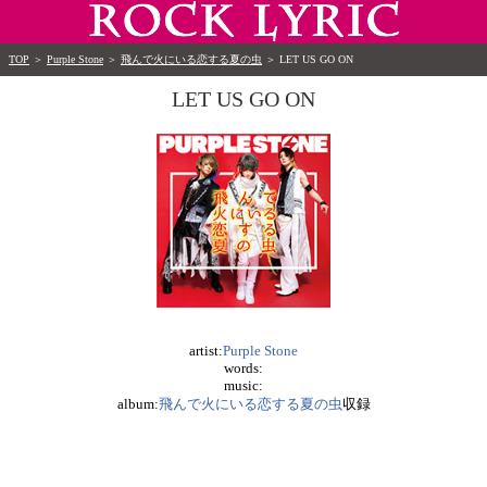
TOP
＞
Purple Stone
＞
飛んで火にいる恋する夏の虫
＞
LET US GO ON
LET US GO ON
artist:
Purple Stone
words:
music:
album:
飛んで火にいる恋する夏の虫
収録