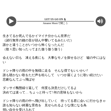
LET US GO ON を
Amazon Musicで聞こう
生きてるか死んでるかイマイチ分からん世界だ
（諸行無常の鐘の音が頭ん中響いてるみたいだ）
誰かと違うことがいつから怖くなったんだ
（散々思い知ったってまた倣う倣う倣う）
会えない日も 凍える夜にも 大事なモノを探せるけど 嘘の中にはな
い
ドシャ降りの雨の中を無様に走る そんな僕でもいいかい?
誰も聴かない歌をただ声を枯らして いつか届くように歌い続けたい
悲劇なんてぶっ飛ばせ
ダッサイ醜態繰り返して 何度も決意だけしてるよ
決めては迷って… ちょっと待って! 何の意味もないから
ドシャ降りの雨の中へ飛び出していく 待ってる君に会いに行かなきゃ
誰も知らない綺麗な景色を 見せられるような僕になる為
弱い自分を受け入れて