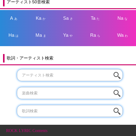
アーティスト50音検索
A
Ka
Sa
Ta
Na
あ
か
さ
た
な
Ha
Ma
Ya
Ra
Wa
は
ま
や
ら
わ
歌詞・アーティスト検索
ROCK LYRIC Contents