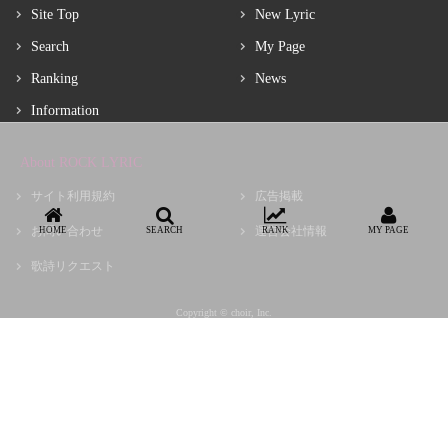
Site Top
New Lyric
Search
My Page
Ranking
News
Information
About ROCK LYRIC
サイト利用規約
広告掲載
お問い合わせ
運営会社情報
HOME
SEARCH
RANK
MY PAGE
歌詩リクエスト
Copyright © choir, Inc.