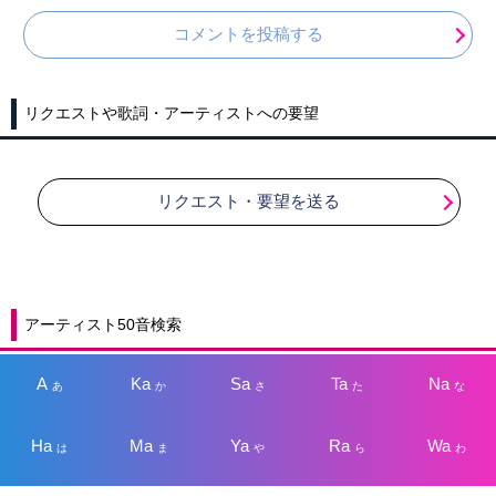
コメントを投稿する
リクエストや歌詞・アーティストへの要望
リクエスト・要望を送る
アーティスト50音検索
A
Ka
Sa
Ta
Na
あ
か
さ
た
な
Ha
Ma
Ya
Ra
Wa
は
ま
や
ら
わ