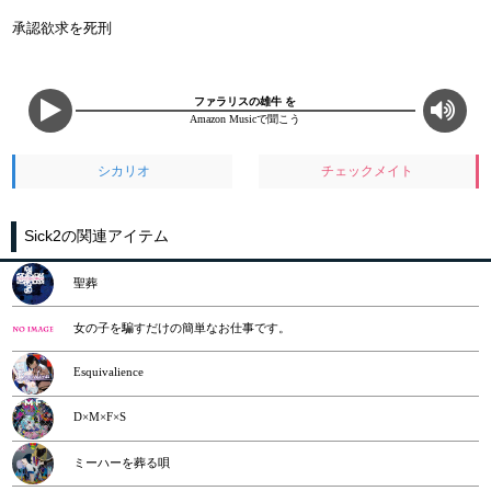
承認欲求を死刑
ファラリスの雄牛 を
Amazon Musicで聞こう
シカリオ
チェックメイト
Sick2の関連アイテム
聖葬
女の子を騙すだけの簡単なお仕事です。
Esquivalience
D×M×F×S
ミーハーを葬る唄