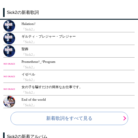
Sick2の新着歌詞
Halation//
『Sick2』
ギルティ・プレジャー・プレジャー
『Sick2』
聖葬
『Sick2』
Prometheus^_^Program
『Sick2』
イゼベル
『Sick2』
女の子を騙すだけの簡単なお仕事です。
『Sick2』
End of the world
『Sick2』
新着歌詞をすべて見る
Sick2の新着アルバム