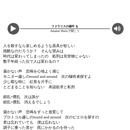
ファラリスの雄牛 を
Amazon Musicで聞こう
人を殺すなら楽しめるような器具が欲しい
残酷なのだろうか？ そんな望みは
時代は変わってしまったの 処刑は見世物じゃない
数千年経った位で人は変わるの？
届かない声 悲鳴を心地よく感じ
モニター越しのround and around 次の犠牲者探すよ
少し暇な時に 紅茶を片手に
とどまることを知らない 承認欲求と私刑
錯乱×攪乱 次は誰が
錯乱×攪乱 消えるでしょう
届かない声 悲鳴をずっと放置して
プロトコル越しのround and around 次のピエロを探すの
君は忘れていても 僕は忘れない
調子に乗った君が 罠にかかるのを待った