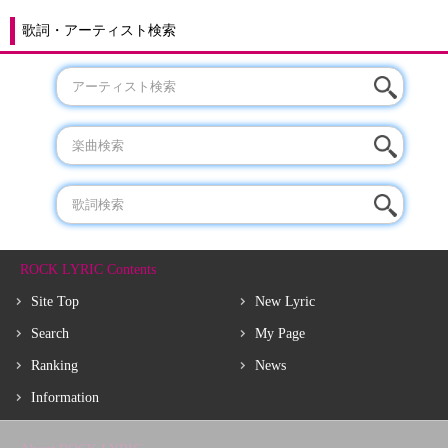
歌詞・アーティスト検索
ROCK LYRIC Contents
Site Top
New Lyric
Search
My Page
Ranking
News
Information