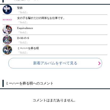
聖葬
『Sick2』
女の子を騙すだけの簡単なお仕事です。
『Sick2』
Esquivalience
『Sick2』
D×M×F×S
『Sick2』
ミーハーを葬る唄
『Sick2』
新着アルバムをすべて見る
ミーハーを葬る唄へのコメント
コメントはまだありません。