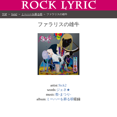
TOP
＞
Sick2
＞
ミーハーを葬る唄
＞
ファラリスの雄牛
ファラリスの雄牛
artist:
Sick2
words:
ジェネ★
music:
祭-まつり-
album:
ミーハーを葬る唄
収録